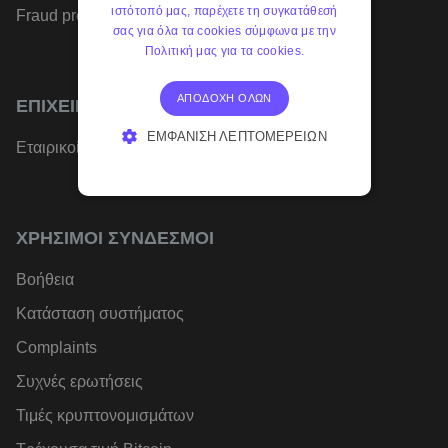
ιστότοπό μας, παρέχετε τη συγκατάθεσή
Fraud prevention
σας για όλα τα cookies σύμφωνα με την
Πολιτική μας για τα cookies.
ΑΠΟΔΟΧΉ ΌΛΩΝ
ΕΠΙΧΕΙΡΉΣΕΙΣ
ΕΜΦΆΝΙΣΗ ΛΕΠΤΟΜΕΡΕΙΏΝ
Εταιρικοί λογαριασμοί
ΑΠΟΛΎΤΩΣ ΑΠΑΡΑΊΤΗΤΑ
ΑΠΌΔΟΣΗΣ
ΣΤΌΧΕΥΣΗΣ
ΧΡΉΣΙΜΟΙ ΣΎΝΔΕΣΜΟΙ
ΛΕΙΤΟΥΡΓΙΚΌΤΗΤΑΣ
Βοήθεια
Κατάσταση συστήματος
Complaints
Συχνές ερωτήσεις
Τιμές κρυπτονομισμάτων