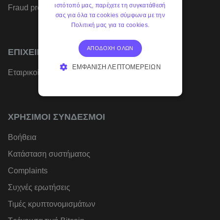
ιστότοπό μας, παρέχετε τη συγκατάθεσή
Fraud prevention
σας για όλα τα cookies σύμφωνα με την
Πολιτική μας για τα cookies.
ΑΠΟΔΟΧΉ ΌΛΩΝ
ΕΠΙΧΕΙΡΉΣΕΙΣ
ΕΜΦΆΝΙΣΗ ΛΕΠΤΟΜΕΡΕΙΏΝ
Εταιρικοί λογαριασμοί
ΑΠΟΛΎΤΩΣ ΑΠΑΡΑΊΤΗΤΑ
ΑΠΌΔΟΣΗΣ
ΣΤΌΧΕΥΣΗΣ
ΧΡΉΣΙΜΟΙ ΣΎΝΔΕΣΜΟΙ
ΛΕΙΤΟΥΡΓΙΚΌΤΗΤΑΣ
Βοήθεια
Κατάσταση συστήματος
Complaints
Συχνές ερωτήσεις
Τιμές κρυπτονομισμάτων