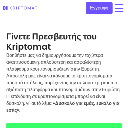
Εγγραφή
/
Όλες οι τιμές
Γίνετε Πρεσβευτής του
Πάνω από 300+ κρυπτονομίσματα
Kriptomat
Τα πιο κερδισμένα & χαμένα
Βοηθήστε μας να δημιουργήσουμε την ταχύτερα
Βρείτε επενδυτικές ευκαιρίες
Αγοραπωλησία κρυπτονομισμάτων
αναπτυσσόμενη, απλούστερη και ασφαλέστερη
Αγοράστε 300+ κρυπτονομίσματα
Προστέθηκαν πρόσφατα
πλατφόρμα κρυπτονομισμάτων στην Ευρώπη.
Πρόσφατα προστιθέμενες μάρκες στο Kriptomat
Ανταλλαγή κρυπτονομισμάτων
Αποστολή μας είναι να κάνουμε τα κρυπτονομίσματα
Πάνω από 1.000 επιλογές ζευγαριών
προσιτά σε όλους, παρέχοντας την απλούστερη και πιο
Τι θα γινόταν αν αγόραζα 100 € σε…
αξιόπιστη πλατφόρμα κρυπτονομισμάτων στην Ευρώπη.
...σήμερα θα άξιζαν
Ευφυή χαρτοφυλάκια
Η επένδυση σε κρυπτονομίσματα μπορεί να είναι
Επενδύστε έξυπνα σε κρυπτονομίσματα
δύσκολη, γι' αυτό λέμε:
«Δύσκολο για εμάς, εύκολο για
Πορτοφόλι του Kriptomat
εσάς».
Ένα ασφαλές και απλό πορτοφόλι κρυπτονομισμάτων
Εξερεύνηση επενδύσεων