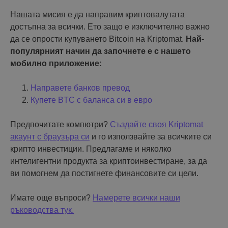
Нашата мисия е да направим криптовалутата
достъпна за всички. Ето защо е изключително важно
да се опрости купуването Bitcoin на Kriptomat.
Най-
популярният начин да започнете е с нашето
мобилно приложение:
Направете банков превод
Купете BTC с баланса си в евро
Предпочитате компютри?
Създайте своя Kriptomat
акаунт с браузъра си
и го използвайте за всичките си
крипто инвестиции. Предлагаме и няколко
интелигентни продукта за криптоинвестиране, за да
ви помогнем да постигнете финансовите си цели.
Имате още въпроси?
Намерете всички наши
ръководства тук.