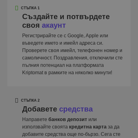
СТЪПКА 1
Създайте и потвърдете
своя
акаунт
Регистрирайте се с Google, Apple или
въведете името и имейл адреса си.
Проверете своя имейл, телефонен номер и
самоличност. Поздравления, отключили сте
пълния потенциал на платформата
Kriptomat в рамките на няколко минути!
СТЪПКА 2
Добавете
средства
Направете
банков депозит
или
използвайте своята
кредитна карта
за да
добавите средства още по-бързо. Сега сте