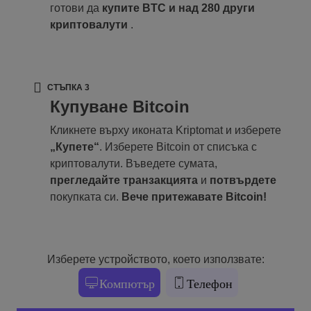
готови да
купите BTC и над 280 други
криптовалути
.
СТЪПКА 3
Купуване Bitcoin
Кликнете върху иконата Kriptomat и изберете
„Купете“
. Изберете Bitcoin от списъка с
криптовалути. Въведете сумата,
прегледайте транзакцията
и
потвърдете
покупката си.
Вече притежавате Bitcoin!
Изберете устройството, което използвате:
Компютър
Телефон