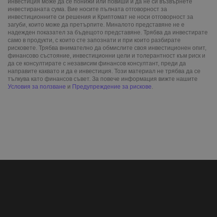
инвестиция може да се понижи или повиши и да не си възвърнете
инвестираната сума. Вие носите пълната отговорност за
инвестиционните си решения и Криптомат не носи отговорност за
загуби, които може да претърпите. Миналото представяне не е
надежден показател за бъдещото представяне. Трябва да инвестирате
само в продукти, с които сте запознати и при които разбирате
рисковете. Трябва внимателно да обмислите своя инвестиционен опит,
финансово състояние, инвестиционни цели и толерантност към риск и
да се консултирате с независим финансов консултант, преди да
направите каквато и да е инвестиция. Този материал не трябва да се
тълкува като финансов съвет. За повече информация вижте нашите
Условия за ползване
и
Предупреждение за рискове
.