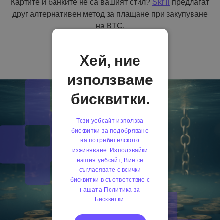
Картите и банките не са вашият стил?
Skrill
предлагат
друг алтернативен метод за плащане при закупуване
на BTC.
Хей, ние
използваме
бисквитки.
Този уебсайт използва
бисквитки за подобряване
на потребителското
изживяване. Използвайки
нашия уебсайт, Вие се
съгласявате с всички
бисквитки в съответствие с
нашата Политика за
Бисквитки.