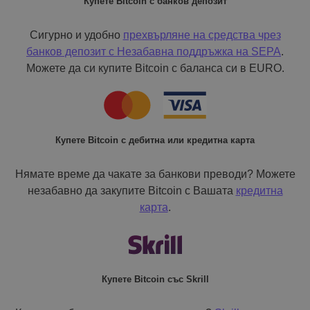
Купете Bitcoin с банков депозит
Сигурно и удобно
прехвърляне на средства чрез
банков депозит с
Незабавна поддръжка на SEPA
.
Можете да си купите Bitcoin с баланса си в EURO.
Купете Bitcoin с дебитна или кредитна карта
Нямате време да чакате за банкови преводи? Можете
незабавно да закупите Bitcoin с Вашата
кредитна
карта
.
Купете Bitcoin със Skrill