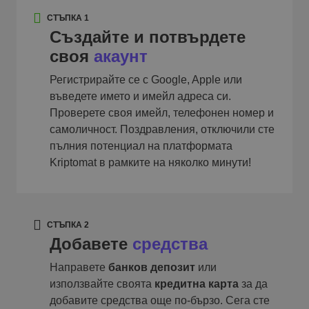
СТЪПКА 1
Създайте и потвърдете
своя
акаунт
Регистрирайте се с Google, Apple или
въведете името и имейл адреса си.
Проверете своя имейл, телефонен номер и
самоличност. Поздравления, отключили сте
пълния потенциал на платформата
Kriptomat в рамките на няколко минути!
СТЪПКА 2
Добавете
средства
Направете
банков депозит
или
използвайте своята
кредитна карта
за да
добавите средства още по-бързо. Сега сте