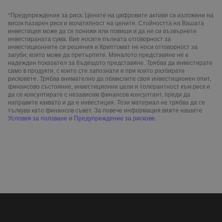
*Предупреждение за риск: Цените на цифровите активи са изложени на
висок пазарен риск и волатилност на цените. Стойността на Вашата
инвестиция може да се понижи или повиши и да не си възвърнете
инвестираната сума. Вие носите пълната отговорност за
инвестиционните си решения и Криптомат не носи отговорност за
загуби, които може да претърпите. Миналото представяне не е
надежден показател за бъдещото представяне. Трябва да инвестирате
само в продукти, с които сте запознати и при които разбирате
рисковете. Трябва внимателно да обмислите своя инвестиционен опит,
финансово състояние, инвестиционни цели и толерантност към риск и
да се консултирате с независим финансов консултант, преди да
направите каквато и да е инвестиция. Този материал не трябва да се
тълкува като финансов съвет. За повече информация вижте нашите
Условия за ползване
и
Предупреждение за рискове
.