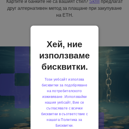
Картите и банките не са вашият стил?
Skrill
предлагат
друг алтернативен метод за плащане при закупуване
на ETH.
Хей, ние
използваме
бисквитки.
Този уебсайт използва
бисквитки за подобряване
на потребителското
изживяване. Използвайки
нашия уебсайт, Вие се
съгласявате с всички
бисквитки в съответствие с
нашата Политика за
Бисквитки.