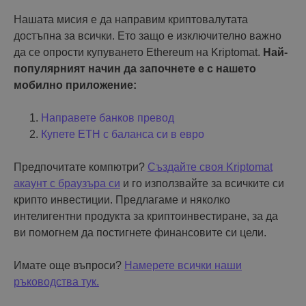
Нашата мисия е да направим криптовалутата
достъпна за всички. Ето защо е изключително важно
да се опрости купуването Ethereum на Kriptomat.
Най-
популярният начин да започнете е с нашето
мобилно приложение:
Направете банков превод
Купете ETH с баланса си в евро
Предпочитате компютри?
Създайте своя Kriptomat
акаунт с браузъра си
и го използвайте за всичките си
крипто инвестиции. Предлагаме и няколко
интелигентни продукта за криптоинвестиране, за да
ви помогнем да постигнете финансовите си цели.
Имате още въпроси?
Намерете всички наши
ръководства тук.