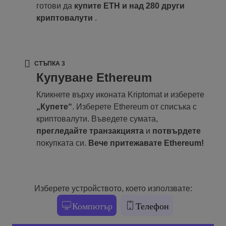
готови да
купите ETH и над 280 други
криптовалути
.
СТЪПКА 3
Купуване Ethereum
Кликнете върху иконата Kriptomat и изберете
„Купете“
. Изберете Ethereum от списъка с
криптовалути. Въведете сумата,
прегледайте транзакцията
и
потвърдете
покупката си.
Вече притежавате Ethereum!
Изберете устройството, което използвате:
Компютър
Телефон