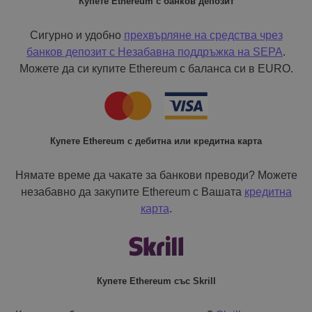
Купете Ethereum с банков депозит
Сигурно и удобно
прехвърляне на средства чрез
банков депозит с
Незабавна поддръжка на SEPA
.
Можете да си купите Ethereum с баланса си в EURO.
Купете Ethereum с дебитна или кредитна карта
Нямате време да чакате за банкови преводи? Можете
незабавно да закупите Ethereum с Вашата
кредитна
карта
.
Купете Ethereum със Skrill