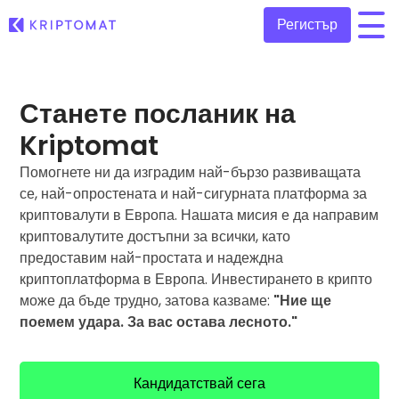
Регистър
/
Всички цени
Станете посланик на
Над 300+ криптовалути
Kriptomat
Топ печеливши & губещи
Помогнете ни да изградим най-бързо развиващата
Намерете възможности за инвестиране
Купуване и продаване на криптовалута
се, най-опростената и най-сигурната платформа за
Купете 300+ криптовалути
Наскоро добавени
криптовалути в Европа. Нашата мисия е да направим
Последно добавени токени в Kriptomat
Размяна на криптовалута
криптовалутите достъпни за всички, като
Над 1 000 опции за двойки
предоставим най-простата и надеждна
Ако бях купил за 100 €…
криптоплатформа в Европа. Инвестирането в крипто
...днес щеше да струва
Интелигентни портфолиа
може да бъде трудно, затова казваме:
"Ние ще
Интелигентен начин за инвестиране в криптовалути
поемем удара. За вас остава лесното."
Kriptomat Портфейл
Сигурен и опростен портфейл за криптовалута
Кандидатствай сега
Инвестиционен изследовател