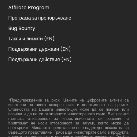
Affiliate Program
Програма за препоръчване
Bug Bounty
Такси и лимити (EN)
Поддържани държави (EN)
Поддържани действия (EN)
*Предупреждение за риск: Цените на цифровите активи са
изложени на висок пазарен риск и волатилност на цените.
Стойността на Вашата инвестиция може да се понижи или
повиши и да не си възвърнете инвестираната сума. Вие носите
пълната отговорност за инвестиционните си решения и
Криптомат не носи отговорност за загуби, които може да
претърпите. Миналото представяне не е надежден показател за
бъдещото представяне. Трябва да инвестирате само в продукти,
с които сте запознати и при които разбирате рисковете. Трябва