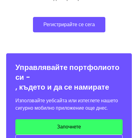
Регистрирайте се сега
Управлявайте портфолиото
си -
, където и да се намирате
Използвайте уебсайта или изтеглете нашето
сигурно мобилно приложение още днес.
Започнете