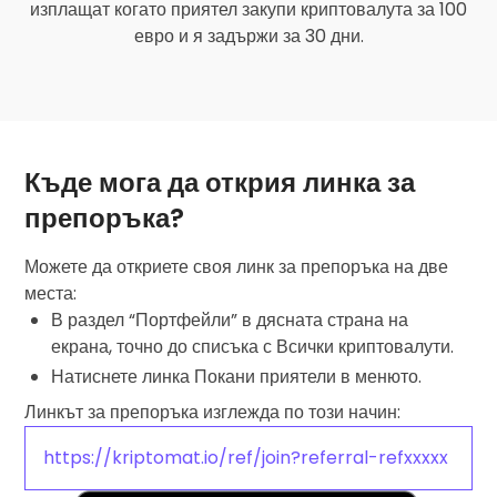
изплащат когато приятел закупи криптовалута за 100
евро и я задържи за 30 дни.
Къде мога да открия линка за
препоръка?
Можете да откриете своя линк за препоръка на две
места:
В раздел “Портфейли” в дясната страна на
екрана, точно до списъка с Всички криптовалути.
Натиснете линка Покани приятели в менюто.
Линкът за препоръка изглежда по този начин:
https://kriptomat.io/ref/join?referral-refxxxxx