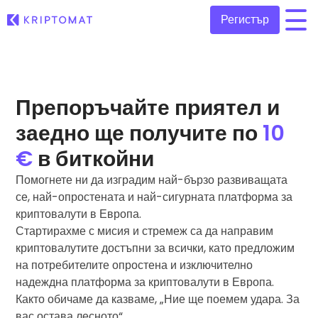
Регистър
/
Всички цени
Над 300+ криптовалути
Препоръчайте приятел и
Топ печеливши & губещи
заедно ще получите по
10
Намерете възможности за инвестиране
Купуване и продаване на криптовалута
€
в биткойни
Купете 300+ криптовалути
Наскоро добавени
Помогнете ни да изградим най-бързо развиващата
Последно добавени токени в Kriptomat
Размяна на криптовалута
се, най-опростената и най-сигурната платформа за
Над 1 000 опции за двойки
Ако бях купил за 100 €…
криптовалути в Европа.
...днес щеше да струва
Интелигентни портфолиа
Стартирахме с мисия и стремеж са да направим
Интелигентен начин за инвестиране в криптовалути
криптовалутите достъпни за всички, като предложим
на потребителите опростена и изключително
Kriptomat Портфейл
надеждна платформа за криптовалути в Европа.
Сигурен и опростен портфейл за криптовалута
Както обичаме да казваме, „Ние ще поемем удара. За
Инвестиционен изследовател
вас остава лесното“.