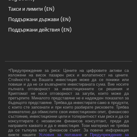
Такси и лимити (EN)
Поддържани държави (EN)
Поддържани действия (EN)
*Предупреждение за риск: Цените на цифровите активи са
изложени на висок пазарен риск и волатилност на цените.
Стойността на Вашата инвестиция може да се понижи или
повиши и да не си възвърнете инвестираната сума. Вие носите
пълната отговорност за инвестиционните си решения и
Криптомат не носи отговорност за загуби, които може да
претърпите. Миналото представяне не е надежден показател за
бъдещото представяне. Трябва да инвестирате само в продукти,
с които сте запознати и при които разбирате рисковете. Трябва
внимателно да обмислите своя инвестиционен опит, финансово
състояние, инвестиционни цели и толерантност към риск и да се
консултирате с независим финансов консултант, преди да
направите каквато и да е инвестиция. Този материал не трябва
да се тълкува като финансов съвет. За повече информация
вижте нашите
Условия за ползване
и
Предупреждение за