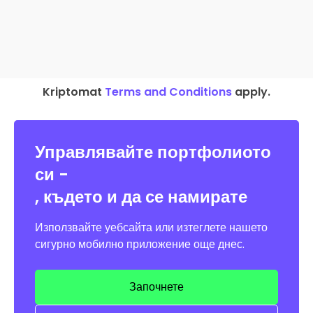
Kriptomat
Terms and Conditions
apply.
Управлявайте портфолиото
си -
, където и да се намирате
Използвайте уебсайта или изтеглете нашето
сигурно мобилно приложение още днес.
Започнете