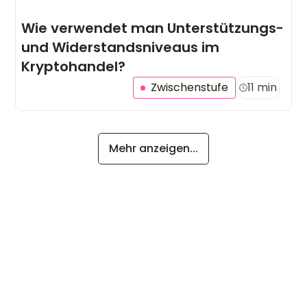
Wie verwendet man Unterstützungs-
und Widerstandsniveaus im
Kryptohandel?
Zwischenstufe
11 min
Mehr anzeigen...
Zwischenstufe
Anfänger
Anfänger