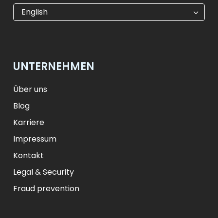
€
EUR
kr
SEK
English
$
USD
₺
TRY
лв.
BGN
fr.
CHF
Kč
CZK
kr
NOK
UNTERNEHMEN
ft
HUF
L
RON
zł
PLN
kr.
DKK
Über uns
Blog
Karriere
Impressum
Kontakt
Legal & Security
Fraud prevention