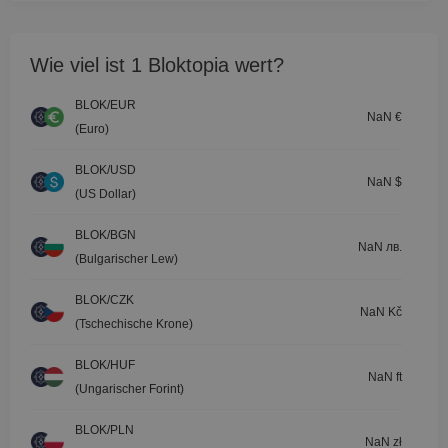
Wie viel ist 1 Bloktopia wert?
BLOK/EUR
NaN €
(Euro)
BLOK/USD
NaN $
(US Dollar)
BLOK/BGN
NaN лв.
(Bulgarischer Lew)
BLOK/CZK
NaN Kč
(Tschechische Krone)
BLOK/HUF
NaN ft
(Ungarischer Forint)
BLOK/PLN
NaN zł