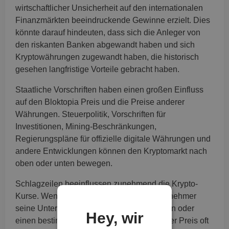
wirtschaftlicher Unsicherheit auf den internationalen
Finanzmärkten beeindruckende Gewinne erzielt. Dies
könnte darauf hindeuten, dass sich die Anleger von
den riskanten Banken abgewandt haben und sich
Kryptowährungen zugewandt haben, die historisch
gesehen langfristige Vorteile gebracht haben.
Staatliche Vorschriften haben einen großen Einfluss
auf den Bloktopia Preis und die Preise anderer
Währungen. Steuerpolitik, Vorschriften für
Investitionen, Mining-Beschränkungen,
Regierungspläne für offizielle digitale Währungen und
andere Entwicklungen können den Kryptomarkt nach
oben oder unten bewegen.
Schlagzeilen beeinflussen zunehmend die Krypto-
Kurse. Wenn ein milliardenschwerer Unternehmer
seine Unterstützung für eine bestimmte Coin oder
Hey, wir
einen bestimmten Token auf X teilt, steigt der Preis oft