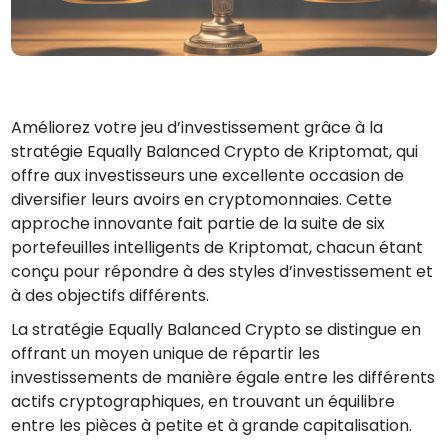
Trouve ta stratégie crypto
KriptoEarn
Gagnez des récompenses sur votre crypto
Coffre-fort
Améliorez votre jeu d’investissement grâce à la
Économisez des crypto-monnaies pour votre avenir
stratégie Equally Balanced Crypto de Kriptomat, qui
Achat récurrent
offre aux investisseurs une excellente occasion de
Investissements réguliers (DCA)
diversifier leurs avoirs en cryptomonnaies. Cette
approche innovante fait partie de la suite de six
Alertes de prix
portefeuilles intelligents de Kriptomat, chacun étant
Mise à jour en temps réel du prix de vos jetons préférés
conçu pour répondre à des styles d’investissement et
Explorer les actifs
à des objectifs différents.
Découvrir les opportunités d'investissement
La stratégie Equally Balanced Crypto se distingue en
offrant un moyen unique de répartir les
Portefeuille données analytiques
Des informations pertinentes pour des performances optimales
investissements de manière égale entre les différents
actifs cryptographiques, en trouvant un équilibre
entre les pièces à petite et à grande capitalisation.