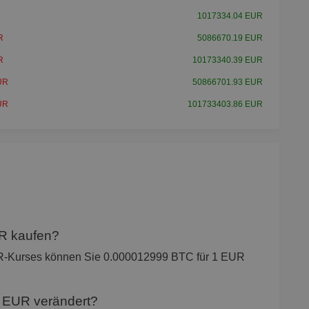
1017334.04 EUR
R
5086670.19 EUR
R
10173340.39 EUR
UR
50866701.93 EUR
UR
101733403.86 EUR
UR kaufen?
UR-Kurses können Sie 0.000012999 BTC für 1 EUR
u EUR verändert?