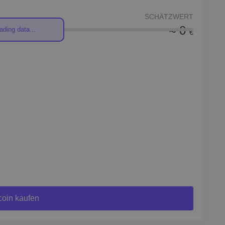
SCHÄTZWERT
≈ 0
ading data...
€
coin kaufen