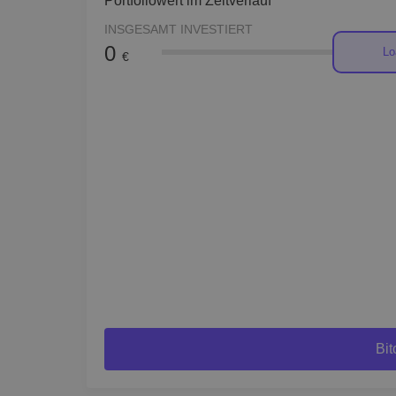
Portfoliowert im Zeitverlauf
INSGESAMT INVESTIERT
0
Lo
€
Bit