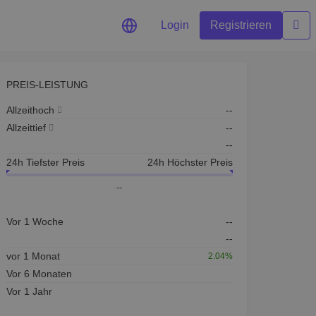
Login
Registrieren
PREIS-LEISTUNG
Allzeithoch
--
t für Ihre
Allzeittief
--
--
n
24h Tiefster Preis
24h Höchster Preis
ichkeiten
--
optimale
Vor 1 Woche
--
--
vor 1 Monat
2.04%
Vor 6 Monaten
Vor 1 Jahr