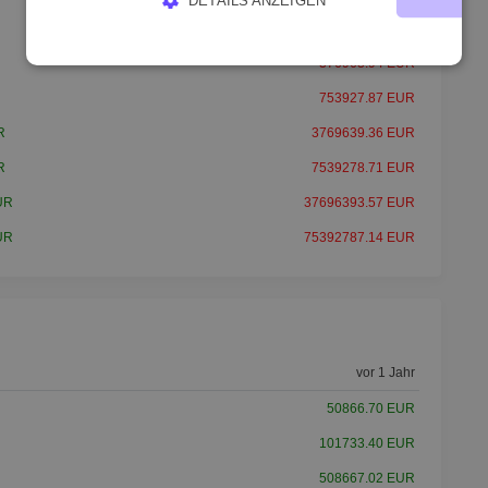
75392.79 EUR
UNBEDINGT ERFORDERLICH
PERFORMANCE
376963.94 EUR
TARGETING
FUNKTIONALITÄT
753927.87 EUR
R
3769639.36 EUR
R
7539278.71 EUR
UR
37696393.57 EUR
UR
75392787.14 EUR
vor 1 Jahr
50866.70 EUR
101733.40 EUR
508667.02 EUR