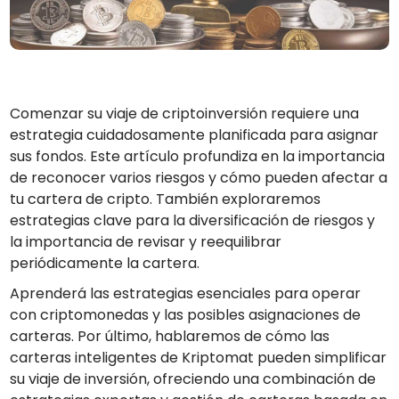
Encuentra tu estrategia cripto
KriptoEarn
Gana recompensas con tus criptomonedas
Bóveda
Comenzar su viaje de criptoinversión requiere una
Ahorra criptomonedas para tu futuro
estrategia cuidadosamente planificada para asignar
Compra recurrente
sus fondos. Este artículo profundiza en la importancia
Inversiones programadas regularmente (DCA)
de reconocer varios riesgos y cómo pueden afectar a
tu cartera de cripto. También exploraremos
Alertas de precios
Actualizaciones de precios a tiempo real para tus tokens
estrategias clave para la diversificación de riesgos y
favoritos
la importancia de revisar y reequilibrar
Explorar activos
periódicamente la cartera.
Descubre oportunidades de inversión
Aprenderá las estrategias esenciales para operar
con criptomonedas y las posibles asignaciones de
Análisis de cartera
Perspectiva inteligente para un rendimiento óptimo
carteras. Por último, hablaremos de cómo las
carteras inteligentes de Kriptomat pueden simplificar
su viaje de inversión, ofreciendo una combinación de