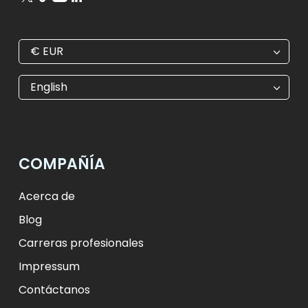
€
EUR
€
EUR
kr
SEK
English
$
USD
₺
TRY
лв.
BGN
fr.
CHF
Kč
CZK
kr
NOK
COMPAÑÍA
ft
HUF
L
RON
zł
PLN
kr.
DKK
Acerca de
Blog
Carreras profesionales
Impressum
Contáctanos