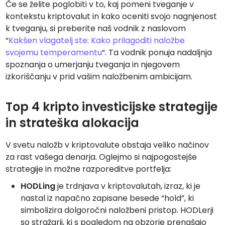
Če se želite poglobiti v to, kaj pomeni tveganje v
kontekstu kriptovalut in kako oceniti svojo nagnjenost
k tveganju, si preberite naš vodnik z naslovom
“
Kakšen vlagatelj ste: Kako prilagoditi naložbe
svojemu temperamentu
“. Ta vodnik ponuja nadaljnja
spoznanja o umerjanju tveganja in njegovem
izkoriščanju v prid vašim naložbenim ambicijam.
Top 4 kripto investicijske strategije
in strateška alokacija
V svetu naložb v kriptovalute obstaja veliko načinov
za rast vašega denarja. Oglejmo si najpogostejše
strategije in možne razporeditve portfelja:
HODLing
je trdnjava v kriptovalutah, izraz, ki je
nastal iz napačno zapisane besede “hold”, ki
simbolizira dolgoročni naložbeni pristop. HODLerji
so stražarji, ki s pogledom na obzorje prenašajo