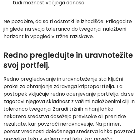
tudi možnost večjega donosa.
Ne pozabite, da so ti odstotki le izhodišče. Prilagodite
jih glede na svojo toleranco do tveganja, naložbeni
horizont in vpogled v tržne raziskave.
Redno pregledujte in uravnotežite
svoj portfelj.
Redno pregledovanje in uravnoteženje sta ključni
praksi za ohranjanje zdravega kriptoportfelja. Ta
postopek vključuje redno ocenjevanje portfelja, da se
zagotovi njegova skladnost z vašimi naložbenimi cilji in
toleranco tveganja. Zaradi tržnih nihanj lahko
nekatera sredstva dosežejo previsoke ali prenizke
rezultate, kar povzroči neravnovesje. Na primer,
porast vrednosti določenega sredstva lahko povzroči
preveliko težo v vašem portfelju, kar poveča