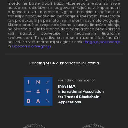
morda ne boste dobili nazaj vloženega zneska. Za svoje
naložbene odločitve ste odgovorni izključno vi. Kriptomat ni
odgovoren za morebitne izgube. Pretekla uspešnost ni
zanesljiv napovedovalec prihodnje uspešnosti. Investirajte
le v produkte, ki jih poznate in pri katerih razumete tveganja.
Skrbno preučite svoje naložbene izkušnje, finančno stanje,
naložbene cilje in toleranco do tveganja ter se pred kakršno
koli naložbo posvetujte z neodvisnim finančnim
svetovalcem. To gradivo se ne sme razumeti kot finančni
nasvet. Za več informacij si oglejte naše
Pogoje poslovanja
in
Opozorilo o tveganju
.
Pending MiCA authorisation in Estonia