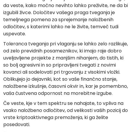
da veste, kako močno nevihto lahko preživite, ne da bi
izgubili živce. Določitev vašega praga tveganja je
temeljnega pomena za sprejemanje naložbenih
odločitev, s katerimi lahko ne le živite, temveč tudi
uspevate.
Toleranca tveganja pri vlaganju se lahko zelo razlikuje,
od zelo previdnih posameznikov, ki imajo raje dobro
uveljavljene projekte z manjšim nihanjem, do tistih, ki
so bolj agresivni in so pripravljeni tvegati z novimi
kovanci ali sodelovati pri trgovanju z visokimi vložki.
Oblikujejo jo dejavniki, kot so vaše finančno stanje,
naložbene izkušnje, časovni okvir in, kar je pomembno,
vaša čustvena odpornost na morebitne izgube.
Če veste, kje v tem spektru se nahajate, to vpliva na
vsako naložbeno odločitev, od velikosti vaših pozicij do
vrste kriptoaktivnega premoženja, ki ga želite
posedovati.