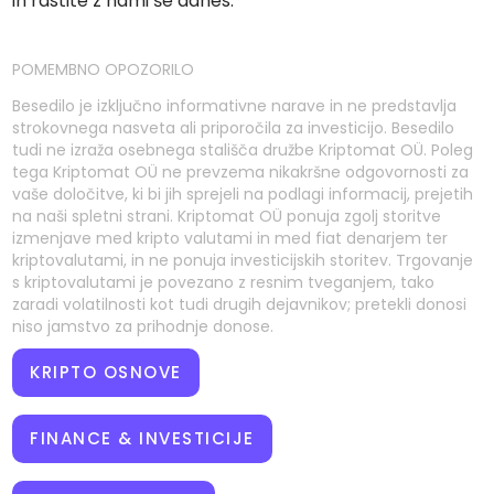
in rastite z nami še danes.
POMEMBNO OPOZORILO
Besedilo je izključno informativne narave in ne predstavlja
strokovnega nasveta ali priporočila za investicijo. Besedilo
tudi ne izraža osebnega stališča družbe Kriptomat OÜ. Poleg
tega Kriptomat OÜ ne prevzema nikakršne odgovornosti za
vaše določitve, ki bi jih sprejeli na podlagi informacij, prejetih
na naši spletni strani. Kriptomat OÜ ponuja zgolj storitve
izmenjave med kripto valutami in med fiat denarjem ter
kriptovalutami, in ne ponuja investicijskih storitev. Trgovanje
s kriptovalutami je povezano z resnim tveganjem, tako
zaradi volatilnosti kot tudi drugih dejavnikov; pretekli donosi
niso jamstvo za prihodnje donose.
KRIPTO OSNOVE
FINANCE & INVESTICIJE