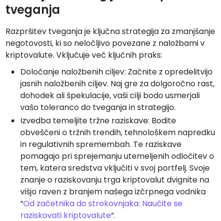
tveganja
Razpršitev tveganja je ključna strategija za zmanjšanje
negotovosti, ki so neločljivo povezane z naložbami v
kriptovalute. Vključuje več ključnih praks:
Določanje naložbenih ciljev: Začnite z opredelitvijo
jasnih naložbenih ciljev. Naj gre za dolgoročno rast,
dohodek ali špekulacije, vaši cilji bodo usmerjali
vašo toleranco do tveganja in strategijo.
Izvedba temeljite tržne raziskave: Bodite
obveščeni o tržnih trendih, tehnološkem napredku
in regulativnih spremembah. Te raziskave
pomagajo pri sprejemanju utemeljenih odločitev o
tem, katera sredstva vključiti v svoj portfelj. Svoje
znanje o raziskovanju trga kriptovalut dvignite na
višjo raven z branjem našega izčrpnega vodnika
“
Od začetnika do strokovnjaka: Naučite se
raziskovati kriptovalute
“.