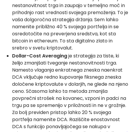
nestanovitnost trga in zaupajo v temeljno moč in
prihodnjo rast vrednosti svojega premoženja. To je
vaša dolgoročna strategija držanja. Sem lahko
namenite približno 40 % svojega portfelja in se
osredotočite na preverjena sredstva, kot sta
bitcoin in ethereum. To sta digitalno zlato in
srebro v svetu kriptovalut.
Dollar-Cost Averaging
je strategija za tiste, ki
želijo zmanjšati tveganje nestanovitnosti trga.
Namesto vlaganja enkratnega zneska naenkrat
DCA vključuje redno kupovanje fiksnega zneska
določene kriptovalute v dolarjih, ne glede na njeno
ceno. Sčasoma lahko ta metoda zmanjša
povprečni strošek na kovanec, vzponi in padci na
trgu pa se spremenijo v priložnosti in ne v grožnje.
Za bolj previden pristop lahko 20 % svojega
portfelja namenite DCA. Raziščite enostavnost
DCA s funkcijo ponavljajočega se nakupa v