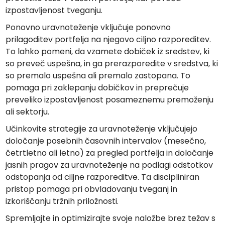
izpostavljenost tveganju.
Ponovno uravnoteženje vključuje ponovno
prilagoditev portfelja na njegovo ciljno razporeditev.
To lahko pomeni, da vzamete dobiček iz sredstev, ki
so preveč uspešna, in ga prerazporedite v sredstva, ki
so premalo uspešna ali premalo zastopana. To
pomaga pri zaklepanju dobičkov in preprečuje
preveliko izpostavljenost posameznemu premoženju
ali sektorju.
Učinkovite strategije za uravnoteženje vključujejo
določanje posebnih časovnih intervalov (mesečno,
četrtletno ali letno) za pregled portfelja in določanje
jasnih pragov za uravnoteženje na podlagi odstotkov
odstopanja od ciljne razporeditve. Ta discipliniran
pristop pomaga pri obvladovanju tveganj in
izkoriščanju tržnih priložnosti.
Spremljajte in optimizirajte svoje naložbe brez težav s