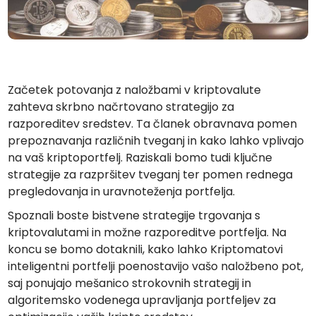
Najdi svojo kripto strategijo
KriptoEarn
Zaslužite nagrade s svojim kriptovalutami
Trezor
Začetek potovanja z naložbami v kriptovalute
Varčujte kriptovalute za svojo prihodnost
zahteva skrbno načrtovano strategijo za
Ponavljajoči nakup
razporeditev sredstev. Ta članek obravnava pomen
Redno načrtovane naložbe (DCA)
prepoznavanja različnih tveganj in kako lahko vplivajo
na vaš kriptoportfelj. Raziskali bomo tudi ključne
Opozorila o ceni
strategije za razpršitev tveganj ter pomen rednega
Ažurne informacije o cenah vaših najljubših žetonov
pregledovanja in uravnoteženja portfelja.
Raziščite sredstva
Spoznali boste bistvene strategije trgovanja s
Odkrijte naložbene priložnosti
kriptovalutami in možne razporeditve portfelja. Na
koncu se bomo dotaknili, kako lahko Kriptomatovi
Analitika portfelja
Pametni vpogledi za optimalno učinkovitost
inteligentni portfelji poenostavijo vašo naložbeno pot,
saj ponujajo mešanico strokovnih strategij in
algoritemsko vodenega upravljanja portfeljev za