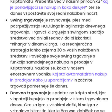
Kriptomatu. Preberite več v našem priročniku “
Kaj
je ponavljajoči se nakup in kako deluje?
” ter še
danes vzpostavite svoj redni naložbeni načrt.
Swing trgovanje
je ravnovesje, ples med
potrpežljivostjo HODLinga in agilnostjo dnevnega
trgovanja. Trgovci, ki trgujejo s swingom, zadržijo
sredstva več dni ali tednov, da bi izkoristili
“nihanja” v dinamiki trga. Ta srednjeročna
strategija lahko zajema 30 % vaših naložbenih
sredstev. Povečajte svoje swing trgovanje s
funkcijo samodejnega nakupa in prodaje v
Kriptomatu. Naučite se, kako v našem
enostavnem vodniku
Kaj sta avtomatiziran nakup
in prodaja? Kako ju uporabljam?
in začnite
trgovati pametneje še danes.
Dnevno trgovanje
je sprinter na kripto stezi, kjer
vlagatelji kupujejo in prodajajo v istem trgovalnem
dnevu. Gre za igro z visokimi vložki, ki se igra z
vrtoglavo hitrostjo, kjer je čas vse, dobiček pa se