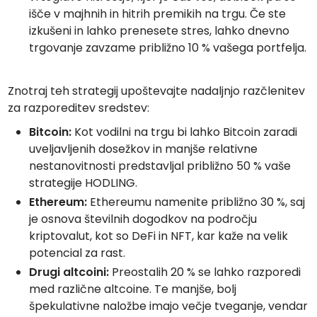
išče v majhnih in hitrih premikih na trgu. Če ste
izkušeni in lahko prenesete stres, lahko dnevno
trgovanje zavzame približno 10 % vašega portfelja.
Znotraj teh strategij upoštevajte nadaljnjo razčlenitev
za razporeditev sredstev:
Bitcoin:
Kot vodilni na trgu bi lahko Bitcoin zaradi
uveljavljenih dosežkov in manjše relativne
nestanovitnosti predstavljal približno 50 % vaše
strategije HODLING.
Ethereum:
Ethereumu namenite približno 30 %, saj
je osnova številnih dogodkov na področju
kriptovalut, kot so DeFi in NFT, kar kaže na velik
potencial za rast.
Drugi altcoini:
Preostalih 20 % se lahko razporedi
med različne altcoine. Te manjše, bolj
špekulativne naložbe imajo večje tveganje, vendar