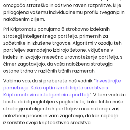
omogoča strateško in odzivno raven razpršitve, ki je
prilagojena vašemu individualnemu profilu tveganja in
naložbenim ciljem.
Pri Kriptomatu ponujamo 6 strokovno izdelanih
strategij inteligentnega portfelja, primernih za
začetnike in izkušene trgovce. Algoritmi v ozadju teh
portfeljev samodejno izbirajo žetone, vključene v
indeks, in izvajajo mesečno uravnoteženje portfelja, s
čimer zagotavljajo, da vaša naložbena strategija
ostane trdna v različnih tržnih razmerah.
Vabimo vas, da si preberete naš vodnik “
Investirajte
pametneje: Kako optimizirati kripto sredstva s
Kriptomatovimi inteligentnimi portfelji
“. V tem vodniku
boste dobili poglobljen vpogled v to, kako lahko naše
strategije inteligentnih portfeljev racionalizirajo vaš
naložbeni proces in vam zagotovijo, da kar najbolje
izkoristite svoja kriptoaktivna sredstva.