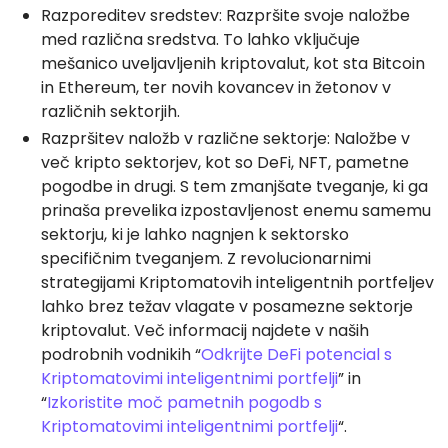
Razporeditev sredstev: Razpršite svoje naložbe
med različna sredstva. To lahko vključuje
mešanico uveljavljenih kriptovalut, kot sta Bitcoin
in Ethereum, ter novih kovancev in žetonov v
različnih sektorjih.
Razpršitev naložb v različne sektorje: Naložbe v
več kripto sektorjev, kot so DeFi, NFT, pametne
pogodbe in drugi. S tem zmanjšate tveganje, ki ga
prinaša prevelika izpostavljenost enemu samemu
sektorju, ki je lahko nagnjen k sektorsko
specifičnim tveganjem. Z revolucionarnimi
strategijami Kriptomatovih inteligentnih portfeljev
lahko brez težav vlagate v posamezne sektorje
kriptovalut. Več informacij najdete v naših
podrobnih vodnikih “
Odkrijte DeFi potencial s
Kriptomatovimi inteligentnimi portfelji
” in
“
Izkoristite moč pametnih pogodb s
Kriptomatovimi inteligentnimi portfelji
“.