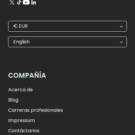
€
EUR
€
EUR
kr
SEK
English
$
USD
₺
TRY
лв.
BGN
fr.
CHF
Kč
CZK
kr
NOK
COMPAÑÍA
ft
HUF
L
RON
zł
PLN
kr.
DKK
Acerca de
Blog
Carreras profesionales
Impressum
Contáctanos