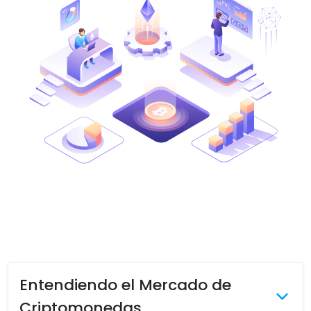
Encuentra tu estrategia cripto
KriptoEarn
Gana recompensas con tus criptomonedas
Bóveda
Ahorra criptomonedas para tu futuro
Compra recurrente
Inversiones programadas regularmente (DCA)
Alertas de precios
Actualizaciones de precios a tiempo real para tus tokens
favoritos
Explorar activos
Descubre oportunidades de inversión
Análisis de cartera
Perspectiva inteligente para un rendimiento óptimo
Entendiendo el Mercado de
Criptomonedas