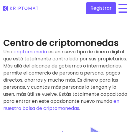
Registrar
/
Todos los precios
Más de 300 criptomonedas
Centro de criptomonedas
Una
criptomoneda
Top de Ganadores y Perdedores
es un nuevo tipo de dinero digital
Encontrar oportunidades de inversión
que está totalmente controlado por sus propietarios.
Comprar y vender criptomonedas
Compra más de 300 criptomonedas
Más allá del alcance de gobiernos o intermediarios,
Añadidos recientemente
permite el comercio de persona a persona, pagos
Tokens recién añadidos a Kriptomat
Intercambio de criptomonedas
directos, ahorros y mucho más. Es dinero para las
Más de 1.000 opciones de emparejamiento
personas, y cuantas más personas lo tengan y lo
Si hubiera comprado 100€ de…
…hoy valdría
usen, más útil se vuelve. Estás totalmente capacitado
Carteras inteligentes
Una forma inteligente de invertir en criptomonedas
para entrar en este apasionante nuevo mundo
en
nuestro bolsa de criptomonedas
.
Monedero Kriptomat
Un monedero de criptomonedas seguro y sencillo
Explorador de inversiones