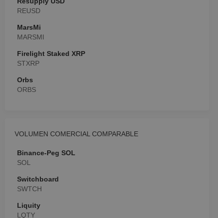
Resupply USD
PREFERENCIAS
REUSD
COOKIES DE
FUNCIONALIDAD
MarsMi
MARSMI
Firelight Staked XRP
STXRP
Orbs
ORBS
VOLUMEN COMERCIAL COMPARABLE
Binance-Peg SOL
SOL
Switchboard
SWTCH
Liquity
LQTY