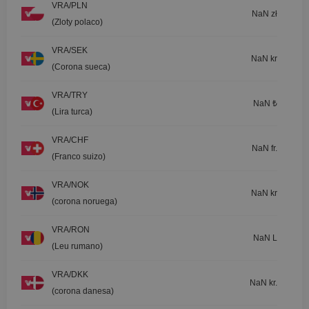
VRA/PLN
NaN zł
(Zloty polaco)
VRA/SEK
NaN kr
(Corona sueca)
VRA/TRY
NaN ₺
(Lira turca)
VRA/CHF
NaN fr.
(Franco suizo)
VRA/NOK
NaN kr
(corona noruega)
VRA/RON
NaN L
(Leu rumano)
VRA/DKK
NaN kr.
(corona danesa)