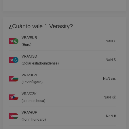
¿Cuánto vale 1 Verasity?
VRA/EUR
NaN €
(Euro)
VRA/USD
NaN $
(Dólar estadounidense)
VRA/BGN
NaN лв.
(Lev búlgaro)
VRA/CZK
NaN Kč
(corona checa)
VRA/HUF
NaN ft
(florín húngaro)