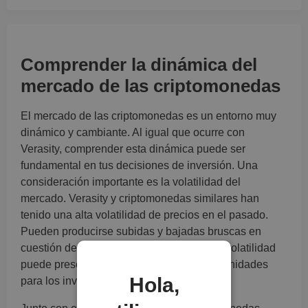
Comprender la dinámica del
mercado de las criptomonedas
El mercado de las criptomonedas es un entorno muy
dinámico y cambiante. Al igual que ocurre con
Verasity, comprender esta dinámica puede ser
fundamental en tus decisiones de inversión. Una
consideración importante es la volatilidad del
mercado. Verasity y criptomonedas similares han
tenido una alta volatilidad de precios en el pasado.
Pueden producirse subidas y bajadas bruscas en
cuestión de horas o incluso minutos. Esta volatilidad
puede presentar tanto riesgos como oportunidades
Hola,
para los inversores interesados en VRA.