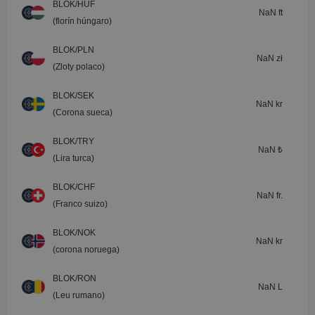
BLOK/HUF
NaN ft
(florín húngaro)
BLOK/PLN
NaN zł
(Zloty polaco)
BLOK/SEK
NaN kr
(Corona sueca)
BLOK/TRY
NaN ₺
(Lira turca)
BLOK/CHF
NaN fr.
(Franco suizo)
BLOK/NOK
NaN kr
(corona noruega)
BLOK/RON
NaN L
(Leu rumano)