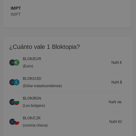
IMPT
IMPT
¿Cuánto vale 1 Bloktopia?
BLOK/EUR
NaN €
(Euro)
BLOK/USD
NaN $
(Dólar estadounidense)
BLOK/BGN
NaN лв.
(Lev búlgaro)
BLOK/CZK
NaN Kč
(corona checa)