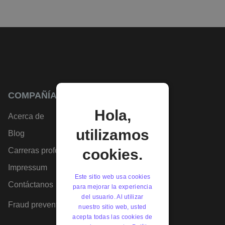
COMPAÑÍA
Hola,
Acerca de
utilizamos
Blog
Carreras profesionales
cookies.
Impressum
Este sitio web usa cookies
Contáctanos
para mejorar la experiencia
del usuario. Al utilizar
Fraud prevention
nuestro sitio web, usted
acepta todas las cookies de