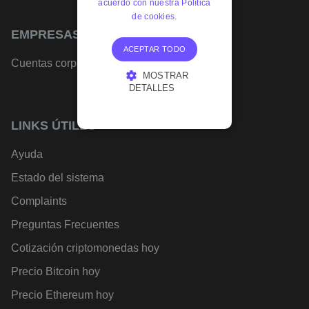
acuerdo con nuestra Política
de cookies.
EMPRESAS
ACEPTAR TODO
Cuentas corporativas
MOSTRAR
DETALLES
COOKIES
ESTRICTAMENTE
LINKS ÚTILES
NECESARIAS
COOKIES DE
Ayuda
RENDIMIENTO
COOKIES DE
Estado del sistema
PREFERENCIAS
Complaints
COOKIES DE
FUNCIONALIDAD
Preguntas Frecuentes
Cotización criptomonedas hoy
Precio Bitcoin hoy
Precio Ethereum hoy