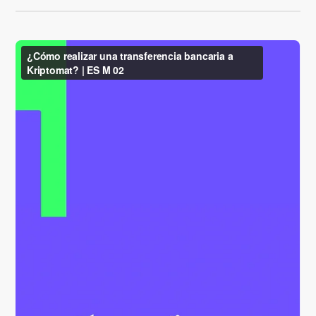
Encuentra tu estrategia cripto
KriptoEarn
Gana recompensas con tus criptomonedas
Bóveda
Ahorra criptomonedas para tu futuro
Compra recurrente
Inversiones programadas regularmente (DCA)
Alertas de precios
Actualizaciones de precios a tiempo real para tus tokens
favoritos
Explorar activos
Descubre oportunidades de inversión
Análisis de cartera
Perspectiva inteligente para un rendimiento óptimo