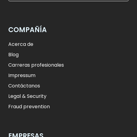
$
USD
₺
TRY
лв.
BGN
fr.
CHF
Kč
CZK
kr
NOK
COMPAÑÍA
ft
HUF
L
RON
zł
PLN
kr.
DKK
Acerca de
Blog
Carreras profesionales
Impressum
Contáctanos
Legal & Security
Fraud prevention
EMPRESAS