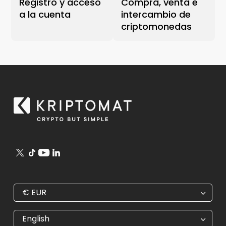
Registro y acceso
Compra, venta e
a la cuenta
intercambio de
criptomonedas
€
EUR
€
EUR
kr
SEK
English