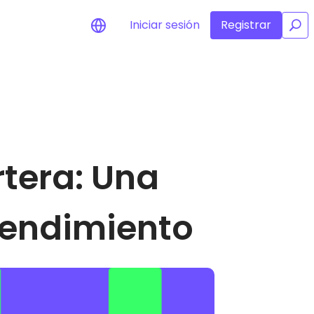
Iniciar sesión
Registrar
/
Alertas de precios
Actualizaciones de precios a tiempo
real para tus tokens favoritos
Explorar activos
Descubre oportunidades de
rtera: Una
inversión
Análisis de cartera
Perspectiva inteligente para un
rendimiento óptimo
 rendimiento