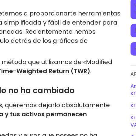
etemos a proporcionarte herramientas
a simplificada y fácil de entender para
omonedas. Recientemente hemos
ulo detrás de los gráficos de
l método que utilizamos de «Modified
Time-Weighted Return (TWR)
.
A
An
ldo no ha cambiado
K
les, queremos dejarlo absolutamente
Kr
ta y tus activos permanecen
Kr
V
nedas y euros que posees no ha