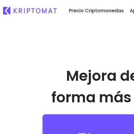
Precio Criptomonedas
A
Comprar y ve
Añ
Todos los precios
criptomoned
To
Más de 300 criptomonedas
Compra más de
criptomonedas
Si
Top de Ganadores y
Intercambio d
d
Perdedores
Mejora de
criptomoned
…h
Encontrar oportunidades de
Más de 1.000 op
inversión
emparejamiento
Carteras intel
forma más j
Una forma intelig
criptomonedas
Monedero Kri
Un monedero de
seguro y sencillo
Explorador de
Encuentra tu estr