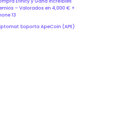
mpra Efinity y Gana Increíbles
emios – Valorados en 4,000 € +
hone 13
iptomat Soporta ApeCoin (APE)