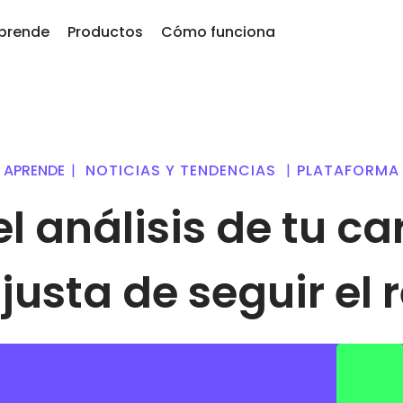
prende
Productos
Cómo funciona
nder
KriptoEarn
adidos recientemente
as
Gana recompensas con tus
kens recién añadidos a Kriptomat
 300
criptomonedas
APRENDE
|
NOTICIAS Y TENDENCIAS
|
PLATAFORMA
 hubiera comprado 100€
Bóveda
e
e…
Ahorra criptomonedas para tu
l análisis de tu ca
as
oy valdría
futuro
ciones de
Compra recurrente
Inversiones programadas
igentes
regularmente (DCA)
usta de seguir el
ente de invertir en
ptomat
 criptomonedas
 inversiones
ategia cripto