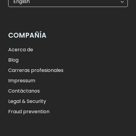
English
$
USD
₺
TRY
лв.
BGN
fr.
CHF
Kč
CZK
kr
NOK
COMPAÑÍA
ft
HUF
L
RON
zł
PLN
kr.
DKK
Acerca de
Blog
Carreras profesionales
Impressum
Contáctanos
Legal & Security
Fraud prevention