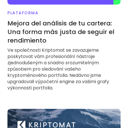
Encuentra tu estrategia cripto
PLATAFORMA
KriptoEarn
Gana recompensas con tus criptomonedas
Mejora del análisis de tu cartera:
Una forma más justa de seguir el
Bóveda
Ahorra criptomonedas para tu futuro
rendimiento
Ve společnosti Kriptomat se zavazujeme
Compra recurrente
Inversiones programadas regularmente (DCA)
poskytovat vám profesionální nástroje
zjednodušeným a snadno srozumitelným
Alertas de precios
způsobem pro sledování vašeho
Actualizaciones de precios a tiempo real para tus tokens
favoritos
kryptoměnového portfolia. Nedávno jsme
upgradovali výpočetní engine za vašimi grafy
Explorar activos
výkonnosti portfolia.
Descubre oportunidades de inversión
Análisis de cartera
Perspectiva inteligente para un rendimiento óptimo