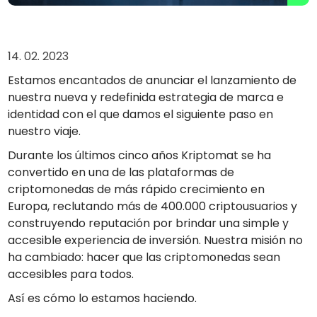
Encuentra tu estrategia cripto
KriptoEarn
Gana recompensas con tus criptomonedas
14. 02. 2023
Estamos encantados de anunciar el lanzamiento de
Bóveda
Ahorra criptomonedas para tu futuro
nuestra nueva y redefinida estrategia de marca e
identidad con el que damos el siguiente paso en
Compra recurrente
nuestro viaje.
Inversiones programadas regularmente (DCA)
Durante los últimos cinco años Kriptomat se ha
Alertas de precios
convertido en una de las plataformas de
Actualizaciones de precios a tiempo real para tus tokens
favoritos
criptomonedas de más rápido crecimiento en
Europa, reclutando más de 400.000 criptousuarios y
Explorar activos
Descubre oportunidades de inversión
construyendo reputación por brindar una simple y
accesible experiencia de inversión. Nuestra misión no
Análisis de cartera
ha cambiado: hacer que las criptomonedas sean
Perspectiva inteligente para un rendimiento óptimo
accesibles para todos.
Así es cómo lo estamos haciendo.