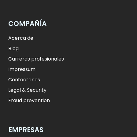
лв.
BGN
fr.
CHF
Kč
CZK
kr
NOK
COMPAÑÍA
ft
HUF
L
RON
zł
PLN
kr.
DKK
Acerca de
Blog
Carreras profesionales
Impressum
Contáctanos
Legal & Security
Fraud prevention
EMPRESAS