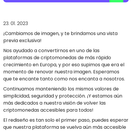
Encuentra tu estrategia cripto
KriptoEarn
Gana recompensas con tus criptomonedas
23. 01. 2023
¡Cambiamos de imagen, y te brindamos una vista
Bóveda
Ahorra criptomonedas para tu futuro
previa exclusiva!
Nos ayudado a convertirnos en uno de las
Compra recurrente
Inversiones programadas regularmente (DCA)
plataformas de criptomonedas de más rápido
crecimiento en Europa, y por eso supimos que era el
Alertas de precios
momento de renovar nuestra imagen. Esperamos
Actualizaciones de precios a tiempo real para tus tokens
favoritos
que te encante tanto como nos encanta a nosotros.
Explorar activos
Continuamos manteniendo los mismos valores de
Descubre oportunidades de inversión
simplicidad, seguridad y protección. ¡Y estamos aún
más dedicados a nuestra visión de volver las
Análisis de cartera
Perspectiva inteligente para un rendimiento óptimo
criptomonedas accesibles para todos!
El rediseño es tan solo el primer paso, puedes esperar
que nuestra plataforma se vuelva aún más accesible