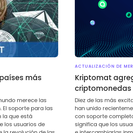
ACTUALIZACIÓN DE ME
 países más
Kriptomat agre
criptomonedas
 mundo merece las
Diez de las más exci
 El soporte para las
han unido recientemen
 la que está
con soporte completo 
 los usuarios de
significa que los usua
 la revolución de las
e intercambiarlas in