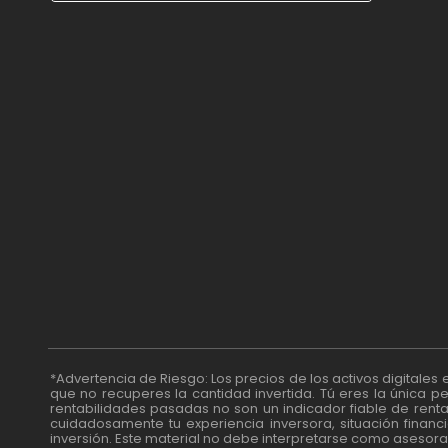
$
USD
₺
TRY
лв.
BGN
fr.
CHF
Kč
CZK
kr
NOK
ft
HUF
L
RON
zł
PLN
kr.
DKK
*Advertencia de Riesgo: Los precios de los activos digitales e
que no recuperes la cantidad invertida. Tú eres la única 
rentabilidades pasadas no son un indicador fiable de renta
cuidadosamente tu experiencia inversora, situación financi
inversión. Este material no debe interpretarse como asesora