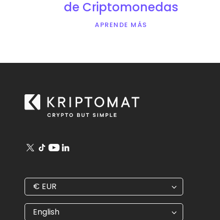
de Criptomonedas
APRENDE MÁS
€
EUR
€
EUR
kr
SEK
English