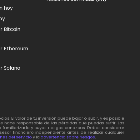
m hoy
oy
 Bitcoin
r Ethereum
 Solana
ios. El valor de tu inversión puede bajar o subir, y es posible
se hace responsable de las pérdidas que puedas sufrir. Las
té familiarizado y cuyos riesgos conozcas. Debes considerar
asesor financiero independiente antes de realizar cualquier
nes del servicio
y la
advertencia sobre riesgos
.