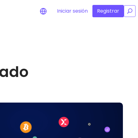
Iniciar sesión
Registrar
/
Alertas de precios
Actualizaciones de precios a tiempo
real para tus tokens favoritos
Explorar activos
cado
Descubre oportunidades de
inversión
Análisis de cartera
Perspectiva inteligente para un
rendimiento óptimo