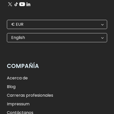
€
EUR
€
EUR
kr
SEK
English
$
USD
₺
TRY
лв.
BGN
fr.
CHF
Kč
CZK
kr
NOK
COMPAÑÍA
ft
HUF
L
RON
zł
PLN
kr.
DKK
Acerca de
Blog
Carreras profesionales
Impressum
Contáctanos