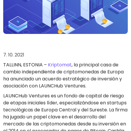
Encuentra tu estrategia cripto
KriptoEarn
Gana recompensas con tus criptomonedas
Bóveda
Ahorra criptomonedas para tu futuro
Compra recurrente
7. 10. 2021
Inversiones programadas regularmente (DCA)
TALLINN, ESTONIA –
Kriptomat
, la principal casa de
Alertas de precios
Actualizaciones de precios a tiempo real para tus tokens
cambio independiente de criptomonedas de Europa
favoritos
ha anunciado un acuerdo estratégico de inversión y
asociación con LAUNCHub Ventures.
Explorar activos
Descubre oportunidades de inversión
LAUNCHub Ventures es un fondo de capital de riesgo
de etapas iniciales líder, especializándose en startups
Análisis de cartera
Perspectiva inteligente para un rendimiento óptimo
tecnológicas de Europa Central y del Sureste. La firma
ha jugado un papel clave en el desarrollo del
mercado de las criptomonedas desde su inversión en
el 2014 en el procesador de pagos de Bitcoin, Cashila.