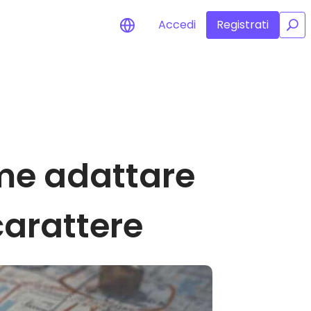
Accedi
Registrati
/
isi di prezzo
ornamenti dei prezzi in tempo
 dei tuoi token preferiti
pri asset
ome adattare
ri opportunità di investimento
lisi dei dati del portafoglio
rmazioni utili per performance
mali
carattere