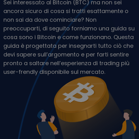
Sei interessato al Bitcoin (BTC) ma non sei
Scopri opportunità di investimento
ancora sicuro di cosa si tratti esattamente o
Analisi dei dati del portafoglio
non sai da dove cominciare? Non
Informazioni utili per performance ottimali
preoccuparti, di seguito forniamo una guida su
cosa sono i Bitcoin e come funzionano. Questa
guida è progettata per insegnarti tutto ciò che
devi sapere sull’argomento e per farti sentire
pronto a saltare nell’esperienza di trading più
user-frendly disponibile sul mercato.