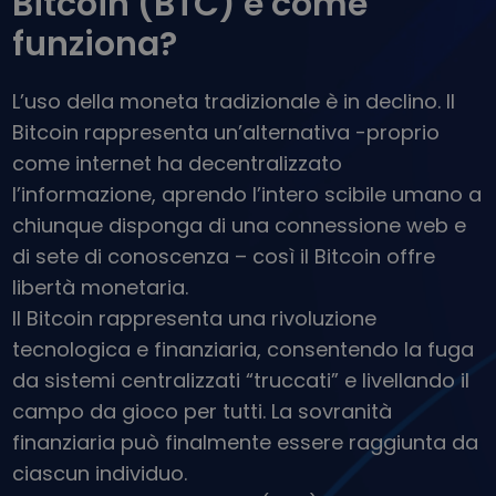
Bitcoin (BTC) e come
...oggi il valore sarebbe
Portafogli intelligenti
funziona?
L’investimento intelligente in criptovalute
Wallet Kriptomat
L’uso della moneta tradizionale è in declino. Il
Un wallet di criptovalute semplice e sicuro
Bitcoin rappresenta un’alternativa -proprio
Scoperta investimenti
come internet ha decentralizzato
Trova la tua strategia crypto
l’informazione, aprendo l’intero scibile umano a
KriptoEarn
chiunque disponga di una connessione web e
Guadagna premi sulle tue criptovalute
di sete di conoscenza – così il Bitcoin offre
Salvadanaio
libertà monetaria.
Risparmia criptovalute per il tuo futuro
Il Bitcoin rappresenta una rivoluzione
tecnologica e finanziaria, consentendo la fuga
Acquisto ricorrente
Investimenti pianificati su base regolare (DCA)
da sistemi centralizzati “truccati” e livellando il
campo da gioco per tutti. La sovranità
Avvisi di prezzo
Aggiornamenti dei prezzi in tempo reale dei tuoi token preferiti
finanziaria può finalmente essere raggiunta da
ciascun individuo.
Scopri asset