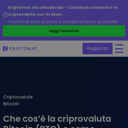
Kriptomat sta chiudendo – Continua a investire in
criptovalute con Kraken.
I tuoi fondi sono al sicuro e completamente accessibili.
/
Leggi l'annuncio
Registrati
Tutti i prezzi
Più di 300 criptovalute
Top Vincitori & Perdenti
Trova opportunità di investimento
Criptovalute
Compra e vendi criptovalute
Bitcoin
Compra più di 300 criptovalute
Aggiunte di recente
Token appena aggiunti su Kriptomat
Scambia criptovalute
Che cos’è la criprovaluta
Oltre 1.000 combinazioni di coppie
Cosa sarebbe successo se avessi acquistato 100€ di…