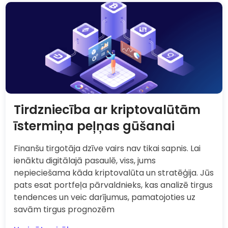
Kriptovalūtu Pamati
Kriptovalūtu tirgus izpratne
Tirdzniecība ar kriptovalūtām
īstermiņa peļņas gūšanai
Finanšu tirgotāja dzīve vairs nav tikai sapnis. Lai
ienāktu digitālajā pasaulē, viss, jums
nepieciešama kāda kriptovalūta un stratēģija. Jūs
pats esat portfeļa pārvaldnieks, kas analizē tirgus
tendences un veic darījumus, pamatojoties uz
savām tirgus prognozēm