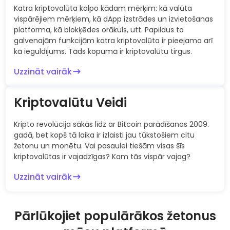
Katra kriptovalūta kalpo kādam mērķim: kā valūta
vispārējiem mērķiem, kā dApp izstrādes un izvietošanas
platforma, kā blokķēdes orākuls, utt. Papildus to
galvenajām funkcijām katra kriptovalūta ir pieejama arī
kā ieguldījums. Tāds kopumā ir kriptovalūtu tirgus.
Uzzināt vairāk
Kriptovalūtu Veidi
Kripto revolūcija sākās līdz ar Bitcoin parādīšanos 2009.
gadā, bet kopš tā laika ir izlaisti jau tūkstošiem citu
žetonu un monētu. Vai pasaulei tiešām visas šīs
kriptovalūtas ir vajadzīgas? Kam tās vispār vajag?
Uzzināt vairāk
Pārlūkojiet populārākos žetonus