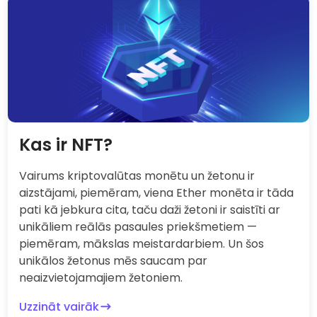
Kas ir NFT?
Vairums kriptovalūtas monētu un žetonu ir
aizstājami, piemēram, viena Ether monēta ir tāda
pati kā jebkura cita, taču daži žetoni ir saistīti ar
unikāliem reālās pasaules priekšmetiem —
piemēram, mākslas meistardarbiem. Un šos
unikālos žetonus mēs saucam par
neaizvietojamajiem žetoniem.
Uzzināt vairāk