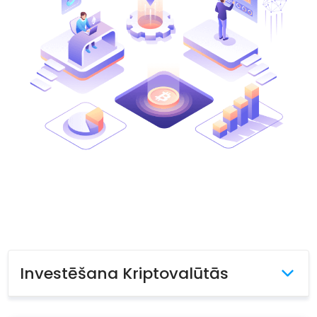
Atrodi savu kripto stratēģiju
KriptoEarn
Nopelniet atlīdzību par savu kriptovalūtu
Seifs
Uzkrājiet kriptovalūtu nākotnei
Atkārtotie pirkumi
Regulāri plānotie ieguldījumi (DCA)
Brīdinājumi par cenām
Jūsu iecienītāko žetonu cenu atjauninājumi reāllaikā
Aktīvi
Atklājiet investīciju iespējas
Portfeļa analīze
Viedas atziņas optimālai veiktspējai
Investēšana Kriptovalūtās
Kriptovalūtu likšana pie darba