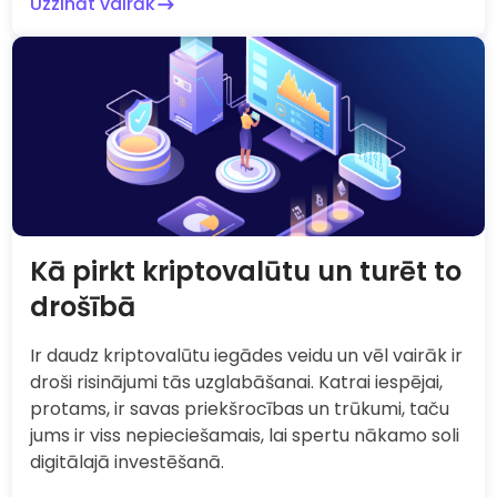
Uzzināt vairāk
Kā pirkt kriptovalūtu un turēt to
drošībā
Ir daudz kriptovalūtu iegādes veidu un vēl vairāk ir
droši risinājumi tās uzglabāšanai. Katrai iespējai,
protams, ir savas priekšrocības un trūkumi, taču
jums ir viss nepieciešamais, lai spertu nākamo soli
digitālajā investēšanā.