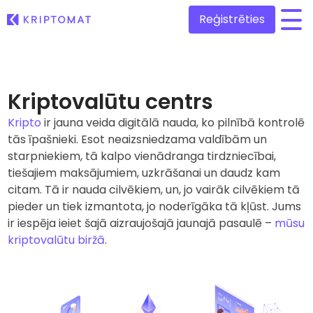
Reģistrēties
/
Visas cenas
Vairāk nekā 300 kriptovalūtu
Kriptovalūtu centrs
Kripto
Lielākie Ieguvēji un Zaudētāji
ir jauna veida digitālā nauda, ko pilnībā kontrolē
Atrodiet investīciju iespējas
tās īpašnieki. Esot neaizsniedzama valdībām un
Pirkt un pārdot kripto
Pērciet vairāk nekā 300 kriptovalūtas
starpniekiem, tā kalpo vienādranga tirdzniecībai,
Tikko Pievienotie
tiešajiem maksājumiem, uzkrāšanai un daudz kam
Nesen Kriptomat pievienotie žetoni
Kripto maiņa
citam. Tā ir nauda cilvēkiem, un, jo vairāk cilvēkiem tā
Vairāk nekā 1000 valūtu pāru iespējas
pieder un tiek izmantota, jo noderīgāka tā kļūst. Jums
Ja es būtu nopircis 100 € vērtībā…
...šodien vērtība būtu
ir iespēja ieiet šajā aizraujošajā jaunajā pasaulē –
mūsu
Inteliģentie portfeļi
Gudrs veids, kā investēt kriptovalūtās
kriptovalūtu biržā
.
Kriptomat Maks
Drošs un vienkāršs kriptovalūtu maks
Ieguldījumu palīgs