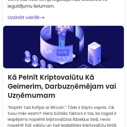
ieguldījumu lielumam.
Uzzināt vairāk
Kā Pelnīt Kriptovalūtu Kā
Geimerim, Darbuzņēmējam vai
Uzņēmumam
“Nopirkt tasi kafijas ar Bitcoin.” Tāds ir kripto sapnis. Cik
tuvu mēs esam? Viens būtisks faktors ir tas, ka tagad ir
iespējams nopelnīt kriptovalūtas līdzekļus tieši, nevis
nopelnīt fiat valūtu un tad iegādāties kriptovalūtu biržā.