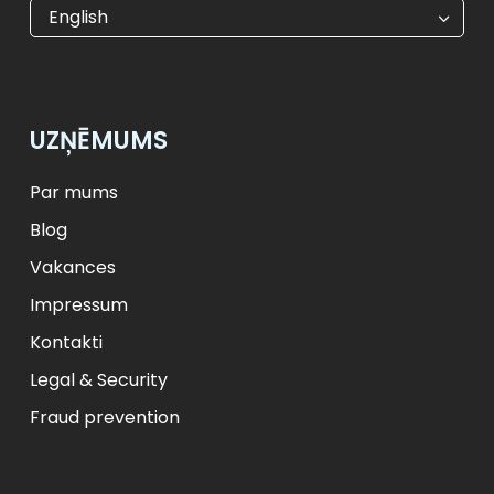
€
EUR
kr
SEK
English
$
USD
₺
TRY
лв.
BGN
fr.
CHF
Kč
CZK
kr
NOK
UZŅĒMUMS
ft
HUF
L
RON
zł
PLN
kr.
DKK
Par mums
Blog
Vakances
Impressum
Kontakti
Legal & Security
Fraud prevention