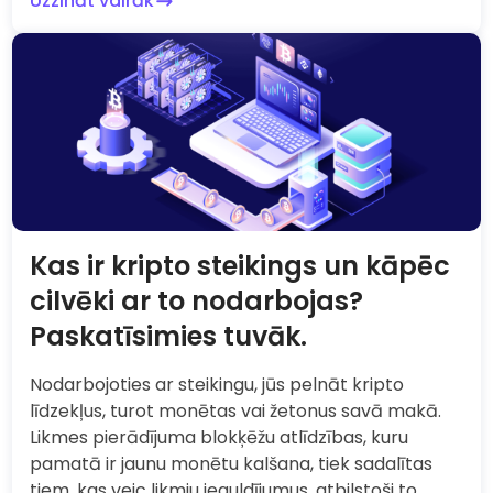
Uzzināt vairāk
Kas ir kripto steikings un kāpēc
cilvēki ar to nodarbojas?
Paskatīsimies tuvāk.
Nodarbojoties ar steikingu, jūs pelnāt kripto
līdzekļus, turot monētas vai žetonus savā makā.
Likmes pierādījuma blokķēžu atlīdzības, kuru
pamatā ir jaunu monētu kalšana, tiek sadalītas
tiem, kas veic likmju ieguldījumus, atbilstoši to