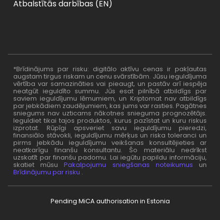
Atbalstītās darbības (EN)
*Brīdinājums par risku: digitālo aktīvu cenas ir pakļautas
augstam tirgus riskam un cenu svārstībām. Jūsu ieguldījuma
vērtība var samazināties vai pieaugt, un pastāv arī iespēja
neatgūt ieguldīto summu. Jūs esat pilnībā atbildīgs par
saviem ieguldījumu lēmumiem, un Kriptomat nav atbildīgs
par jebkādiem zaudējumiem, kas jums var rasties. Pagātnes
sniegums nav uzticams nākotnes snieguma prognozētājs.
Ieguldiet tikai tajos produktos, kurus pazīstat un kuru riskus
izprotat. Rūpīgi apsveriet savu ieguldījumu pieredzi,
finansiālo stāvokli, ieguldījumu mērķus un riska toleranci un
pirms jebkādu ieguldījumu veikšanas konsultējieties ar
neatkarīgu finanšu konsultantu. Šo materiālu nedrīkst
uzskatīt par finanšu padomu. Lai iegūtu papildu informāciju,
skatiet mūsu
Pakalpojumu sniegšanas noteikumus
un
Brīdinājumu par risku
.
Pending MiCA authorisation in Estonia