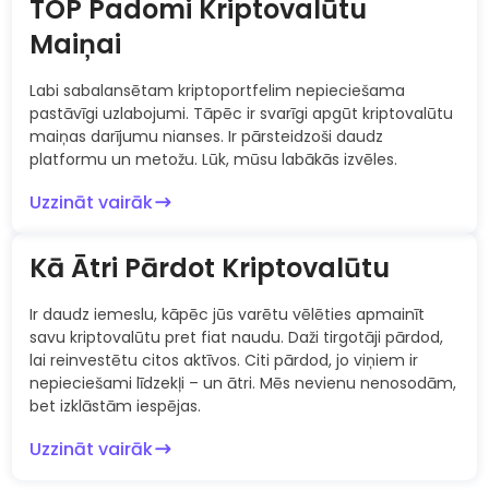
TOP Padomi Kriptovalūtu
Maiņai
Labi sabalansētam kriptoportfelim nepieciešama
pastāvīgi uzlabojumi. Tāpēc ir svarīgi apgūt kriptovalūtu
maiņas darījumu nianses. Ir pārsteidzoši daudz
platformu un metožu. Lūk, mūsu labākās izvēles.
Uzzināt vairāk
Kā Ātri Pārdot Kriptovalūtu
Ir daudz iemeslu, kāpēc jūs varētu vēlēties apmainīt
savu kriptovalūtu pret fiat naudu. Daži tirgotāji pārdod,
lai reinvestētu citos aktīvos. Citi pārdod, jo viņiem ir
nepieciešami līdzekļi – un ātri. Mēs nevienu nenosodām,
bet izklāstām iespējas.
Uzzināt vairāk