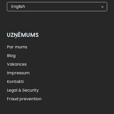
€
EUR
kr
SEK
English
$
USD
₺
TRY
лв.
BGN
fr.
CHF
Kč
CZK
kr
NOK
UZŅĒMUMS
ft
HUF
L
RON
zł
PLN
kr.
DKK
Par mums
Blog
Vakances
Impressum
Kontakti
Legal & Security
Fraud prevention