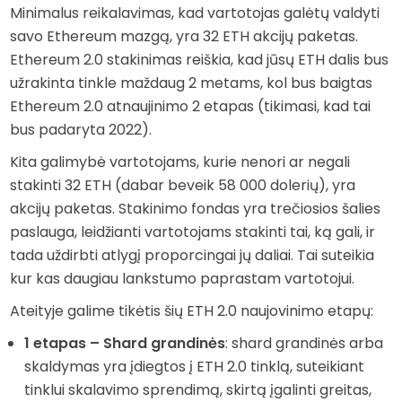
Minimalus reikalavimas, kad vartotojas galėtų valdyti
savo Ethereum mazgą, yra 32 ETH akcijų paketas.
Ethereum 2.0 stakinimas reiškia, kad jūsų ETH dalis bus
užrakinta tinkle maždaug 2 metams, kol bus baigtas
Ethereum 2.0 atnaujinimo 2 etapas (tikimasi, kad tai
bus padaryta 2022).
Kita galimybė vartotojams, kurie nenori ar negali
stakinti 32 ETH (dabar beveik 58 000 dolerių), yra
akcijų paketas. Stakinimo fondas yra trečiosios šalies
paslauga, leidžianti vartotojams stakinti tai, ką gali, ir
tada uždirbti atlygį proporcingai jų daliai. Tai suteikia
kur kas daugiau lankstumo paprastam vartotojui.
Ateityje galime tikėtis šių ETH 2.0 naujovinimo etapų:
1 etapas – Shard grandinės
: shard grandinės arba
skaldymas yra įdiegtos į ETH 2.0 tinklą, suteikiant
tinklui skalavimo sprendimą, skirtą įgalinti greitas,