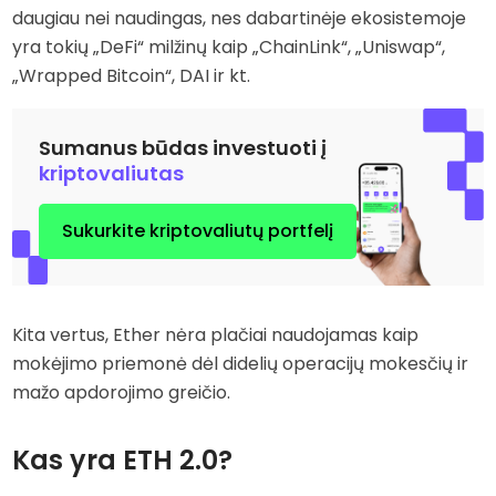
daugiau nei naudingas, nes dabartinėje ekosistemoje
yra tokių „DeFi“ milžinų kaip „ChainLink“, „Uniswap“,
„Wrapped Bitcoin“, DAI ir kt.
Sumanus būdas investuoti į
kriptovaliutas
Sukurkite kriptovaliutų portfelį
Kita vertus, Ether nėra plačiai naudojamas kaip
mokėjimo priemonė dėl didelių operacijų mokesčių ir
mažo apdorojimo greičio.
Kas yra ETH 2.0?