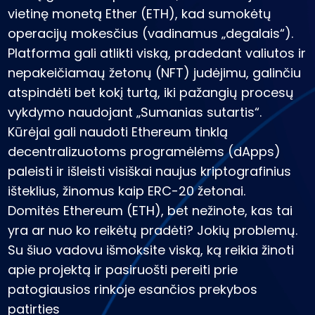
Rask savo kripto strategiją
vietinę monetą Ether (ETH), kad sumokėtų
operacijų mokesčius (vadinamus „degalais“).
KriptoEarn
Uždirbkite atlygį už savo turimas kriptovaliutas
Platforma gali atlikti viską, pradedant valiutos ir
nepakeičiamaų žetonų (NFT) judėjimu, galinčiu
Saugykla
atspindėti bet kokį turtą, iki pažangių procesų
Išsaugokite kriptovaliutas ateičiai
vykdymo naudojant „Sumanias sutartis“.
Pasikartojantis pirkimas
Kūrėjai gali naudoti Ethereum tinklą
Reguliariai planuojamos investicijos (ang.DCA)
decentralizuotoms programėlėms (dApps)
Įspėjimai apie kainas
paleisti ir išleisti visiškai naujus kriptografinius
Mėgstamų žetonų kainų atnaujinimai realiuoju laiku
išteklius, žinomus kaip ERC-20 žetonai.
Atraskite išteklius
Domitės Ethereum (ETH), bet nežinote, kas tai
Atraskite investavimo galimybes
yra ar nuo ko reikėtų pradėti? Jokių problemų.
Su šiuo vadovu išmoksite viską, ką reikia žinoti
Portfelio analizė
Protingos įžvalgos, užtikrinančios optimalų rezultatą
apie projektą ir pasiruošti pereiti prie
patogiausios rinkoje esančios prekybos
patirties