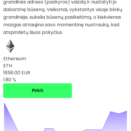
grandinės adreso (paskyros) vaizdą ir nustatyti jo
dabartinę būseną. Veiksmai, vykstantys visoje blokų
grandinėje, sukelia būsenų pasikeitimą, o kiekvienas
mazgas atnaujina savo momentinę nuotrauką, kad
atspindėtų šiuos pokyčius.
Ethereum
ETH
1656.00 EUR
1.80 %
Pirkti