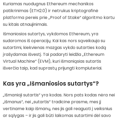
Kuriamas nuodugnus Ethereum mechanikos
patikrinimas (ETH2.0) ir netrukus kriptografinė
platforma pereis prie „Proof of Stake“ algoritmo kartu
su kitais atnaujinimais.
Išmaniosios sutartys, vykdomos Ethereum, yra
sudaromos iš operacijų. Kai kas nors sąveikauja su
sutartimi, kiekvienas mazgas vykdo sutarties kodą
įrašydamas išvestį. Tai padaryti leidžia „Ethereum
Virtual Machine“ (EVM), kuri išmaniąsias sutartis
išverčia taip, kad suprastų prijungti kompiuteriai.
Kas yra „Išmaniosios sutartys“?
„Išmanioji sutartis“ yra kodas. Nors pats kodas nėra nei
„išmanus“, nei „sutartis“ tradicine prasme, mes jį
vertiname kaip išmanų, nes jis gali reaguoti į veiksnius
ar sąlygas – ir jis gali būti laikomas sutartimi dėl savo