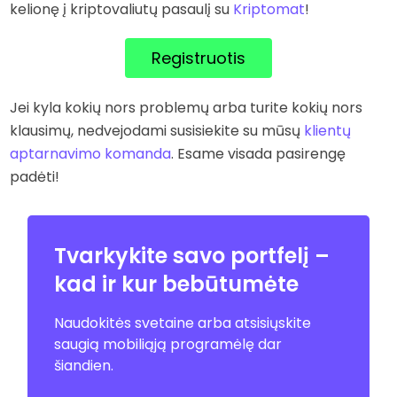
kelionę į kriptovaliutų pasaulį su
Kriptomat
!
Registruotis
Jei kyla kokių nors problemų arba turite kokių nors
klausimų, nedvejodami susisiekite su mūsų
klientų
aptarnavimo komanda
. Esame visada pasirengę
padėti!
Tvarkykite savo portfelį –
kad ir kur bebūtumėte
Naudokitės svetaine arba atsisiųskite
saugią mobiliąją programėlę dar
šiandien.