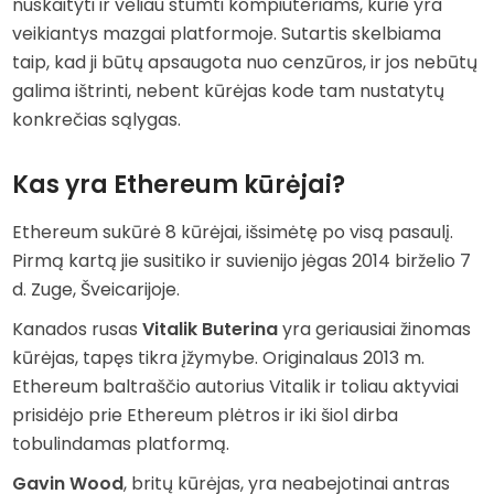
nuskaityti ir vėliau stumti kompiuteriams, kurie yra
veikiantys mazgai platformoje. Sutartis skelbiama
taip, kad ji būtų apsaugota nuo cenzūros, ir jos nebūtų
galima ištrinti, nebent kūrėjas kode tam nustatytų
konkrečias sąlygas.
Kas yra Ethereum kūrėjai?
Ethereum sukūrė 8 kūrėjai, išsimėtę po visą pasaulį.
Pirmą kartą jie susitiko ir suvienijo jėgas 2014 birželio 7
d. Zuge, Šveicarijoje.
Kanados rusas
Vitalik Buterina
yra geriausiai žinomas
kūrėjas, tapęs tikra įžymybe. Originalaus 2013 m.
Ethereum baltraščio autorius Vitalik ir toliau aktyviai
prisidėjo prie Ethereum plėtros ir iki šiol dirba
tobulindamas platformą.
Gavin Wood
, britų kūrėjas, yra neabejotinai antras