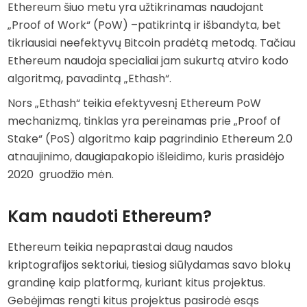
Ethereum šiuo metu yra užtikrinamas naudojant
„Proof of Work“ (PoW) –patikrintą ir išbandyta, bet
tikriausiai neefektyvų Bitcoin pradėtą metodą. Tačiau
Ethereum naudoja specialiai jam sukurtą atviro kodo
algoritmą, pavadintą „Ethash“.
Nors „Ethash“ teikia efektyvesnį Ethereum PoW
mechanizmą, tinklas yra pereinamas prie „Proof of
Stake“ (PoS) algoritmo kaip pagrindinio Ethereum 2.0
atnaujinimo, daugiapakopio išleidimo, kuris prasidėjo
2020 gruodžio mėn.
Kam naudoti Ethereum?
Ethereum teikia nepaprastai daug naudos
kriptografijos sektoriui, tiesiog siūlydamas savo blokų
grandinę kaip platformą, kuriant kitus projektus.
Gebėjimas rengti kitus projektus pasirodė esąs