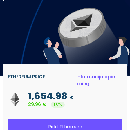
ETHEREUM PRICE
Informacija apie
kainą
1,654.98
€
29.96
€
1.81%
PirktiEthereum