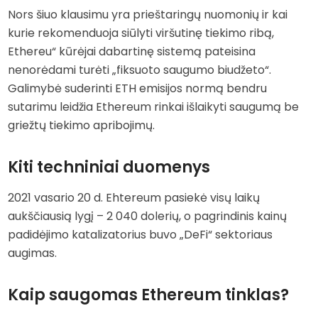
Nors šiuo klausimu yra prieštaringų nuomonių ir kai
kurie rekomenduoja siūlyti viršutinę tiekimo ribą,
Ethereu“ kūrėjai dabartinę sistemą pateisina
nenorėdami turėti „fiksuoto saugumo biudžeto“.
Galimybė suderinti ETH emisijos normą bendru
sutarimu leidžia Ethereum rinkai išlaikyti saugumą be
griežtų tiekimo apribojimų.
Kiti techniniai duomenys
2021 vasario 20 d. Ehtereum pasiekė visų laikų
aukščiausią lygį – 2 040 dolerių, o pagrindinis kainų
padidėjimo katalizatorius buvo „DeFi“ sektoriaus
augimas.
Kaip saugomas Ethereum tinklas?