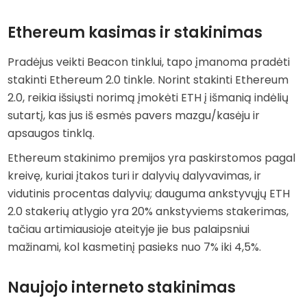
Ethereum kasimas ir stakinimas
Pradėjus veikti Beacon tinklui, tapo įmanoma pradėti
stakinti Ethereum 2.0 tinkle. Norint stakinti Ethereum
2.0, reikia išsiųsti norimą įmokėti ETH į išmanią indėlių
sutartį, kas jus iš esmės pavers mazgu/kasėju ir
apsaugos tinklą.
Ethereum stakinimo premijos yra paskirstomos pagal
kreivę, kuriai įtakos turi ir dalyvių dalyvavimas, ir
vidutinis procentas dalyvių; dauguma ankstyvųjų ETH
2.0 stakerių atlygio yra 20% ankstyviems stakerimas,
tačiau artimiausioje ateityje jie bus palaipsniui
mažinami, kol kasmetinį pasieks nuo 7% iki 4,5%.
Naujojo interneto stakinimas