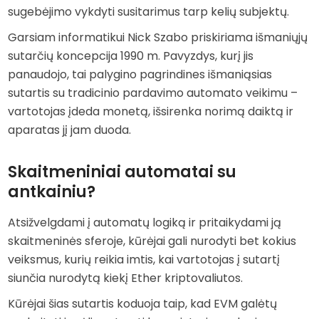
sugebėjimo vykdyti susitarimus tarp kelių subjektų.
Garsiam informatikui Nick Szabo priskiriama išmaniųjų
sutarčių koncepcija 1990 m. Pavyzdys, kurį jis
panaudojo, tai palygino pagrindines išmaniąsias
sutartis su tradicinio pardavimo automato veikimu –
vartotojas įdeda monetą, išsirenka norimą daiktą ir
aparatas jį jam duoda.
Skaitmeniniai automatai su
antkainiu?
Atsižvelgdami į automatų logiką ir pritaikydami ją
skaitmeninės sferoje, kūrėjai gali nurodyti bet kokius
veiksmus, kurių reikia imtis, kai vartotojas į sutartį
siunčia nurodytą kiekį Ether kriptovaliutos.
Kūrėjai šias sutartis koduoja taip, kad EVM galėtų