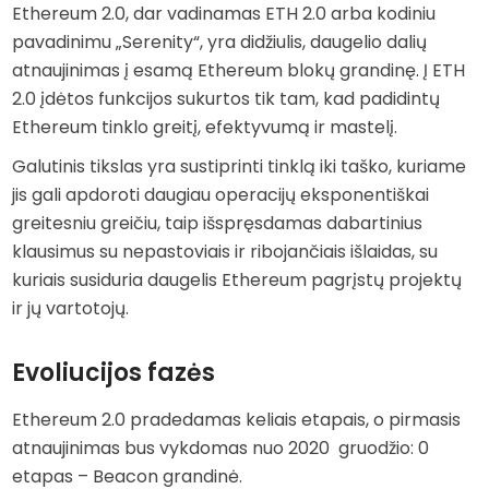
Ethereum 2.0, dar vadinamas ETH 2.0 arba kodiniu
pavadinimu „Serenity“, yra didžiulis, daugelio dalių
atnaujinimas į esamą Ethereum blokų grandinę. Į ETH
2.0 įdėtos funkcijos sukurtos tik tam, kad padidintų
Ethereum tinklo greitį, efektyvumą ir mastelį.
Galutinis tikslas yra sustiprinti tinklą iki taško, kuriame
jis gali apdoroti daugiau operacijų eksponentiškai
greitesniu greičiu, taip išspręsdamas dabartinius
klausimus su nepastoviais ir ribojančiais išlaidas, su
kuriais susiduria daugelis Ethereum pagrįstų projektų
ir jų vartotojų.
Evoliucijos fazės
Ethereum 2.0 pradedamas keliais etapais, o pirmasis
atnaujinimas bus vykdomas nuo 2020 gruodžio: 0
etapas – Beacon grandinė.