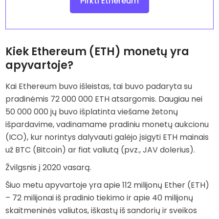
Pirkti Ethereum
Kiek Ethereum (ETH) monetų yra
apyvartoje?
Kai Ethereum buvo išleistas, tai buvo padaryta su
pradinėmis 72 000 000 ETH atsargomis. Daugiau nei
50 000 000 jų buvo išplatinta viešame žetonų
išpardavime, vadinamame pradiniu monetų aukcionu
(ICO), kur norintys dalyvauti galėjo įsigyti ETH mainais
už BTC (Bitcoin) ar fiat valiutą (pvz., JAV dolerius).
Žvilgsnis į 2020 vasarą.
Šiuo metu apyvartoje yra apie 112 milijonų Ether (ETH)
– 72 milijonai iš pradinio tiekimo ir apie 40 milijonų
skaitmeninės valiutos, iškastų iš sandorių ir sveikos