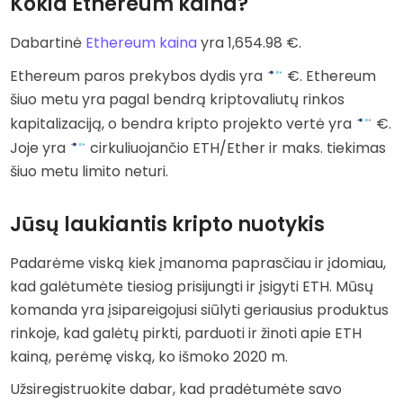
Kokia Ethereum kaina?
Dabartinė
Ethereum kaina
yra
1,654.98
€
.
Ethereum paros prekybos dydis yra
€
. Ethereum
šiuo metu yra
pagal bendrą kriptovaliutų rinkos
kapitalizaciją, o bendra kripto projekto vertė yra
€
.
Joje yra
cirkuliuojančio ETH/Ether ir maks. tiekimas
šiuo metu limito neturi.
Jūsų laukiantis kripto nuotykis
Padarėme viską kiek įmanoma paprasčiau ir įdomiau,
kad galėtumėte tiesiog prisijungti ir įsigyti ETH. Mūsų
komanda yra įsipareigojusi siūlyti geriausius produktus
rinkoje, kad galėtų pirkti, parduoti ir žinoti apie ETH
kainą, perėmę viską, ko išmoko 2020 m.
Užsiregistruokite dabar, kad pradėtumėte savo