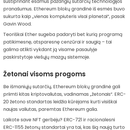
sustiprinant esamus pažangių sutarčių technologijos
pranašumus. Ethereum blokų grandinė iš esmės buvo
sukurta kaip „vienas kompiuteris visai planetai“, pasak
Gavin Wood.
Teoriškai Ether sugeba padaryti bet kurią programą
patikimesnę, atsparesnę cenzūrai ir saugią – tai
galima atlikti vykdant ją visame pasaulyje
paskirstytoje viešųjų mazgų sistemoje.
Žetonai visoms progoms
Be išmaniųjų sutarčių, Ethereum blokų grandinė gali
priimti kitas kriptovaliutas, vadinamas „žetonais“. ERC-
20 žetono standartas leidžia kūrėjams kurti visiškai
naujas valiutas, paremtas Ethereum galia.
Laikote save NFT gerbėju? ERC-721 ir racionalesni
ERC-1155 žetonų standartai yra tai, kas šią naują turto