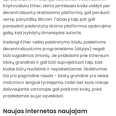
Kriptovaliuta Ether, skirta pirmiausia kodui valdyti per
decentralizuotą skaičiavimo platformą, gali perduoti
vertę, pavyzdžiui, Bitcoin. Tačiau ji taip pat gali
panaudoti paskirstytą atviros platformos apdorojimo
galią, kad įvykdytų išmaniąsias sutartis.
Kadangi Ether veikia paskirstymo būdu, paleistoms
decentralizuotoms programėlėms (dApps) negali
būti sugadintos žmonių. Jie pridedami prie Ethereum
blokų grandinės ir gali būti suprojektuoti taip, kad
kodas būtų nuolatinis ir nepakeičiamas. Skaidrumas
čia yra pagrindinė nauda – blokų grandinė yra viešai
matoma ir lengvai tyrinėjama, todėl bet kuris rinkoje
dalyvaujantis vartotojas gali patikrinti kodą, prieš
pradėdamas su juo sąveikauti.
Naujas internetas naujajam