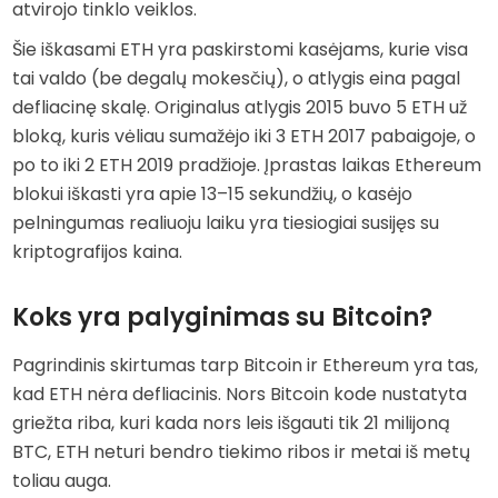
atvirojo tinklo veiklos.
Šie iškasami ETH yra paskirstomi kasėjams, kurie visa
tai valdo (be degalų mokesčių), o atlygis eina pagal
defliacinę skalę. Originalus atlygis 2015 buvo 5 ETH už
bloką, kuris vėliau sumažėjo iki 3 ETH 2017 pabaigoje, o
po to iki 2 ETH 2019 pradžioje. Įprastas laikas Ethereum
blokui iškasti yra apie 13–15 sekundžių, o kasėjo
pelningumas realiuoju laiku yra tiesiogiai susijęs su
kriptografijos kaina.
Koks yra palyginimas su Bitcoin?
Pagrindinis skirtumas tarp Bitcoin ir Ethereum yra tas,
kad ETH nėra defliacinis. Nors Bitcoin kode nustatyta
griežta riba, kuri kada nors leis išgauti tik 21 milijoną
BTC, ETH neturi bendro tiekimo ribos ir metai iš metų
toliau auga.