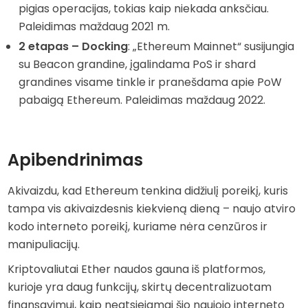
pigias operacijas, tokias kaip niekada anksčiau.
Paleidimas maždaug 2021 m.
2 etapas – Docking
: „Ethereum Mainnet“ susijungia
su Beacon grandine, įgalindama PoS ir shard
grandines visame tinkle ir pranešdama apie PoW
pabaigą Ethereum. Paleidimas maždaug 2022.
Apibendrinimas
Akivaizdu, kad Ethereum tenkina didžiulį poreikį, kuris
tampa vis akivaizdesnis kiekvieną dieną – naujo atviro
kodo interneto poreikį, kuriame nėra cenzūros ir
manipuliacijų.
Kriptovaliutai Ether naudos gauna iš platformos,
kurioje yra daug funkcijų, skirtų decentralizuotam
finansavimui, kaip neatsiejamai šio naujojo interneto