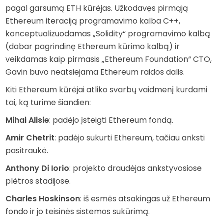
pagal garsumą ETH kūrėjas. Užkodavęs pirmąją
Ethereum iteraciją programavimo kalba C++,
konceptualizuodamas „Solidity“ programavimo kalbą
(dabar pagrindinę Ethereum kūrimo kalbą) ir
veikdamas kaip pirmasis „Ethereum Foundation“ CTO,
Gavin buvo neatsiejama Ethereum raidos dalis.
Kiti Ethereum kūrėjai atliko svarbų vaidmenį kurdami
tai, ką turime šiandien:
Mihai Alisie
: padėjo įsteigti Ethereum fondą.
Amir Chetrit
: padėjo sukurti Ethereum, tačiau anksti
pasitraukė.
Anthony Di Iorio
: projekto draudėjas ankstyvosiose
plėtros stadijose.
Charles Hoskinson
: iš esmės atsakingas už Ethereum
fondo ir jo teisinės sistemos sukūrimą.