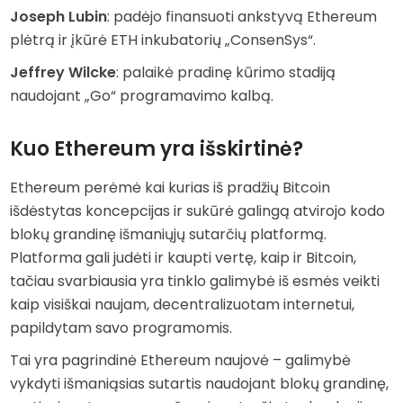
Joseph Lubin
: padėjo finansuoti ankstyvą Ethereum
plėtrą ir įkūrė ETH inkubatorių „ConsenSys“.
Jeffrey Wilcke
: palaikė pradinę kūrimo stadiją
naudojant „Go“ programavimo kalbą.
Kuo Ethereum yra išskirtinė?
Ethereum perėmė kai kurias iš pradžių Bitcoin
išdėstytas koncepcijas ir sukūrė galingą atvirojo kodo
blokų grandinę išmaniųjų sutarčių platformą.
Platforma gali judėti ir kaupti vertę, kaip ir Bitcoin,
tačiau svarbiausia yra tinklo galimybė iš esmės veikti
kaip visiškai naujam, decentralizuotam internetui,
papildytam savo programomis.
Tai yra pagrindinė Ethereum naujovė – galimybė
vykdyti išmaniąsias sutartis naudojant blokų grandinę,