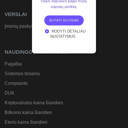
visais slapukais pagal mūsų
slapukų politiką.
VERSLAI
SUTIKTI SU VISAIS
Įmonių paskyros
RODYTI DETALIAU
NUSTATYMUS
BŪTINIEJI
NAUDINGOS NUORODOS
VEIKIMĄ
GERINANTYS
Pagalba
TIKSLINIAI
Sistemos būsena
FUNKCINIAI
Complaints
DUK
Kriptovaliutos kaina šiandien
Bitkoino kaina šiandien
Eterio kaina šiandien