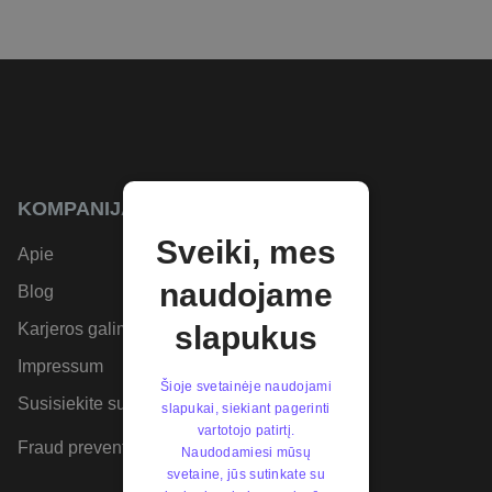
KOMPANIJA
Sveiki, mes
Apie
naudojame
Blog
Karjeros galimybės
slapukus
Impressum
Šioje svetainėje naudojami
Susisiekite su mumis
slapukai, siekiant pagerinti
vartotojo patirtį.
Fraud prevention
Naudodamiesi mūsų
svetaine, jūs sutinkate su