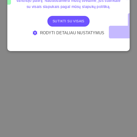
vartotojo patirtį. Naudodamiesi mūsų svetaine, jūs sutinkate
su visais slapukais pagal mūsų slapukų politiką.
SUTIKTI SU VISAIS
RODYTI DETALIAU NUSTATYMUS
BŪTINIEJI
VEIKIMĄ GERINANTYS
TIKSLINIAI
FUNKCINIAI