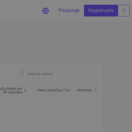
Prisijungti
Registruotis
s
atnaujinimai realiuoju
alimybes
krinančios optimalų
yčių kiekis per
Kainų pokyčiai (7 d.)
Veiksmas
24 valandas