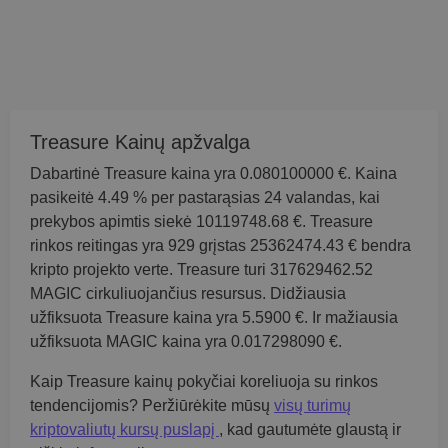
Treasure Kainų apžvalga
Dabartinė Treasure kaina yra 0.080100000 €. Kaina
pasikeitė 4.49 % per pastarąsias 24 valandas, kai
prekybos apimtis siekė 10119748.68 €. Treasure
rinkos reitingas yra 929 grįstas 25362474.43 € bendra
kripto projekto verte. Treasure turi 317629462.52
MAGIC cirkuliuojančius resursus. Didžiausia
užfiksuota Treasure kaina yra 5.5900 €. Ir mažiausia
užfiksuota MAGIC kaina yra 0.017298090 €.
Kaip Treasure kainų pokyčiai koreliuoja su rinkos
tendencijomis? Peržiūrėkite mūsų
visų turimų
kriptovaliutų kursų puslapį
, kad gautumėte glaustą ir