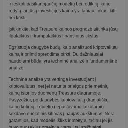
ir ieškoti pasikartojančių modelių bei rodiklių, kurie
rodytų, ar jūsų investicijos kaina yra labiau linkusi kilti
nei kristi.
Įsitikinkite, kad Treasure kainos prognozė atitinka jūsų
ilgalaikius ir trumpalaikius finansinius tikslus.
Egzistuoja daugybė būdų, kaip analizuoti kriptovaliutų
kainą ir priimti sprendimą pirkti. Du dažniausiai
naudojami būdai yra techninė analizė ir fundamentinė
analizė.
Techninė analizė yra vertinga investuojant į
kriptovaliutas, net jei neturite prieigos prie metinių
kainų istorijos duomenų Treasure diagramoje.
Pavyzdžiui, po daugybės kriptovaliutų dramatiškų
kainų kritimų ir didelio nepastovumo laikotarpių
sekdavo nuolatinis kilimas į naujas aukštumas. Nėra
garantijos, kad modelis išliks ir ateityje, tačiau jei jis
buvo nuoseklus praeityje, verta į tai atsižvelgti.