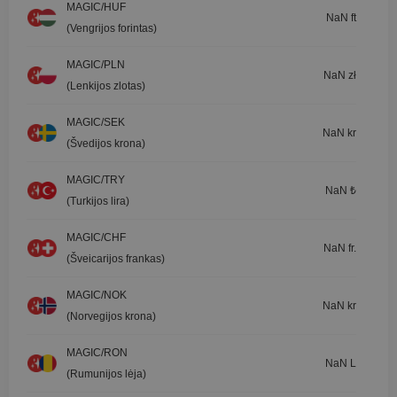
MAGIC/HUF
NaN ft
(Vengrijos forintas)
MAGIC/PLN
NaN zł
(Lenkijos zlotas)
MAGIC/SEK
NaN kr
(Švedijos krona)
MAGIC/TRY
NaN ₺
(Turkijos lira)
MAGIC/CHF
NaN fr.
(Šveicarijos frankas)
MAGIC/NOK
NaN kr
(Norvegijos krona)
MAGIC/RON
NaN L
(Rumunijos lėja)