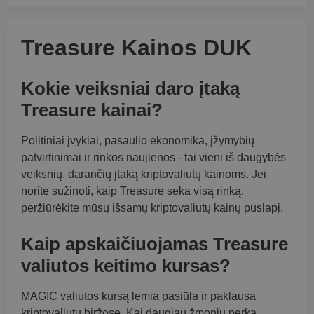
Treasure Kainos DUK
Kokie veiksniai daro įtaką
Treasure kainai?
Politiniai įvykiai, pasaulio ekonomika, įžymybių
patvirtinimai ir rinkos naujienos - tai vieni iš daugybės
veiksnių, darančių įtaką kriptovaliutų kainoms. Jei
norite sužinoti, kaip Treasure seka visą rinką,
peržiūrėkite mūsų išsamų kriptovaliutų kainų puslapį.
Kaip apskaičiuojamas Treasure
valiutos keitimo kursas?
MAGIC valiutos kursą lemia pasiūla ir paklausa
kriptovaliutų biržose. Kai daugiau žmonių perka