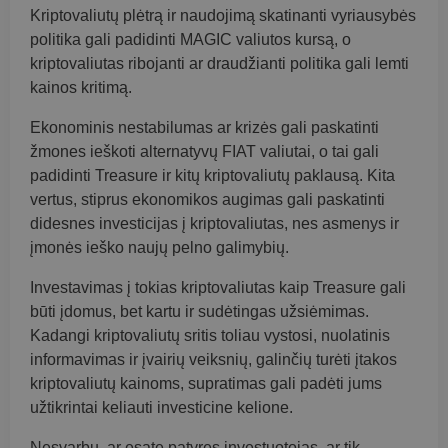
Kriptovaliutų plėtrą ir naudojimą skatinanti vyriausybės
politika gali padidinti MAGIC valiutos kursą, o
kriptovaliutas ribojanti ar draudžianti politika gali lemti
kainos kritimą.
Ekonominis nestabilumas ar krizės gali paskatinti
žmones ieškoti alternatyvų FIAT valiutai, o tai gali
padidinti Treasure ir kitų kriptovaliutų paklausą. Kita
vertus, stiprus ekonomikos augimas gali paskatinti
didesnes investicijas į kriptovaliutas, nes asmenys ir
įmonės ieško naujų pelno galimybių.
Investavimas į tokias kriptovaliutas kaip Treasure gali
būti įdomus, bet kartu ir sudėtingas užsiėmimas.
Kadangi kriptovaliutų sritis toliau vystosi, nuolatinis
informavimas ir įvairių veiksnių, galinčių turėti įtakos
kriptovaliutų kainoms, supratimas gali padėti jums
užtikrintai keliauti investicine kelione.
Nesvarbu, ar esate patyręs investuotojas, ar tik