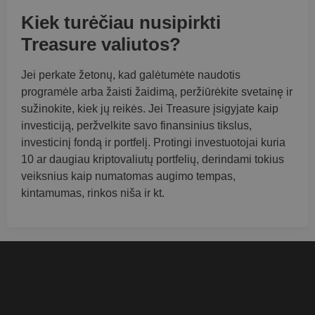
Kiek turėčiau nusipirkti
Treasure valiutos?
Jei perkate žetonų, kad galėtumėte naudotis
programėle arba žaisti žaidimą, peržiūrėkite svetainę ir
sužinokite, kiek jų reikės. Jei Treasure įsigyjate kaip
investiciją, peržvelkite savo finansinius tikslus,
investicinį fondą ir portfelį. Protingi investuotojai kuria
10 ar daugiau kriptovaliutų portfelių, derindami tokius
veiksnius kaip numatomas augimo tempas,
kintamumas, rinkos niša ir kt.