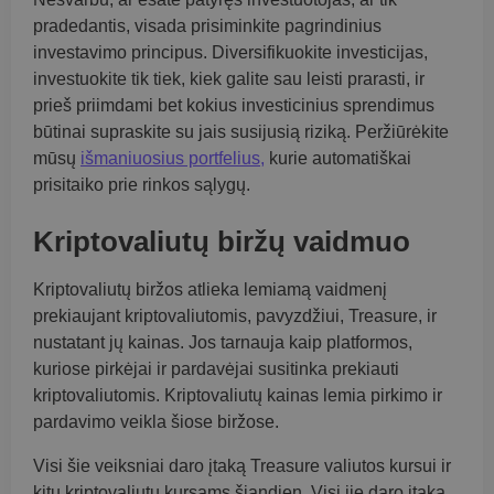
pradedantis, visada prisiminkite pagrindinius
investavimo principus. Diversifikuokite investicijas,
investuokite tik tiek, kiek galite sau leisti prarasti, ir
prieš priimdami bet kokius investicinius sprendimus
būtinai supraskite su jais susijusią riziką. Peržiūrėkite
mūsų
išmaniuosius portfelius,
kurie automatiškai
prisitaiko prie rinkos sąlygų.
Kriptovaliutų biržų vaidmuo
Kriptovaliutų biržos atlieka lemiamą vaidmenį
prekiaujant kriptovaliutomis, pavyzdžiui, Treasure, ir
nustatant jų kainas. Jos tarnauja kaip platformos,
kuriose pirkėjai ir pardavėjai susitinka prekiauti
kriptovaliutomis. Kriptovaliutų kainas lemia pirkimo ir
pardavimo veikla šiose biržose.
Visi šie veiksniai daro įtaką Treasure valiutos kursui ir
kitų kriptovaliutų kursams šiandien. Visi jie daro įtaką