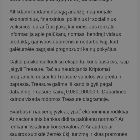
Atlikdami fundamentaliąją analizę, nagrinėjate
ekonominius, finansinius, politinius ir socialinius
veiksnius, darančius įtaką kainoms. Jūs renkate
informaciją apie palūkanų normas, bendrąjį vidaus
produktą, gamybos duomenis ir nedarbo lygį, kad
galėtumėte pagrįstai prognozuoti kainų pokyčius.
Galite pasikonsultuoti su ekspertu, kuris pasakys, kaip
įsigyti Treasure. Tačiau naudojantis Kriptomat
programėle nusipirkti Treasure valiutos yra greita ir
paprasta. Treasure galima iš karto įsigyti pagal
dabartinę Treasure kainą 0.080100000 €. Dabartinės
kainos visada rodomos Treasure diagramoje.
Svarbūs ir naujienų įvykiai, ypač ekonominiai rodikliai.
Ar nacionalinis bankas didina palūkanų normas? Ar
renkami fiskaliniai konservatoriai? Ar audros ar
sausros sutrikdė žemės ūkį, turizmą ir kitas pramonės