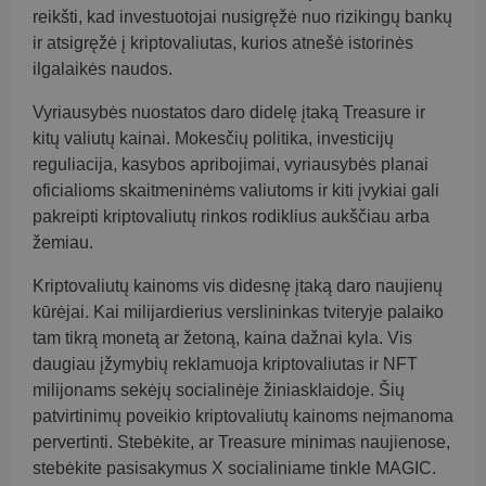
reikšti, kad investuotojai nusigręžė nuo rizikingų bankų
ir atsigręžė į kriptovaliutas, kurios atnešė istorinės
ilgalaikės naudos.
Vyriausybės nuostatos daro didelę įtaką Treasure ir
kitų valiutų kainai. Mokesčių politika, investicijų
reguliacija, kasybos apribojimai, vyriausybės planai
oficialioms skaitmeninėms valiutoms ir kiti įvykiai gali
pakreipti kriptovaliutų rinkos rodiklius aukščiau arba
žemiau.
Kriptovaliutų kainoms vis didesnę įtaką daro naujienų
kūrėjai. Kai milijardierius verslininkas tviteryje palaiko
tam tikrą monetą ar žetoną, kaina dažnai kyla. Vis
daugiau įžymybių reklamuoja kriptovaliutas ir NFT
milijonams sekėjų socialinėje žiniasklaidoje. Šių
patvirtinimų poveikio kriptovaliutų kainoms neįmanoma
pervertinti. Stebėkite, ar Treasure minimas naujienose,
stebėkite pasisakymus X socialiniame tinkle MAGIC.