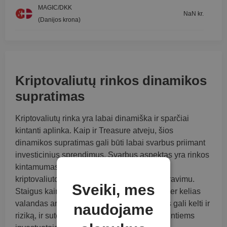
MAGIC/DKK
NaN kr.
(Danijos krona)
Kriptovaliutų rinkos dinamikos
supratimas
Kriptovaliutų rinka yra labai dinamiška ir sparčiai
kintanti aplinka. Kaip ir Treasure atveju, šios
dinamikos supratimas gali būti labai svarbus priimant
investicinius sprendimus. Svarbus aspektas yra rinkos
kintamumas. Praeityje Treasure ir panašios
kriptovaliutos pasižymėjo dideliu kainų svyravimu.
Sveiki, mes
Staigus kainų kilimas ir kritimas gali įvykti per kelias
valandas ar net minutes. Šis nepastovumas gali kelti ir
naudojame
riziką, ir suteikti galimybių MAGIC besidomintiems