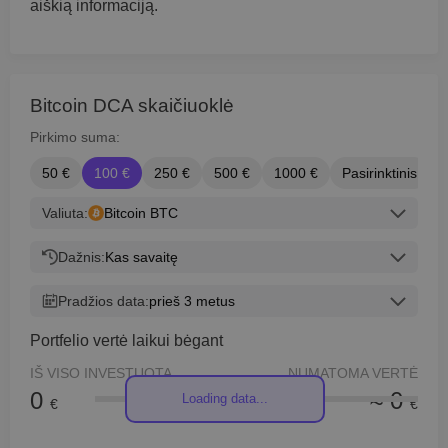
aiškią informaciją.
Bitcoin DCA skaičiuoklė
Pirkimo suma:
50 €
100 €
250 €
500 €
1000 €
Pasirinktinis
Valiuta:
Bitcoin BTC
Dažnis:
Kas savaitę
Pradžios data:
prieš 3 metus
Portfelio vertė laikui bėgant
IŠ VISO INVESTUOTA
NUMATOMA VERTĖ
0
≈ 0
Loading data...
€
€