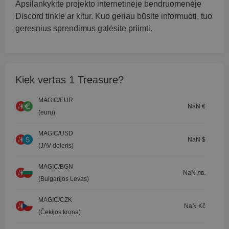
Apsilankykite projekto internetinėje bendruomenėje
Discord tinkle ar kitur. Kuo geriau būsite informuoti, tuo
geresnius sprendimus galėsite priimti.
Kiek vertas 1 Treasure?
MAGIC/EUR
NaN €
(eurų)
MAGIC/USD
NaN $
(JAV doleris)
MAGIC/BGN
NaN лв.
(Bulgarijos Levas)
MAGIC/CZK
NaN Kč
(Čekijos krona)