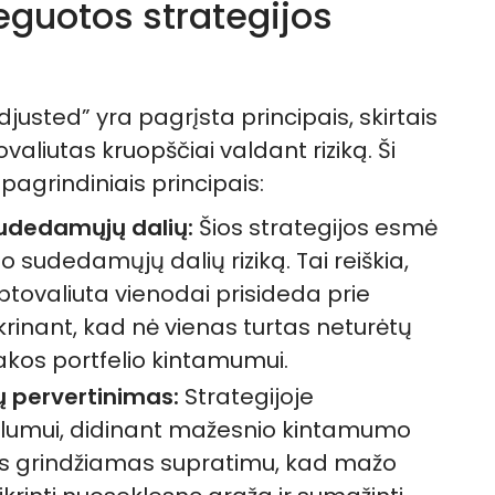
eguotos strategijos
justed” yra pagrįsta principais, skirtais
tovaliutas kruopščiai valdant riziką. Ši
pagrindiniais principais:
sudedamųjų dalių:
Šios strategijos esmė
io sudedamųjų dalių riziką. Tai reiškia,
iptovaliuta vienodai prisideda prie
tikrinant, kad nė vienas turtas neturėtų
akos portfelio kintamumui.
pervertinimas:
Strategijoje
ilumui, didinant mažesnio kintamumo
as grindžiamas supratimu, kad mažo