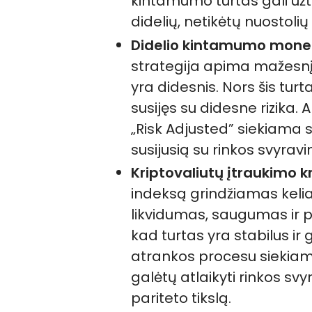
kintamumo turtas gali užti
didelių, netikėtų nuostoli
Didelio kintamumo mone
strategija apima mažesn
yra didesnis. Nors šis turta
susijęs su didesne rizika. A
„Risk Adjusted” siekiama 
susijusią su rinkos svyravi
Kriptovaliutų įtraukimo kri
indeksą grindžiamas keliais
likvidumas, saugumas ir pa
kad turtas yra stabilus ir g
atrankos procesu siekiama 
galėtų atlaikyti rinkos svyr
pariteto tikslą.