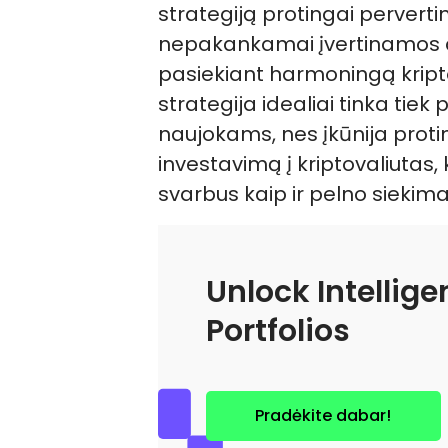
strategiją protingai perve
nepakankamai įvertinamos 
pasiekiant harmoningą kriptov
strategija idealiai tinka tie
naujokams, nes įkūnija protin
investavimą į kriptovaliutas,
svarbus kaip ir pelno siekima
Unlock Intellige
Portfolios
Pradėkite dabar!