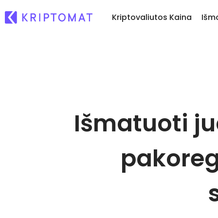
Kriptovaliutos Kaina
Išm
Ką
Pirkti ir parduoti kr
Visos kainos
Nau
Pirkite ir rinkitės iš dau
Daugiau nei 300 kriptovaliutų
pl
kriptovaliutų
Ka
Pelningiausi ir nuostolingiausi
Keitimasis kriptoval
...
Išmatuoti ju
Ieškokite investavimo galimybių
Daugiau nei 1000 porų 
Išmanieji portfeliai
Protingas būdas investu
kriptovaliutas
pakoreg
Kriptomat piniginė
Saugi ir paprasta kripto
piniginė
Investicijų tyrinėtoj
Rask savo kripto strateg