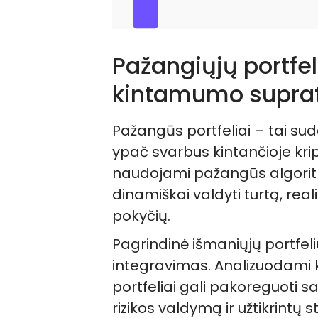
Pažangiųjų portfel
kintamumo supra
Pažangūs portfeliai – tai sudė
ypač svarbus kintančioje kript
naudojami pažangūs algoritm
dinamiškai valdyti turtą, reali
pokyčių.
Pagrindinė išmaniųjų portfel
integravimas. Analizuodami k
portfeliai gali pakoreguoti s
rizikos valdymą ir užtikrintų 