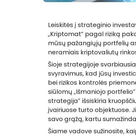
Leiskitės į strateginio invest
„Kriptomat” pagal riziką pako
mūsų pažangiųjų portfelių as
neramiais kriptovaliutų rink
Šioje strategijoje svarbiausia
svyravimus, kad jūsų investic
bei rizikos kontrolės priemonė
siūlomų „Išmaniojo portfelio”
strategija” išsiskiria kruopšč
įvairiuose turto objektuose. Ji
savo grąžą, kartu sumažindam
Šiame vadove sužinosite, kai