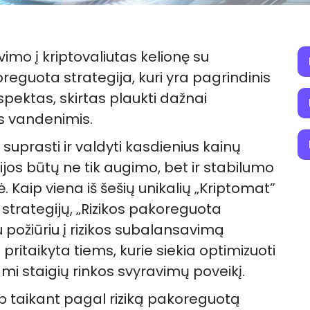
avimo į kriptovaliutas kelionę su
reguota strategija, kuri yra pagrindinis
pektas, skirtas plaukti dažnai
os vandenimis.
 suprasti ir valdyti kasdienius kainų
ijos būtų ne tik augimo, bet ir stabilumo
. Kaip viena iš šešių unikalių „Kriptomat”
 strategijų, „Rizikos pakoreguota
iu požiūriu į rizikos subalansavimą
 pritaikyta tiems, kurie siekia optimizuoti
i staigių rinkos svyravimų poveikį.
p taikant pagal riziką pakoreguotą