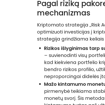
Pagal riziką pakor
mechanizmas
Kriptomato strategija „Risk Ad
optimizuoti investicijas į krip
strategija grindžiama keliais 
Rizikos išlyginimas tarp 
– suvienodinti visų portfel
kad kiekviena portfelio kr
bendro rizikos profilio, už
neproporcingai didelės įt
Mažo kintamumo monetų 
pirmenybė teikiama stab
monetų svorį. Šis metod