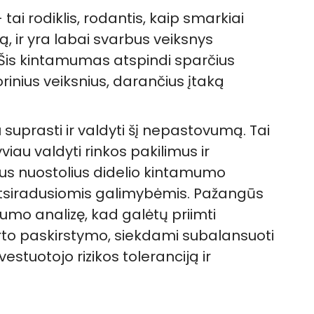
i rodiklis, rodantis, kaip smarkiai
ą, ir yra labai svarbus veiksnys
. Šis kintamumas atspindi sparčius
orinius veiksnius, darančius įtaką
 suprasti ir valdyti šį nepastovumą. Tai
iau valdyti rinkos pakilimus ir
us nuostolius didelio kintamumo
 atsiradusiomis galimybėmis. Pažangūs
umo analizę, kad galėtų priimti
rto paskirstymo, siekdami subalansuoti
investuotojo rizikos toleranciją ir