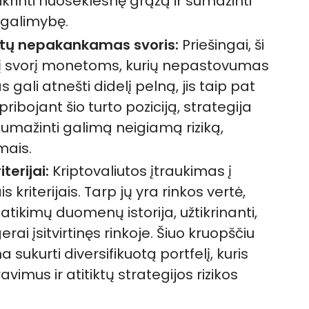
krinti nuoseklesnę grąžą ir sumažinti
ų galimybę.
tų nepakankamas svoris:
Priešingai, ši
į svorį monetoms, kurių nepastovumas
s gali atnešti didelį pelną, jis taip pat
pribojant šio turto poziciją, strategija
sumažinti galimą neigiamą riziką,
mais.
terijai:
Kriptovaliutos įtraukimas į
 kriterijais. Tarp jų yra rinkos vertė,
tikimų duomenų istorija, užtikrinanti,
erai įsitvirtinęs rinkoje. Šiuo kruopščiu
sukurti diversifikuotą portfelį, kuris
avimus ir atitiktų strategijos rizikos