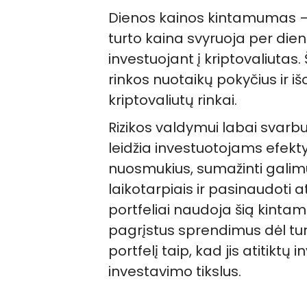
Dienos kainos kintamumas – ta
turto kaina svyruoja per dien
investuojant į kriptovaliutas
rinkos nuotaikų pokyčius ir iš
kriptovaliutų rinkai.
Rizikos valdymui labai svarbu
leidžia investuotojams efektyv
nuosmukius, sumažinti galim
laikotarpiais ir pasinaudoti
portfeliai naudoja šią kintam
pagrįstus sprendimus dėl tu
portfelį taip, kad jis atitiktų 
investavimo tikslus.