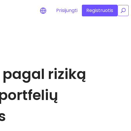
Prisijungti
Registruotis
/
jimai apie kainas
tamų žetonų kainų
jinimai realiuoju laiku
skite išteklius
 pagal riziką
kite investavimo galimybes
felio analizė
ngos įžvalgos, užtikrinančios
alų rezultatą
ortfelių
s