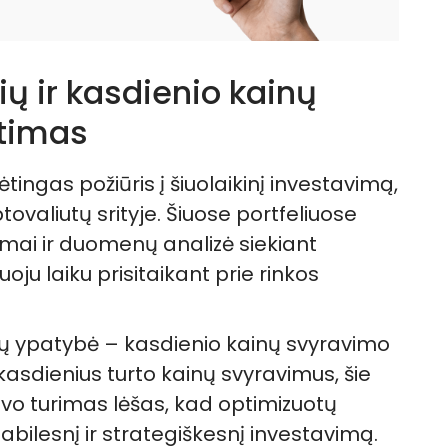
ių ir kasdienio kainų
timas
tingas požiūris į šiuolaikinį investavimą,
ovaliutų srityje. Šiuose portfeliuose
ai ir duomenų analizė siekiant
uoju laiku prisitaikant prie rinkos
ių ypatybė – kasdienio kainų svyravimo
asdienius turto kainų svyravimus, šie
avo turimas lėšas, kad optimizuotų
stabilesnį ir strategiškesnį investavimą.