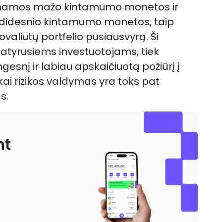
rtinamos mažo kintamumo monetos ir
didesnio kintamumo monetos, taip
aliutų portfelio pusiausvyrą. Ši
k patyrusiems investuotojams, tiek
gesnį ir labiau apskaičiuotą požiūrį į
 kai rizikos valdymas yra toks pat
s.
nt