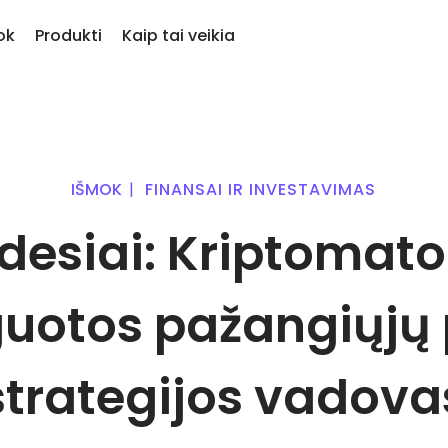
ok
Produkti
Kaip tai veikia
tik pridėta
iptovaliutą
KriptoEarn
Įspė
jai įtraukti žetonai Kriptomat
giau nei 300
Uždirbkite atlygį už savo turimas
Mėgs
atformoje
kriptovaliutas
atnau
IŠMOK
|
FINANSAI IR INVESTAVIMAS
s, jeigu pirkčiau už 100 €…
iutomis
Saugykla
Atra
šiandien jos vertė būtų
desiai: Kriptomato
variantų
Išsaugokite kriptovaliutas ateičiai
Atras
Pasikartojantis pirkimas
Port
oti į
Reguliariai planuojamos
Proti
investicijos (ang.DCA)
optim
uotos pažangiųjų p
valiutų
strategijos vadova
as
iją