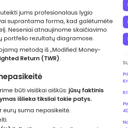
uteikti jums profesionalaus lygio
gvai suprantama forma, kad galėtumėte
felį. Neseniai atnaujinome skaičiavimo
ų portfelio rezultatų diagramose.
dojamą metodą iš „Modified Money-
ghted Return (TWR)
.
SU
Pr
 nepasikeitė
Kr
ime būti visiškai aiškūs:
jūsų faktinis
Kr
dymas išlieka tiksliai tokie patys.
Pi
ir eurų suma nepasikeitė.
40
ti.
Na