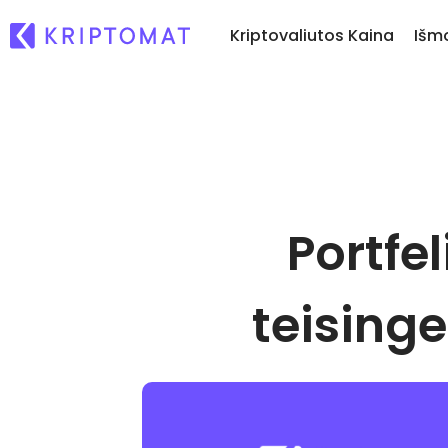
Kriptovaliutos Kaina
Išm
Ką
Pirkti ir parduoti kr
Visos kainos
Nau
Pirkite ir rinkitės iš dau
Daugiau nei 300 kriptovaliutų
pl
kriptovaliutų
Ka
Pelningiausi ir nuostolingiausi
Keitimasis kriptoval
...
Portfe
Ieškokite investavimo galimybių
Daugiau nei 1000 porų 
Išmanieji portfeliai
Protingas būdas investu
kriptovaliutas
teisinge
Kriptomat piniginė
Saugi ir paprasta kripto
piniginė
Investicijų tyrinėtoj
Rask savo kripto strateg