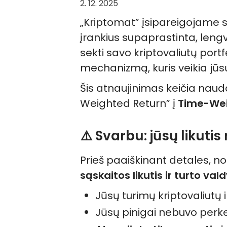
2. 12. 2025
„Kriptomat” įsipareigojame s
įrankius supaprastinta, len
sekti savo kriptovaliutų port
mechanizmą, kuris veikia jūs
Šis atnaujinimas keičia nau
Weighted Return” į
Time-Wei
⚠️ Svarbu: jūsų likutis
Prieš paaiškinant detales, nor
sąskaitos likutis ir turto val
Jūsų turimų kriptovaliutų 
Jūsų pinigai nebuvo perkel