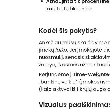
Atnaujinta tik procentinė 
kad būtų tikslesnė.
Kodėl šis pokytis?
Anksčiau mūsų skaičiavimo m
įmokų
laiko
. Jei įmokėjote d
nuosmukį, senasis skaičiavima
žemyn, iš esmės užmaskuodam
Perjungėme į
Time-Weighte
„bankinę veiklą” (įmokos/išmo
(kaip aktyvai iš tikrųjų augo 
Vizualus paaiškinimas