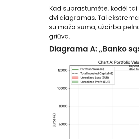
Kad suprastumėte, kodėl tai 
dvi diagramas. Tai ekstrema
su maža suma, uždirba pelną
griūva.
Diagrama A: „Banko sąs