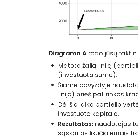
Diagrama A
rodo jūsų faktini
Matote žalią liniją (portfeli
(investuota suma).
Šiame pavyzdyje naudoto
linija) prieš pat rinkos kra
Dėl šio laiko portfelio vert
investuoto kapitalo.
Rezultatas:
naudotojas tur
sąskaitos likučio eurais tik