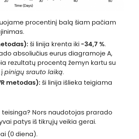
čiuojame procentinį balą šiam pačiam
ujinimas.
metodas):
ši linija krenta iki
-34,7 %
.
do absoliučius eurus diagramoje A,
a rezultatų procentą žemyn kartu su
 į
pinigų srauto laiką
.
TWR metodas):
ši linija išlieka teigiama
a teisinga? Nors naudotojas prarado
vai patys iš tikrųjų veikia gerai.
i (0 diena).