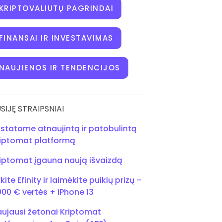
KRIPTOVALIUTŲ PAGRINDAI
FINANSAI IR INVESTAVIMAS
NAUJIENOS IR TENDENCIJOS
SIJĘ STRAIPSNIAI
istatome atnaujintą ir patobulintą
iptomat platformą
iptomat įgauna naują išvaizdą
rkite Efinity ir laimėkite puikių prizų –
00 € vertės + iPhone 13
ujausi žetonai Kriptomat