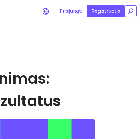
Prisijungti
Registruotis
/
jimai apie kainas
tamų žetonų kainų
jinimai realiuoju laiku
skite išteklius
inimas:
kite investavimo galimybes
felio analizė
ngos įžvalgos, užtikrinančios
alų rezultatą
ezultatus