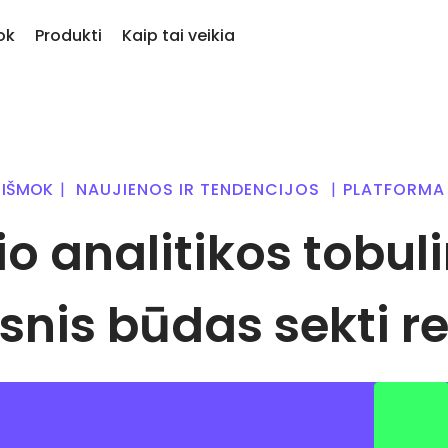
ok
Produkti
Kaip tai veikia
tik pridėta
iptovaliutą
KriptoEarn
Įspė
jai įtraukti žetonai Kriptomat
giau nei 300
Uždirbkite atlygį už savo turimas
Mėgs
atformoje
kriptovaliutas
atnau
IŠMOK
|
NAUJIENOS IR TENDENCIJOS
|
PLATFORMA
s, jeigu pirkčiau už 100 €…
iutomis
Saugykla
Atra
šiandien jos vertė būtų
lio analitikos tobul
variantų
Išsaugokite kriptovaliutas ateičiai
Atras
Pasikartojantis pirkimas
Port
oti į
Reguliariai planuojamos
Proti
investicijos (ang.DCA)
optim
snis būdas sekti r
valiutų
as
iją