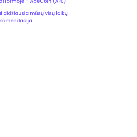
atformoje – ApeCoin (APE)
i didžiausia mūsų visų laikų
ekomendacija