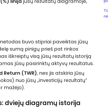
(%) linija
jūsų rezultatų diagramoje,
pl
Ta
r
etodas buvo stipriai paveiktas jūsų
idelę sumą pinigų prieš pat rinkos
s iškreiptų visą jūsų rezultatų istoriją
as jūsų pasirinktų aktyvų rezultatus.
d Return (TWR)
, nes jis atskiria jūsų
kos) nuo jūsų „investicijų rezultatų”
ar mažėjo).
: dviejų diagramų istorija