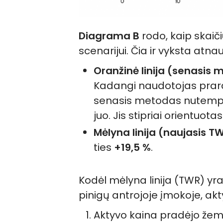
Diagrama B
rodo, kaip skai
scenarijui. Čia ir vyksta atna
Oranžinė linija (senasis 
Kadangi naudotojas prara
senasis metodas nutempi
juo. Jis stipriai orientuotas
Mėlyna linija (naujasis 
ties
+19,5 %
.
Kodėl mėlyna linija (TWR) yr
pinigų antrojoje įmokoje, akty
Aktyvo kaina pradėjo žema