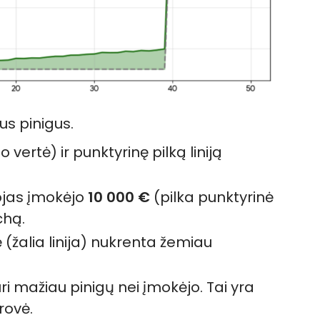
us pinigus.
o vertė) ir punktyrinę pilką liniją
jas įmokėjo
10 000 €
(pilka punktyrinė
chą.
ė (žalia linija) nukrenta žemiau
i mažiau pinigų nei įmokėjo. Tai yra
rovė.