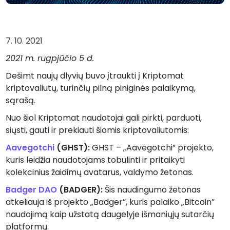
Rask savo kripto strategiją
KriptoEarn
Uždirbkite atlygį už savo turimas kriptovaliutas
7. 10. 2021
2021 m. rugpjūčio 5 d.
Saugykla
Išsaugokite kriptovaliutas ateičiai
Dešimt naujų dlyvių buvo įtraukti į Kriptomat
kriptovaliutų, turinčių pilną piniginės palaikymą,
Pasikartojantis pirkimas
Reguliariai planuojamos investicijos (ang.DCA)
sąrašą.
Nuo šiol Kriptomat naudotojai gali pirkti, parduoti,
Įspėjimai apie kainas
Mėgstamų žetonų kainų atnaujinimai realiuoju laiku
siųsti, gauti ir prekiauti šiomis kriptovaliutomis:
Aavegotchi
(GHST):
GHST – „Aavegotchi” projekto,
Atraskite išteklius
kuris leidžia naudotojams tobulinti ir pritaikyti
Atraskite investavimo galimybes
kolekcinius žaidimų avatarus, valdymo žetonas.
Portfelio analizė
Badger DAO
(BADGER):
Šis naudingumo žetonas
Protingos įžvalgos, užtikrinančios optimalų rezultatą
atkeliauja iš projekto „Badger”, kuris palaiko „Bitcoin”
naudojimą kaip užstatą daugelyje išmaniųjų sutarčių
platformų.