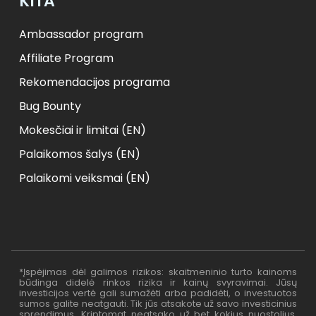
KITA
Ambassador program
Affiliate Program
Rekomendacijos programa
Bug Bounty
Mokesčiai ir limitai (EN)
Palaikomos šalys (EN)
Palaikomi veiksmai (EN)
*Įspėjimas dėl galimos rizikos: skaitmeninio turto kainoms
būdinga didelė rinkos rizika ir kainų svyravimai. Jūsų
investicijos vertė gali sumažėti arba padidėti, o investuotos
sumos galite neatgauti. Tik jūs atsakote už savo investicinius
sprendimus, Kriptomat neatsako už bet kokius nuostolius,