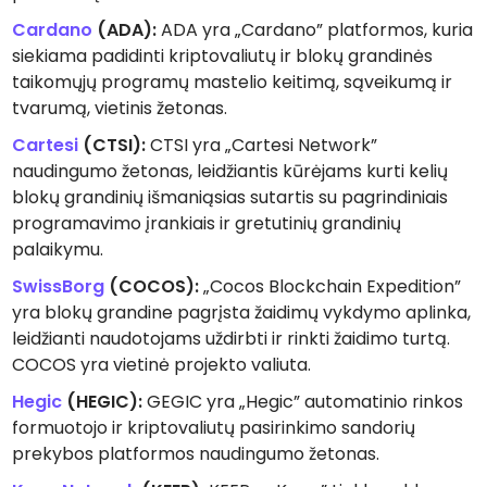
Cardano
(ADA):
ADA yra „Cardano” platformos, kuria
siekiama padidinti kriptovaliutų ir blokų grandinės
taikomųjų programų mastelio keitimą, sąveikumą ir
tvarumą, vietinis žetonas.
Cartesi
(CTSI):
CTSI yra „Cartesi Network”
naudingumo žetonas, leidžiantis kūrėjams kurti kelių
blokų grandinių išmaniąsias sutartis su pagrindiniais
programavimo įrankiais ir gretutinių grandinių
palaikymu.
SwissBorg
(COCOS):
„Cocos Blockchain Expedition”
yra blokų grandine pagrįsta žaidimų vykdymo aplinka,
leidžianti naudotojams uždirbti ir rinkti žaidimo turtą.
COCOS yra vietinė projekto valiuta.
Hegic
(HEGIC):
GEGIC yra „Hegic” automatinio rinkos
formuotojo ir kriptovaliutų pasirinkimo sandorių
prekybos platformos naudingumo žetonas.