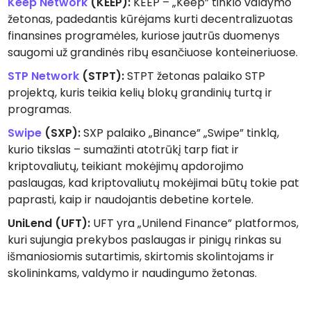
Keep Network
(KEEP):
KEEP – „Keep” tinklo valdymo
žetonas, padedantis kūrėjams kurti decentralizuotas
finansines programėles, kuriose jautrūs duomenys
saugomi už grandinės ribų esančiuose konteineriuose.
STP Network
(STPT):
STPT žetonas palaiko STP
projektą, kuris teikia kelių blokų grandinių turtą ir
programas.
Swipe
(SXP):
SXP palaiko „Binance” „Swipe” tinklą,
kurio tikslas – sumažinti atotrūkį tarp fiat ir
kriptovaliutų, teikiant mokėjimų apdorojimo
paslaugas, kad kriptovaliutų mokėjimai būtų tokie pat
paprasti, kaip ir naudojantis debetine kortele.
UniLend
(UFT):
UFT yra „Unilend Finance” platformos,
kuri sujungia prekybos paslaugas ir pinigų rinkas su
išmaniosiomis sutartimis, skirtomis skolintojams ir
skolininkams, valdymo ir naudingumo žetonas.