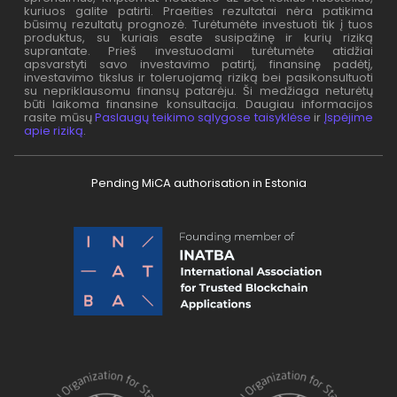
kuriuos galite patirti. Praeities rezultatai nėra patikima
būsimų rezultatų prognozė. Turėtumėte investuoti tik į tuos
produktus, su kuriais esate susipažinę ir kurių riziką
suprantate. Prieš investuodami turėtumėte atidžiai
apsvarstyti savo investavimo patirtį, finansinę padėtį,
investavimo tikslus ir toleruojamą riziką bei pasikonsultuoti
su nepriklausomu finansų patarėju. Ši medžiaga neturėtų
būti laikoma finansine konsultacija. Daugiau informacijos
rasite mūsų
Paslaugų teikimo sąlygose taisyklėse
ir
Įspėjime
apie riziką
.
Pending MiCA authorisation in Estonia