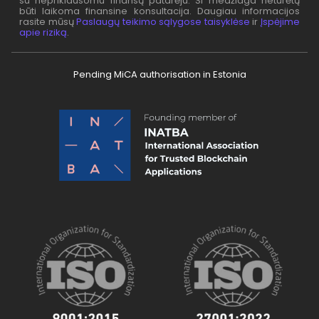
su nepriklausomu finansų patarėju. Ši medžiaga neturėtų
būti laikoma finansine konsultacija. Daugiau informacijos
rasite mūsų
Paslaugų teikimo sąlygose taisyklėse
ir
Įspėjime
apie riziką
.
Pending MiCA authorisation in Estonia