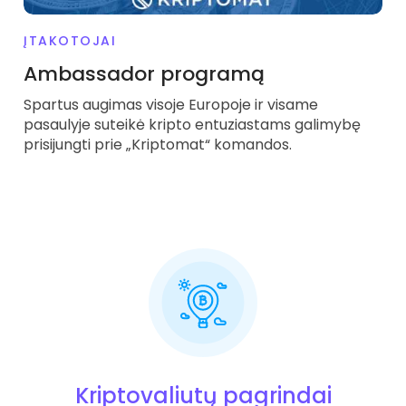
Rask savo kripto strategiją
ĮTAKOTOJAI
KriptoEarn
Uždirbkite atlygį už savo turimas kriptovaliutas
Ambassador programą
Spartus augimas visoje Europoje ir visame
Saugykla
Išsaugokite kriptovaliutas ateičiai
pasaulyje suteikė kripto entuziastams galimybę
prisijungti prie „Kriptomat“ komandos.
Pasikartojantis pirkimas
Reguliariai planuojamos investicijos (ang.DCA)
Įspėjimai apie kainas
Mėgstamų žetonų kainų atnaujinimai realiuoju laiku
Atraskite išteklius
Atraskite investavimo galimybes
Portfelio analizė
Protingos įžvalgos, užtikrinančios optimalų rezultatą
Kriptovaliutų pagrindai