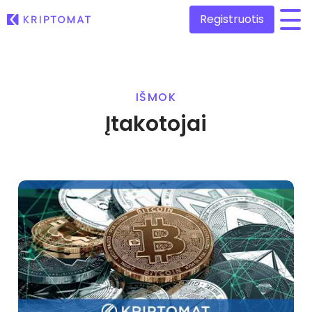
Registruotis
/
Visos kainos
Daugiau nei 300 kriptovaliutų
IŠMOK
Įtakotojai
Pelningiausi ir nuostolingiausi
Ieškokite investavimo galimybių
Pirkti ir parduoti kriptovaliutą
Pirkite ir rinkitės iš daugiau nei 300 kriptovaliutų
Kątik pridėta
Naujai įtraukti žetonai Kriptomat platformoje
Ambassador programą
Keitimasis kriptovaliutomis
Daugiau nei 1000 porų variantų
Kas, jeigu pirkčiau už 100 €…
...šiandien jos vertė būtų
Išmanieji portfeliai
Protingas būdas investuoti į kriptovaliutas
Kriptomat piniginė
Saugi ir paprasta kriptovaliutų piniginė
Investicijų tyrinėtojas