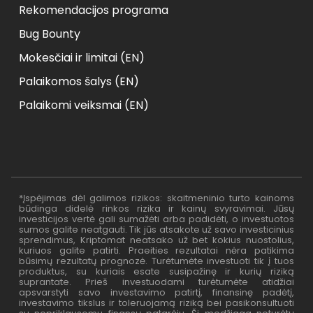
Rekomendacijos programa
Bug Bounty
Mokesčiai ir limitai (EN)
Palaikomos šalys (EN)
Palaikomi veiksmai (EN)
*Įspėjimas dėl galimos rizikos: skaitmeninio turto kainoms
būdinga didelė rinkos rizika ir kainų svyravimai. Jūsų
investicijos vertė gali sumažėti arba padidėti, o investuotos
sumos galite neatgauti. Tik jūs atsakote už savo investicinius
sprendimus, Kriptomat neatsako už bet kokius nuostolius,
kuriuos galite patirti. Praeities rezultatai nėra patikima
būsimų rezultatų prognozė. Turėtumėte investuoti tik į tuos
produktus, su kuriais esate susipažinę ir kurių riziką
suprantate. Prieš investuodami turėtumėte atidžiai
apsvarstyti savo investavimo patirtį, finansinę padėtį,
investavimo tikslus ir toleruojamą riziką bei pasikonsultuoti