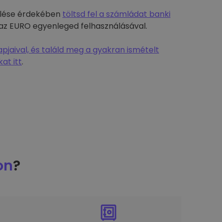
rülése érdekében
töltsd fel a számládat banki
-t az EURO egyenleged felhasználásával.
jaival, és találd meg a gyakran ismételt
at itt
.
on
?