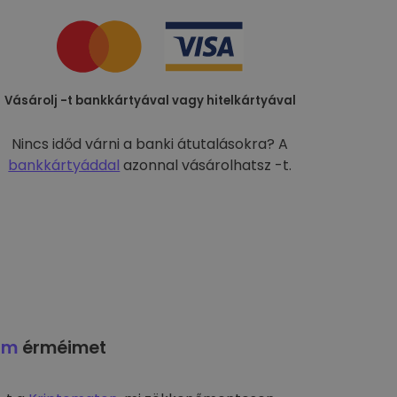
Vásárolj -t bankkártyával vagy hitelkártyával
Nincs időd várni a banki átutalásokra? A
bankkártyáddal
azonnal vásárolhatsz -t.
am
érméimet