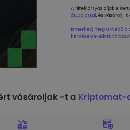
A hitelkártyás díjak elke
átutalással
, és vásárolj 
Ismerkedj meg a Web3 alap
kérdésekre adott válaszok
ért vásároljak -t a
Kriptomat-