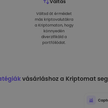
Váltás
Váltsd át érméidet
más kriptovalutákra
a Kriptomaton, hogy
könnyedén
diverzifikáld a
portfóliódat.
atégiák
vásárláshoz a Kriptomat seg