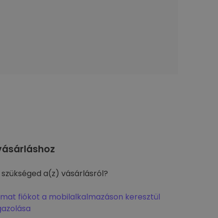
ásárláshoz
 szükséged a(z) vásárlásról?
omat fiókot a mobilalkalmazáson keresztül
gazolása