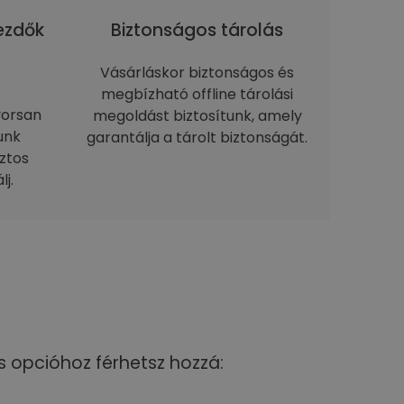
kezdők
Biztonságos tárolás
Vásárláskor biztonságos és
megbízható offline tárolási
yorsan
megoldást biztosítunk, amely
unk
garantálja a tárolt biztonságát.
ztos
j.
s opcióhoz férhetsz hozzá: