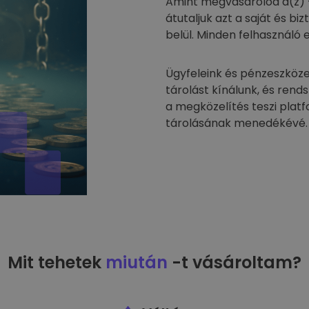
Amint megvásárolod a(z) 
átutaljuk azt a saját és 
belül. Minden felhasználó 
Ügyfeleink és pénzeszköze
tárolást kínálunk, és rend
a megközelítés teszi plat
tárolásának menedékévé.
Mit tehetek
miután
-t vásároltam?