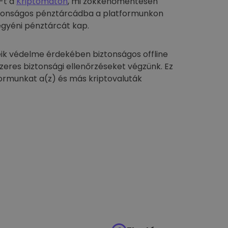
-t a
Kriptomaton
, mi zökkenőmentesen
biztonságos pénztárcádba a platformunkon
egyéni pénztárcát kap.
ik védelme érdekében biztonságos offline
szeres biztonsági ellenőrzéseket végzünk. Ez
formunkat a(z) és más kriptovaluták