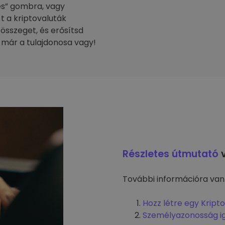
tés” gombra, vagy
-t a kriptovaluták
 összeget, és erősítsd
 már a tulajdonosa vagy!
Részletes útmutató
v
További információra van
Hozz létre egy Kript
Személyazonosság i