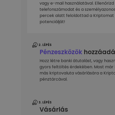
kriptotárca
vagy e-mail használatával. Ellenőrizd
telefonszámodat és a személyazonos
percek alatt feloldottad a Kriptomat 
potenciálját!
2. LÉPÉS
Pénzeszközök
hozzáadá
Hozz létre banki átutalást, vagy hasz
gyors feltöltés érdekében. Most már 
más kriptovaluta vásárlására a Kri
pénztárcával.
3. LÉPÉS
Vásárlás