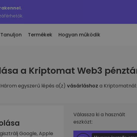
Krakennel.
záférhetők.
Tanuljon
Termékek
Hogyan működik
 eladás
lása a Kriptomat Web3 pénztá
en hozzáadott
KriptoEarn
 300 kriptovaluta
n hozzáadott tokenek a
Kapj jutalmakat a kriptod után
maton
Három egyszerű lépés a(z)
vásárláshoz
a Kriptomatnál:
Trezor
nne akkor, ha 100 €
rosítási
Takaríts meg kriptot a jövődért
ben vásároltam volna…
nnyit érne
Ismétlődő vásárlás
fóliók
Rendszeresen ütemezett
való befektetés
Válassza ki a használt
befektetések (DCA)
zolása
eszközt:
ztárca
gisztrálj Google, Apple
s egyszerű