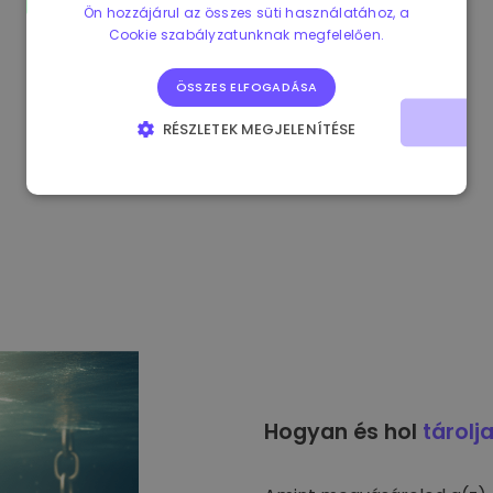
Ön hozzájárul az összes süti használatához, a
Cookie szabályzatunknak megfelelően.
ÖSSZES ELFOGADÁSA
RÉSZLETEK MEGJELENÍTÉSE
ELENGEDHETETLENÜL SZÜKSÉGES
TELJESÍTMÉNY
CÉLZÁS
FUNKCIONALITÁS
Hogyan és hol
tárolj