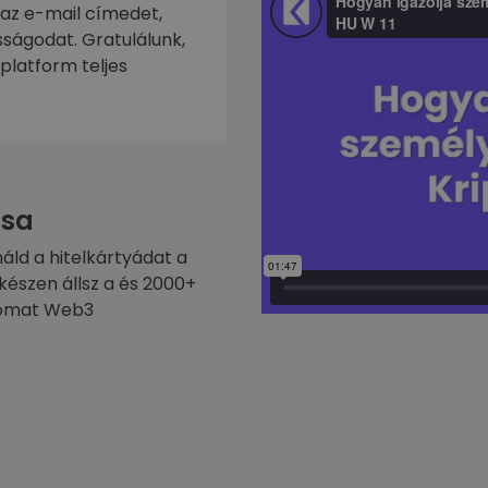
 az e-mail címedet,
ságodat. Gratulálunk,
platform teljes
sa
náld a hitelkártyádat a
készen állsz a és 2000+
ptomat Web3