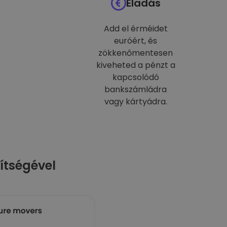
Eladás
Add el érméidet
euróért, és
zökkenőmentesen
kiveheted a pénzt a
kapcsolódó
bankszámládra
vagy kártyádra.
ítségével