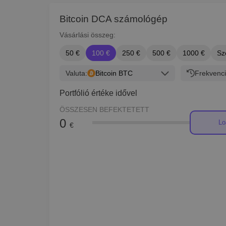
Bitcoin DCA számológép
Vásárlási összeg:
50 €
100 €
250 €
500 €
1000 €
Sz
Valuta:
Bitcoin BTC
Frekvenci
Portfólió értéke idővel
ÖSSZESEN BEFEKTETETT
0
Lo
€