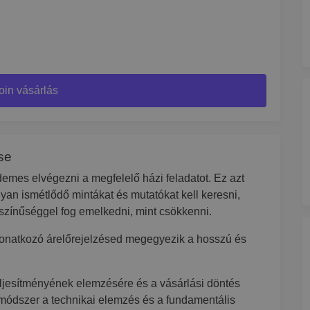
oin vásárlás
se
rdemes elvégezni a megfelelő házi feladatot. Ez azt
olyan ismétlődő mintákat és mutatókat kell keresni,
színűséggel fog emelkedni, mint csökkenni.
vonatkozó árelőrejelzésed megegyezik a hosszú és
eljesítményének elemzésére és a vásárlási döntés
módszer a technikai elemzés és a fundamentális