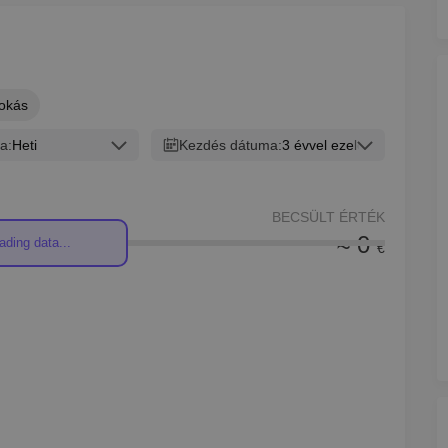
okás
a:
Heti
Kezdés dátuma:
3 évvel ezelőtt
BECSÜLT ÉRTÉK
≈ 0
ading data...
€