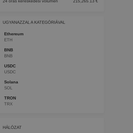
24 órás kereskedési volumen
215,265.13 €
UGYANAZZAL A KATEGÓRIÁVAL
Ethereum
ETH
BNB
BNB
USDC
USDC
Solana
SOL
TRON
TRX
HÁLÓZAT