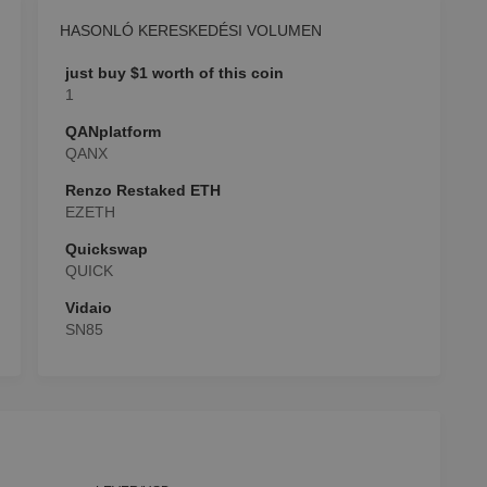
HASONLÓ KERESKEDÉSI VOLUMEN
just buy $1 worth of this coin
1
QANplatform
QANX
Renzo Restaked ETH
EZETH
Quickswap
QUICK
Vidaio
SN85