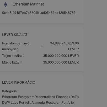
Ethereum Mainnet
0x4b5f49487ea7b3609b1ad05459be420548789f1f
LEVER KÍNÁLAT
Forgalomban levő
34,999,246,619.09
mennyiség
LEVER
Teljes kínálat
35,000,000,000 LEVER
Max ellátás
35,000,000,000 LEVER
LEVER INFORMÁCIÓ
Kategória
Ethereum Ecosystem
Decentralized Finance (DeFi)
DWF Labs Portfolio
Alameda Research Portfolio