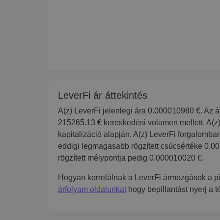
LeverFi ár áttekintés
A(z) LeverFi jelenlegi ára 0.000010980 €. Az á
215265.13 € kereskedési volumen mellett. A(z)
kapitalizáció alapján. A(z) LeverFi forgalomb
eddigi legmagasabb rögzített csúcsértéke 0.0
rögzített mélypontja pedig 0.000010020 €.
Hogyan korrelálnak a LeverFi ármozgások a p
árfolyam oldalunkat
hogy bepillantást nyerj a 