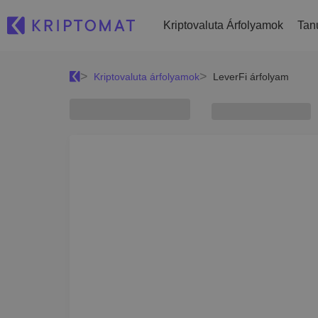
Kriptovaluta Árfolyamok
Tan
Kriptovaluta árfolyamok
LeverFi árfolyam
Kripto vétel és eladás
Összes ár
Frissen hozzá
Vásárolj több mint 300 kriptovaluta 
Több mint 300 kriptovaluta
Újonnan hozzáa
válogatva
Mi lenne akko
Legnagyobb nyertesek és vesztesek
Kripto átváltás
vásároltam v
Találj befektetési lehetőségeket
Több mint 1000 párosítási lehetőség
...ma ennyit érn
Intelligens portfóliók
A kriptovalutákba való befektetés o
Kriptomat pénztárca
Egy biztonságos és egyszerű kriptot