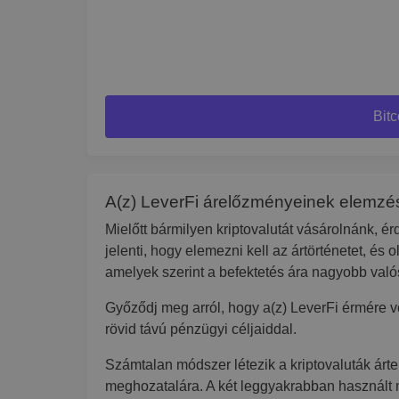
Bitc
A(z) LeverFi árelőzményeinek elemzé
Mielőtt bármilyen kriptovalutát vásárolnánk, é
jelenti, hogy elemezni kell az ártörténetet, és 
amelyek szerint a befektetés ára nagyobb való
Győződj meg arról, hogy a(z) LeverFi érmére 
rövid távú pénzügyi céljaiddal.
Számtalan módszer létezik a kriptovaluták árt
meghozatalára. A két leggyakrabban használt 