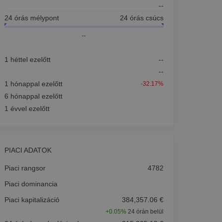
--
24 órás mélypont
24 órás csúcs
--
1 héttel ezelőtt
--
--
1 hónappal ezelőtt
-32.17%
6 hónappal ezelőtt
1 évvel ezelőtt
PIACI ADATOK
Piaci rangsor
4782
Piaci dominancia
Piaci kapitalizáció
384,357.06 €
+
0.05%
24 órán belül