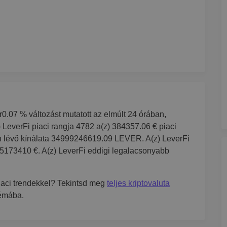
r0.07 % változást mutatott az elmúlt 24 órában,
 LeverFi piaci rangja 4782 a(z) 384357.06 € piaci
an lévő kínálata 34999246619.09 LEVER. A(z) LeverFi
05173410 €. A(z) LeverFi eddigi legalacsonyabb
iaci trendekkel? Tekintsd meg
teljes kriptovaluta
témába.