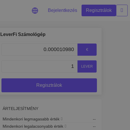
Bejelentkezés
Regisztrálok
LeverFi Számológép
€
d valós idejű árfrissítései
fedezése
LEVER
ktetési lehetőségeket
zés
Regisztrálok
kintés az optimális teljesítmény
ÁRTELJESÍTMÉNY
Mindenkori legmagasabb érték
--
Mindenkori legalacsonyabb érték
--