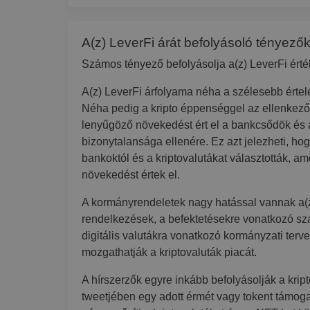
A(z) LeverFi árát befolyásoló tényező
Számos tényező befolyásolja a(z) LeverFi érté
A(z) LeverFi árfolyama néha a szélesebb érte
Néha pedig a kripto éppenséggel az ellenkező
lenyűgöző növekedést ért el a bankcsődök és
bizonytalansága ellenére. Ez azt jelezheti, hog
bankoktól és a kriptovalutákat választották, a
növekedést értek el.
A kormányrendeletek nagy hatással vannak a(z
rendelkezések, a befektetésekre vonatkozó sza
digitális valutákra vonatkozó kormányzati terv
mozgathatják a kriptovaluták piacát.
A hírszerzők egyre inkább befolyásolják a kript
tweetjében egy adott érmét vagy tokent támoga