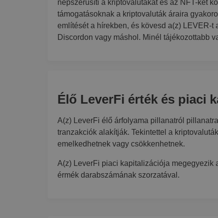
népszerűsíti a kriptovalutákat és az NFT-ket k
támogatásoknak a kriptovaluták áraira gyakorol
említését a hírekben, és kövesd a(z) LEVER-t 
Discordon vagy máshol. Minél tájékozottabb v
Élő LeverFi érték és piaci k
A(z) LeverFi élő árfolyama pillanatról pillanatra
tranzakciók alakítják. Tekintettel a kriptovaluták
emelkedhetnek vagy csökkenhetnek.
A(z) LeverFi piaci kapitalizációja megegyezik
érmék darabszámának szorzatával.