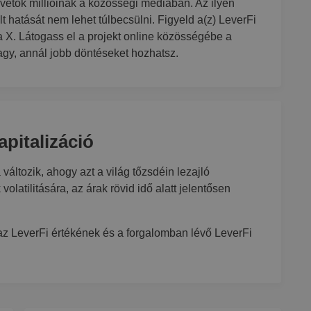
övetők millióinak a közösségi médiában. Az ilyen
t hatását nem lehet túlbecsülni. Figyeld a(z) LeverFi
a X. Látogass el a projekt online közösségébe a
agy, annál jobb döntéseket hozhatsz.
apitalizáció
 változik, ahogy azt a világ tőzsdéin lezajló
 volatilitására, az árak rövid idő alatt jelentősen
 az LeverFi értékének és a forgalomban lévő LeverFi