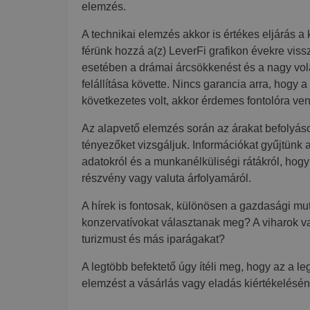
elemzés.
A technikai elemzés akkor is értékes eljárás a
férünk hozzá a(z) LeverFi grafikon évekre viss
esetében a drámai árcsökkenést és a nagy vola
felállítása követte. Nincs garancia arra, hogy
következetes volt, akkor érdemes fontolóra ven
Az alapvető elemzés során az árakat befolyásol
tényezőket vizsgáljuk. Információkat gyűjtünk a
adatokról és a munkanélküliségi rátákról, hog
részvény vagy valuta árfolyamáról.
A hírek is fontosak, különösen a gazdasági mu
konzervatívokat választanak meg? A viharok 
turizmust és más iparágakat?
A legtöbb befektető úgy ítéli meg, hogy az a l
elemzést a vásárlás vagy eladás kiértékelésén