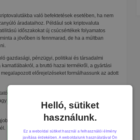
 kriptovalutákba való befektetések esetében, ha nem
zanyúló áradataihoz. Például sok kriptovaluta
tilitású időszakokat új csúcsértékek folyamatos
 a minta a jövőben is fennmarad, de ha a múltban
ni.
ó gazdasági, pénzügyi, politikai és társadalmi
 kamatlábakról, a bruttó hazai termékről, a gyártási
y megalapozott előrejelzéseket formálhassunk az adott
tatók. Emeli a nemzeti bank a kamatlábakat? Fiskális
vagy aszályok megzavarták a mezőgazdaságot, a
Helló, sütiket
használunk.
egjobb, ha egyaránt alkalmaznak technikai- és alapvető
él.
Ez a weboldal sütiket használ a felhasználói élmény
javítása érdekében. A weboldalunk használatával Ön