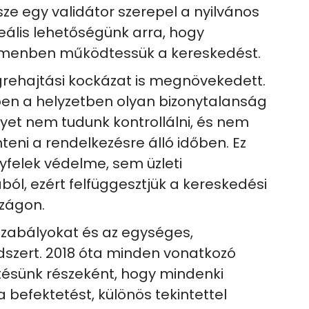
e egy validátor szerepel a nyilvános
reális lehetőségünk arra, hogy
menben működtessük a kereskedést.
grehajtási kockázat is megnövekedett.
ben a helyzetben olyan bizonytalanság
yet nem tudunk kontrollálni, és nem
eni a rendelkezésre álló időben. Ez
felek védelme, sem üzleti
l, ezért felfüggesztjük a kereskedési
zágon.
zabályokat és az egységes,
dszert. 2018 óta minden vonatkozó
tésünk részeként, hogy mindenki
befektetést, különös tekintettel