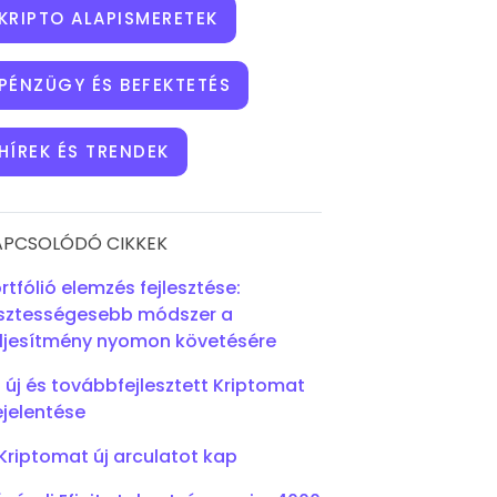
KRIPTO ALAPISMERETEK
PÉNZÜGY ÉS BEFEKTETÉS
HÍREK ÉS TRENDEK
APCSOLÓDÓ CIKKEK
rtfólió elemzés fejlesztése:
sztességesebb módszer a
ljesítmény nyomon követésére
 új és továbbfejlesztett Kriptomat
jelentése
Kriptomat új arculatot kap