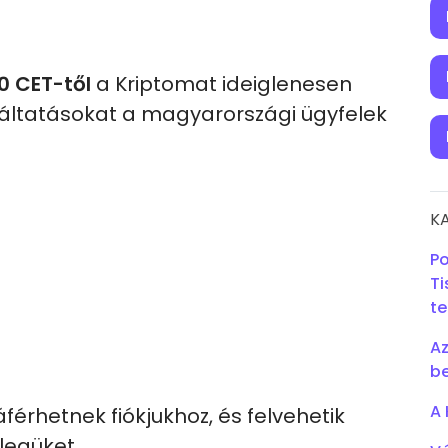
0 CET-től
a Kriptomat ideiglenesen
gáltatásokat a magyarországi ügyfelek
K
Po
Ti
te
Az
be
A 
férhetnek fiókjukhoz, és felvehetik
legüket.