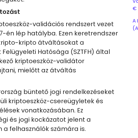
Vá
€ 
ltozást
A 
ptoeszköz-validációs rendszert vezet
(A
-én lép hatályba. Ezen keretrendszer
kripto-kripto átváltásokat a
Felügyeleti Hatósága (SZTFH) által
lkező kriptoeszköz-validátor
tani, mielőtt az átváltás
rszág büntető jogi rendelkezéseket
üli kriptoeszköz-csereügyletek és
aélések vonatkozásában. Ez
 és jogi kockázatot jelent a
n a felhasználók számára is.