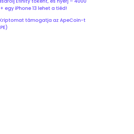
sárolj Efinity tokent, és nyerj – 4000
+ egy iPhone 13 lehet a tiéd!
Kriptomat támogatja az ApeCoin-t
PE)