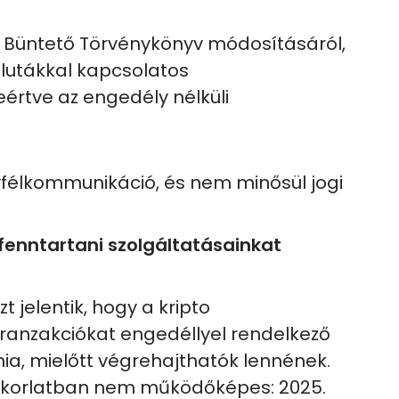
y a Büntető Törvénykönyv módosításáról,
alutákkal kapcsolatos
rtve az engedély nélküli
yfélkommunikáció, és nem minősül jogi
 fenntartani szolgáltatásainkat
 jelentik, hogy a kripto
tranzakciókat engedéllyel rendelkező
nia, mielőtt végrehajthatók lennének.
yakorlatban nem működőképes: 2025.