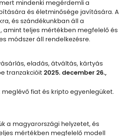
 mert mindenki megérdemli a
ítására és életminősége javítására. A
ra, és szándékunkban áll a
a, amint teljes mértékben megfelelő és
s módszer áll rendelkezésre.
ásárlás, eladás, átváltás, kártyás
be tranzakcióit
2025. december 26.,
k meglévő fiat és kripto egyenlegüket.
ük a magyarországi helyzetet, és
 teljes mértékben megfelelő modell