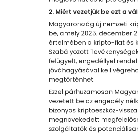
2. Miért vezetjük be ezt a vá
Magyarország új nemzeti kri
be, amely 2025. december 27
értelmében a kripto-fiat és 
Szabályozott Tevékenységek 
felügyelt, engedéllyel rende
jóváhagyásával kell végrehaj
megtörténhet.
Ezzel párhuzamosan Magyaro
vezetett be az engedély nélk
bizonyos kriptoeszköz-vissz
megnövekedett megfelelőségi
szolgáltatók és potenciálisa