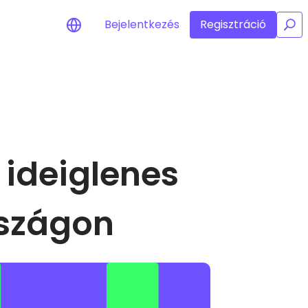
Bejelentkezés
Regisztráció
/
Árriasztások
Kedvenc tokenjeid valós idejű
árfrissítései
Eszközök felfedezése
 ideiglenes
Fedezz fel befektetési lehetőségeket
Portfólióelemzés
Intelligens betekintés az optimális
teljesítmény érdekében
rszágon