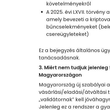
követelményekről
A 2025. évi LXVII. törvén
amely bevezeti a kriptov
bűncselekményeket (beleé
csereügyleteket)
Ez a bejegyzés általános üg
tanácsadásnak.
3. Miért nem tudjuk jelenleg
Magyarországon
Magyarország új szabályai azt
vásárlási/eladási/átváltási 
„validátornak” kell jóváhagy
Jelenleg ez a rendszer a g