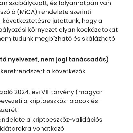
an szabályozott, és folyamatban van
szóló (MiCA) rendelete szerinti
a következtetésre jutottunk, hogy a
bályozási környezet olyan kockázatokat
 nem tudunk megbízható és skálázható
ető nyelvezet, nem jogi tanácsadás)
i keretrendszert a következők
zóló 2024. évi VII. törvény (magyar
bevezeti a kriptoeszköz-piacok és -
szerét
rendelete a kriptoeszköz-validációs
lidátorokra vonatkozó