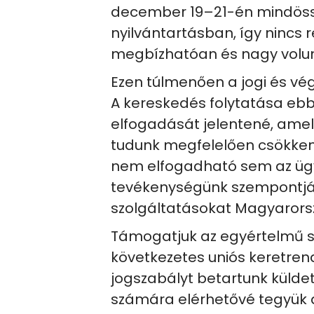
december 19–21-én mindössz
nyilvántartásban, így nincs 
megbízhatóan és nagy volu
Ezen túlmenően a jogi és vé
A kereskedés folytatása eb
elfogadását jelentené, amel
tudunk megfelelően csökkent
nem elfogadható sem az ügy
tevékenységünk szempontjábó
szolgáltatásokat Magyarors
Támogatjuk az egyértelmű s
következetes uniós keretren
jogszabályt betartunk külde
számára elérhetővé tegyük a 