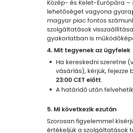
Közép- és Kelet-Európára –
lehetőséget vagyona gyarap
magyar piac fontos számunk
szolgáltatások visszaállítás
gyakorlatban is működőképe
4. Mit tegyenek az ügyfelek
Ha kereskedni szeretne (v
vásárlás), kérjük, fejezze 
23:00 CET előtt
.
A határidő után felveheti
5. Mi következik ezután
Szorosan figyelemmel kísérj
értékeljük a szolgáltatások