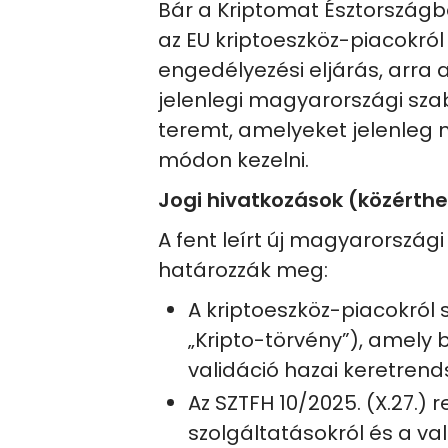
Bár a Kriptomat Észtországb
az EU kriptoeszköz-piacokról 
engedélyezési eljárás, arra 
jelenlegi magyarországi sza
teremt, amelyeket jelenleg
módon kezelni.
Jogi hivatkozások (közérth
A fent leírt új magyarország
határozzák meg:
A kriptoeszköz-piacokról s
„Kripto-törvény”), amely 
validáció hazai keretrend
Az SZTFH 10/2025. (X.27.) 
szolgáltatásokról és a va