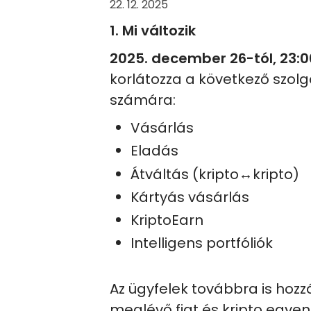
22. 12. 2025
1. Mi változik
2025. december 26-tól, 23:0
korlátozza a következő szol
számára:
Vásárlás
Eladás
Átváltás (kripto↔kripto)
Kártyás vásárlás
KriptoEarn
Intelligens portfóliók
Az ügyfelek továbbra is hozzá
meglévő fiat és kripto egyen