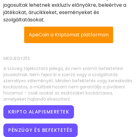
jogosultak lehetnek exkluzív előnyökre, beleértve a
játékokat, árucikkeket, eseményeket és
szolgáltatásokat.
ApeCoin a Kriptomat platformon
MEGJEGYZÉS
A szöveg tájékoztató jellegű, és nem számít befektetési
javaslatnak. Nem fejezi ki a szerző vagy a szolgáltatás
személyes véleményét. Minden befektetés vagy kereskedés
kockázatos, a múltbeli hozam nem garantálja a jövőbeni
hozamot – csak azokat az eszközöket kockáztassa,
amelyeket hajlandó elveszíteni.
KRIPTO ALAPISMERETEK
PÉNZÜGY ÉS BEFEKTETÉS