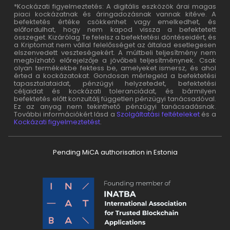
*Kockázati figyelmeztetés: A digitális eszközök árai magas
piaci kockázatnak és áringadozásnak vannak kitéve. A
befektetés értéke csökkenhet vagy emelkedhet, és
előfordulhat, hogy nem kapod vissza a befektetett
összeget. Kizárólag Te felelsz a befektetési döntéseidért, és
a Kriptomat nem vállal felelősséget az általad esetlegesen
elszenvedett veszteségekért. A múltbeli teljesítmény nem
megbízható előrejelzője a jövőbeli teljesítménynek. Csak
olyan termékekbe fektess be, amelyeket ismersz, és ahol
érted a kockázatokat. Gondosan mérlegeld a befektetési
tapasztalataidat, pénzügyi helyzetedet, befektetési
céljaidat és kockázati toleranciádat, és bármilyen
befektetés előtt konzultálj független pénzügyi tanácsadóval.
Ez az anyag nem tekinthető pénzügyi tanácsadásnak.
További információkért lásd a
Szolgáltatási feltételeket
és a
Kockázati figyelmeztetést
.
Pending MiCA authorisation in Estonia