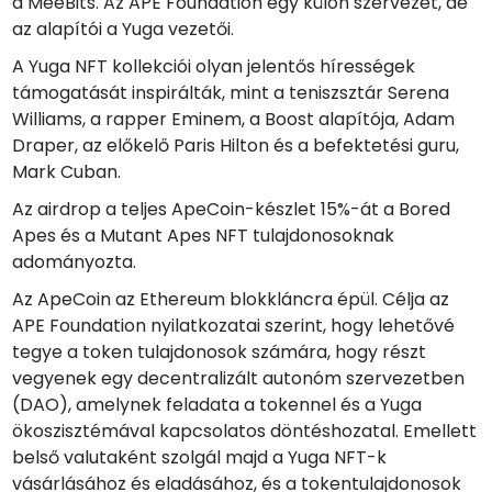
a MeeBits. Az APE Foundation egy külön szervezet, de
az alapítói a Yuga vezetői.
A Yuga NFT kollekciói olyan jelentős hírességek
támogatását inspirálták, mint a teniszsztár Serena
Williams, a rapper Eminem, a Boost alapítója, Adam
Draper, az előkelő Paris Hilton és a befektetési guru,
Mark Cuban.
Az airdrop a teljes ApeCoin-készlet 15%-át a Bored
Apes és a Mutant Apes NFT tulajdonosoknak
adományozta.
Az ApeCoin az Ethereum blokkláncra épül. Célja az
APE Foundation nyilatkozatai szerint, hogy lehetővé
tegye a token tulajdonosok számára, hogy részt
vegyenek egy decentralizált autonóm szervezetben
(DAO), amelynek feladata a tokennel és a Yuga
ökoszisztémával kapcsolatos döntéshozatal. Emellett
belső valutaként szolgál majd a Yuga NFT-k
vásárlásához és eladásához, és a tokentulajdonosok