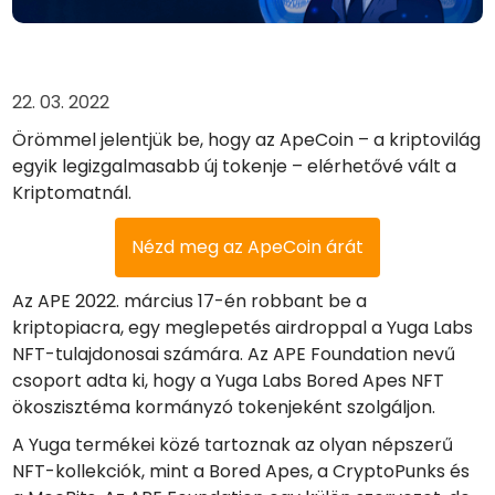
Kapj jutalmakat a kriptod után
Trezor
Takaríts meg kriptot a jövődért
22. 03. 2022
Ismétlődő vásárlás
Örömmel jelentjük be, hogy az ApeCoin – a kriptovilág
Rendszeresen ütemezett befektetések (DCA)
egyik legizgalmasabb új tokenje – elérhetővé vált a
Kriptomatnál.
Árriasztások
Kedvenc tokenjeid valós idejű árfrissítései
Nézd meg az ApeCoin árát
Eszközök felfedezése
Fedezz fel befektetési lehetőségeket
Az APE 2022. március 17-én robbant be a
Portfólióelemzés
kriptopiacra, egy meglepetés airdroppal a Yuga Labs
Intelligens betekintés az optimális teljesítmény érdekében
NFT-tulajdonosai számára. Az APE Foundation nevű
csoport adta ki, hogy a Yuga Labs Bored Apes NFT
ökoszisztéma kormányzó tokenjeként szolgáljon.
A Yuga termékei közé tartoznak az olyan népszerű
NFT-kollekciók, mint a Bored Apes, a CryptoPunks és