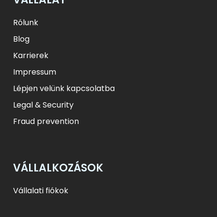
ft
HUF
L
RON
zł
PLN
kr.
DKK
Rólunk
Blog
Karrierek
Impressum
Lépjen velünk kapcsolatba
Legal & Security
Fraud prevention
VÁLLALKOZÁSOK
Vállalati fiókok