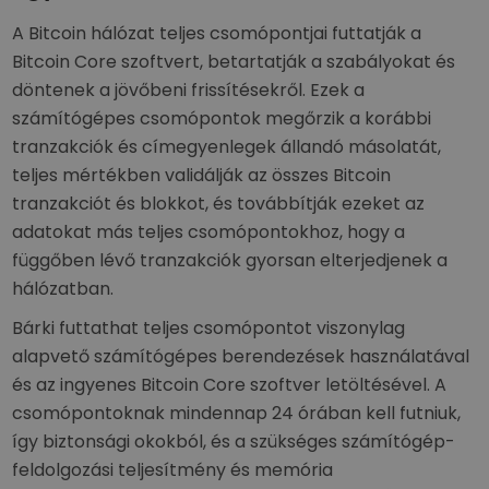
A Bitcoin hálózat teljes csomópontjai futtatják a
Bitcoin Core szoftvert, betartatják a szabályokat és
döntenek a jövőbeni frissítésekről. Ezek a
számítógépes csomópontok megőrzik a korábbi
tranzakciók és címegyenlegek állandó másolatát,
teljes mértékben validálják az összes Bitcoin
tranzakciót és blokkot, és továbbítják ezeket az
adatokat más teljes csomópontokhoz, hogy a
függőben lévő tranzakciók gyorsan elterjedjenek a
hálózatban.
Bárki futtathat teljes csomópontot viszonylag
alapvető számítógépes berendezések használatával
és az ingyenes Bitcoin Core szoftver letöltésével. A
csomópontoknak mindennap 24 órában kell futniuk,
így biztonsági okokból, és a szükséges számítógép-
feldolgozási teljesítmény és memória