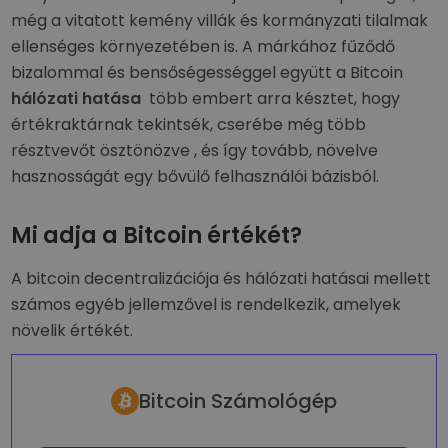
még a vitatott kemény villák és kormányzati tilalmak
ellenséges környezetében is. A márkához fűződő
bizalommal és bensőségességgel együtt a Bitcoin
hálózati hatása
több embert arra késztet, hogy
értékraktárnak tekintsék, cserébe még több
résztvevőt ösztönözve , és így tovább, növelve
hasznosságát egy bővülő felhasználói bázisból.
Mi adja a Bitcoin értékét?
A bitcoin decentralizációja és hálózati hatásai mellett
számos egyéb jellemzővel is rendelkezik, amelyek
növelik értékét.
Bitcoin Számológép