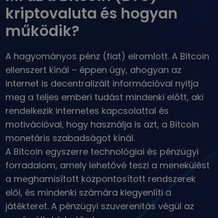
Mi lenne akkor, ha 100 € értékben vásároltam volna…
kriptovaluta és hogyan
...ma ennyit érne
Intelligens portfóliók
működik?
A kriptovalutákba való befektetés okos módja
Kriptomat pénztárca
A hagyományos pénz (fiat) elromlott. A Bitcoin
Egy biztonságos és egyszerű kriptotárca
ellenszert kínál – éppen úgy, ahogyan az
Kriptovaluta bevétel
internet is decentralizált információval nyitja
Kapj jutalmakat a kriptod után
meg a teljes emberi tudást mindenki előtt, aki
Trezor
rendelkezik internetes kapcsolattal és
Takaríts meg kriptot a jövődért
motivációval, hogy használja is azt, a Bitcoin
Ismétlődő vásárlás
monetáris szabadságot kínál.
Rendszeresen ütemezett befektetések (DCA)
A Bitcoin egyszerre technológiai és pénzügyi
forradalom, amely lehetővé teszi a menekülést
Árriasztások
Kedvenc tokenjeid valós idejű árfrissítései
a meghamisított központosított rendszerek
elől, és mindenki számára kiegyenlíti a
Eszközök felfedezése
Fedezz fel befektetési lehetőségeket
játékteret. A pénzügyi szuverenitás végül az