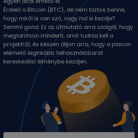
egyén által érhető el.
Portfólióelemzés
Érdekli a Bitcoin (BTC), de nem biztos benne,
Intelligens betekintés az optimális teljesítmény érdekében
hogy miről is van szó, vagy hol is kezdje?
Semmi gond. Ez az útmutató arra szolgál, hogy
megtanítson mindent, amit tudnia kell a
projektről, és készen álljon arra, hogy a piacon
elérhető leginkább felhasználóbarát
kereskedési élménybe kezdjen.