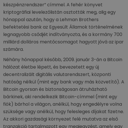
készpénzrendszer” címmel. A fehér könyvet
kriptográfiai levelezőlistán osztották meg, alig egy
hónappal azután, hogy a Lehman Brothers
befektetési bank az Egyesült Államok történelmének
legnagyobb csődjét indítványozta, és a kormány 700
milliárd dolláros mentőcsomagot hagyott jóvá az ipar
számára.
Néhány hónappal később, 2009. január 3-án a Bitcoin
hálózat életbe lépett, és bevezetett egy új
decentralizált digitális valutarendszert, központi
hatóság nélkül (mint egy bank vagy más közvetítő). A
Bitcoin gyorsan és biztonságosan átruházható
bárkinek, aki rendelkezik Bitcoin-címmel (mint egy
fiók) bárhol a világon, anélkül, hogy engedélyre volna
szüksége vagy anélkül, hogy felesleges díjakat fizetne.
Az akkori gazdasági környezet felé mutatva az első
tranzakció tartalmazott egy megjegyzést, amely egy