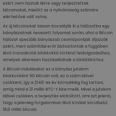
ezért nem hoztak létre vagy terjesztettek
bitcoinokat, mielőtt az a nyilvánosság számára
elérhetővé vált volna.
Az új bitcoinokat lassan bocsátják ki a hálózatba egy
bányászatnak nevezett folyamat során, ahol a Bitcoin
hálózat speciális bányászati csomópontjait díjazzák
azért, mert számítási erőt biztosítottak a függőben
lévő tranzakciók blokkokká történő feldolgozásához,
amelyek sikeresen hozzáadódnak a blokklánchoz.
A Bitcoin indulásakor ez a bányász jutalom
blokkonként 50 bitcoin volt, ez a szám idővel
csökkent, így a 2140-es év környékéig fog tartani,
amíg mind a 21 millió BTC-t kitermelik. Mivel a jutalom
idővel csökken, a terjesztés elöltöltött, ami azt jelenti,
hogy a jelenleg forgalomban lévő kínálat körülbelül
18,6 millió bitcoin.