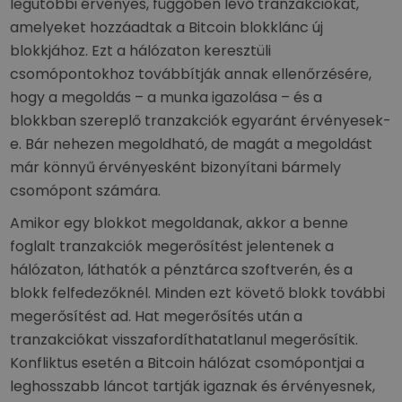
legutóbbi érvényes, függőben lévő tranzakciókat,
amelyeket hozzáadtak a Bitcoin blokklánc új
blokkjához. Ezt a hálózaton keresztüli
csomópontokhoz továbbítják annak ellenőrzésére,
hogy a megoldás – a munka igazolása – és a
blokkban szereplő tranzakciók egyaránt érvényesek-
e. Bár nehezen megoldható, de magát a megoldást
már könnyű érvényesként bizonyítani bármely
csomópont számára.
Amikor egy blokkot megoldanak, akkor a benne
foglalt tranzakciók megerősítést jelentenek a
hálózaton, láthatók a pénztárca szoftverén, és a
blokk felfedezőknél. Minden ezt követő blokk további
megerősítést ad. Hat megerősítés után a
tranzakciókat visszafordíthatatlanul megerősítik.
Konfliktus esetén a Bitcoin hálózat csomópontjai a
leghosszabb láncot tartják igaznak és érvényesnek,