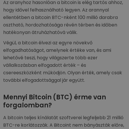
Az aranyhoz hasonlóan a bitcoin is elég tartós ahhoz,
hogy idővel felhasználható legyen. Az arannyal
ellentétben a bitcoin BTC-nként 100 millió darabra
osztható, hordozhatósága révén térben és időben
hatékonyan átruházhatóvá válik.
Végül, a bitcoin élvezi az egyre növekvő
elfogadhatóságot, amelynek értéke van, és ami
lehetővé teszi, hogy világszerte több ezer
vállalkozásban elfogadott érték – és
csereeszközként működjön. Olyan érték, amely csak
további elfogadottsággal jár együtt.
Mennyi Bitcoin (BTC) érme van
forgalomban?
A bitcoin teljes kínálatát szoftverei legfeljebb 21 millió
BTC-re korlátozzák. A Bitcoint nem bányászták előre,