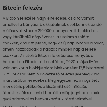
Bitcoin felezés
A Bitcoin felezése, vagy elfelezése, az a folyamat,
amellyel a bányász blokkjutalmak csökkennek az idő
múlásával. Minden 210.000 kibányászott blokk után,
vagy körülbelül négyévente, a jutalom a felére
csökken, ami azt jelenti, hogy az új napi bitcoin kínálat,
amely hozzáadódik a hálózat minden nap a felére
csökken. Az utolsó Bitcoin felezési esemény, és a
harmadik a Bitcoin történetében, 2020. május 11-én
volt, amikor a blokkjutalom blokkonként 12,5 bitcoinról
6,25-re csökkent. A következő felezés jelenleg 2024
márciusában esedékes. Még egyszer, ez a rögzített
monetáris politika és a kiszámítható inflációs
ütemterv éles ellentétben áll a világ jegybankjainak
gyakorlatával és beavatkozásuk történelmével.