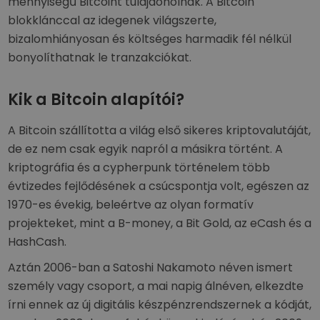
mennyiségű Bitcoint tulajdonolnak. A Bitcoin
blokklánccal az idegenek világszerte,
bizalomhiányosan és költséges harmadik fél nélkül
bonyolíthatnak le tranzakciókat.
Kik a Bitcoin alapítói?
A Bitcoin szállította a világ első sikeres kriptovalutáját,
de ez nem csak egyik napról a másikra történt. A
kriptográfia és a cypherpunk történelem több
évtizedes fejlődésének a csúcspontja volt, egészen az
1970-es évekig, beleértve az olyan formatív
projekteket, mint a B-money, a Bit Gold, az eCash és a
HashCash.
Aztán 2006-ban a Satoshi Nakamoto néven ismert
személy vagy csoport, a mai napig álnéven, elkezdte
írni ennek az új digitális készpénzrendszernek a kódját,