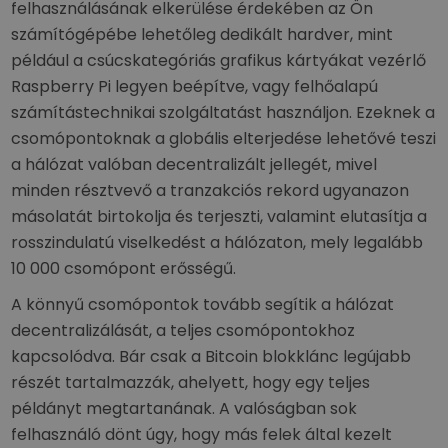
felhasználásának elkerülése érdekében az Ön
számítógépébe lehetőleg dedikált hardver, mint
például a csúcskategóriás grafikus kártyákat vezérlő
Raspberry Pi legyen beépítve, vagy felhőalapú
számítástechnikai szolgáltatást használjon. Ezeknek a
csomópontoknak a globális elterjedése lehetővé teszi
a hálózat valóban decentralizált jellegét, mivel
minden résztvevő a tranzakciós rekord ugyanazon
másolatát birtokolja és terjeszti, valamint elutasítja a
rosszindulatú viselkedést a hálózaton, mely legalább
10 000 csomópont erősségű.
A könnyű csomópontok tovább segítik a hálózat
decentralizálását, a teljes csomópontokhoz
kapcsolódva. Bár csak a Bitcoin blokklánc legújabb
részét tartalmazzák, ahelyett, hogy egy teljes
példányt megtartanának. A valóságban sok
felhasználó dönt úgy, hogy más felek által kezelt