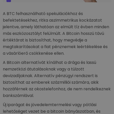
A BTC felhasználható spekulációkhoz és
befektetésekhez, ritka aszimmetrikus kockázatot
jelentve, amely láthatóan az elmúlt tíz évben minden
más eszközosztályt felülmúlt. A Bitcoin hosszú távú
értéktárat is biztosíthat, hogy megvédje a
megtakarításokat a fiat pénznemek leértékelése és
a vásárlóerő csökkenése ellen.
A Bitcoin alternatívát kínálhat a drága és lassú
nemzetközi átutalásoknak vagy a túlzott
devizadíjaknak. Alternatív pénzügyi rendszert is
biztosíthat az emberek százmilliói számára, akik
hozzáférnek az okostelefonhoz, de nem rendelkeznek
bankszámlával.
Új iparágat és jövedelemtermelési vagy pótlási
lehetőséget vezet be a bitcoin bányászatban, és