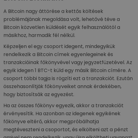
A Bitcoin nagy áttörése a kettős költések
problémájának megoldása volt, lehetővé téve a
Bitcoin közvetlen küldését egyik felhasználótól a
másikhoz, harmadik fél nélkül.
Képzeljen el egy csoport idegent, mindegyikük
rendelkezik a Bitcoin címek egyenlegeinek és
tranzakcióinak főkönyvével vagy jegyzetfüzetével. Az
egyik idegen 1 BTC-t küld egy másik Bitcoin címére. A
csoport többi tagja is rögzíti ezt a tranzakciót. Ezután
összehasonlítják főkönyveiket annak érdekében,
hogy biztosítsák az egyezést.
Ha az összes főkönyv egyezik, akkor a tranzakciót
érvényesítik. Ha azonban az idegenek egyikének
főkönyve eltérő, akkor megpróbálhatja
megtéveszteni a csoportot, és elkölteni azt a pénzt
amivel nem rendelkezik, vagy újra elköltheti ugyanazt