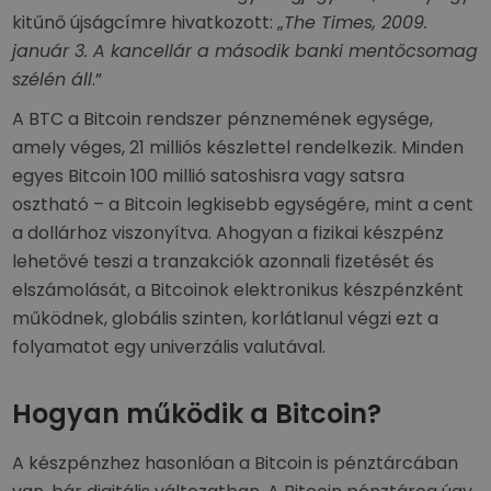
kitűnő újságcímre hivatkozott: „
The Times, 2009.
január 3. A kancellár a második banki mentőcsomag
szélén áll
.”
A BTC a Bitcoin rendszer pénznemének egysége,
amely véges, 21 milliós készlettel rendelkezik. Minden
egyes Bitcoin 100 millió satoshisra vagy satsra
osztható – a Bitcoin legkisebb egységére, mint a cent
a dollárhoz viszonyítva. Ahogyan a fizikai készpénz
lehetővé teszi a tranzakciók azonnali fizetését és
elszámolását, a Bitcoinok elektronikus készpénzként
működnek, globális szinten, korlátlanul végzi ezt a
folyamatot egy univerzális valutával.
Hogyan működik a Bitcoin?
A készpénzhez hasonlóan a Bitcoin is pénztárcában