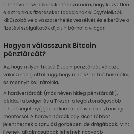
lehetővé teszi a kereskedők számára, hogy közvetlen
elektronikus fizetéseket fogadjanak el ügyfeleiktől,
kiküszöbölve a visszaterhelés veszélyét és elkerülve a
fizetési szolgáltatók díjait – bárhol a világon.
Hogyan válasszunk Bitcoin
pénztárcát?
Az, hogy milyen típusú Bitcoin pénztárcát választ,
valószínűleg attól függ, hogy mire szeretné használni,
és mennyit kell tárolnia.
A hardvertárcák (más néven hideg pénztárcák),
például a Ledger és a Trezor, a legbiztonságosabb
lehetőséget nyújtják offline tárolással és biztonsági
mentéssel. A hardvertárcák egy kicsit többet
jelenthetnek a tanulási görbében, de drágábbak. Mint
ilyenek, alkalmasabbak lehetnek nagyobb