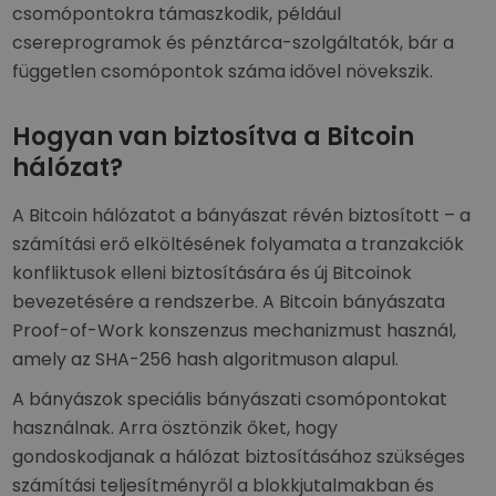
csomópontokra támaszkodik, például
csereprogramok és pénztárca-szolgáltatók, bár a
független csomópontok száma idővel növekszik.
Hogyan van biztosítva a Bitcoin
hálózat?
A Bitcoin hálózatot a bányászat révén biztosított – a
számítási erő elköltésének folyamata a tranzakciók
konfliktusok elleni biztosítására és új Bitcoinok
bevezetésére a rendszerbe. A Bitcoin bányászata
Proof-of-Work konszenzus mechanizmust használ,
amely az SHA-256 hash algoritmuson alapul.
A bányászok speciális bányászati csomópontokat
használnak. Arra ösztönzik őket, hogy
gondoskodjanak a hálózat biztosításához szükséges
számítási teljesítményről a blokkjutalmakban és