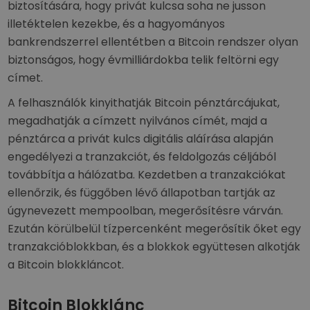
biztosítására, hogy privát kulcsa soha ne jusson
illetéktelen kezekbe, és a hagyományos
bankrendszerrel ellentétben a Bitcoin rendszer olyan
biztonságos, hogy évmilliárdokba telik feltörni egy
címet.
A felhasználók kinyithatják Bitcoin pénztárcájukat,
megadhatják a címzett nyilvános címét, majd a
pénztárca a privát kulcs digitális aláírása alapján
engedélyezi a tranzakciót, és feldolgozás céljából
továbbítja a hálózatba. Kezdetben a tranzakciókat
ellenőrzik, és függőben lévő állapotban tartják az
úgynevezett mempoolban, megerősítésre várván.
Ezután körülbelül tízpercenként megerősítik őket egy
tranzakcióblokkban, és a blokkok együttesen alkotják
a Bitcoin blokkláncot.
Bitcoin Blokklánc