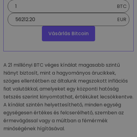
BTC
EUR
Vásárlás Bitcoin
A 21 milliónyi BTC véges kínálat magasabb szintű
hiányt biztosít, mint a hagyományos árucikkek,
szöges ellentétben az általunk megszokott inflációs
fiat valutákkal, amelyeket egy központi hatóság
tetszés szerint kinyomtathat, értéküket lecsökkentve.
A kínálat szintén helyettesíthető, minden egység
egységesen értékes és felcserélhető, szemben az
érmevágással vagy a múltban a fémérmék
minőségének hígításával.