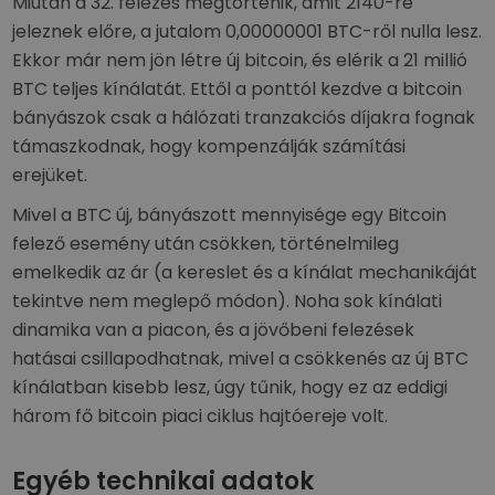
Miután a 32. felezés megtörténik, amit 2140-re
jeleznek előre, a jutalom 0,00000001 BTC-ről nulla lesz.
Ekkor már nem jön létre új bitcoin, és elérik a 21 millió
BTC teljes kínálatát. Ettől a ponttól kezdve a bitcoin
bányászok csak a hálózati tranzakciós díjakra fognak
támaszkodnak, hogy kompenzálják számítási
erejüket.
Mivel a BTC új, bányászott mennyisége egy Bitcoin
felező esemény után csökken, történelmileg
emelkedik az ár (a kereslet és a kínálat mechanikáját
tekintve nem meglepő módon). Noha sok kínálati
dinamika van a piacon, és a jövőbeni felezések
hatásai csillapodhatnak, mivel a csökkenés az új BTC
kínálatban kisebb lesz, úgy tűnik, hogy ez az eddigi
három fő bitcoin piaci ciklus hajtóereje volt.
Egyéb technikai adatok