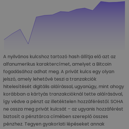
A nyilvános kulcshoz tartozó hash állítja elő azt az
alfanumerikus karaktercímet, amelyet a Bitcoin
fogadásához adhat meg. A privát kulcs egy olyan
jelszó, amely lehetővé teszi a tranzakciók
hitelesítését digitális aláírással, ugyanúgy, mint ahogy
korábban a kártyás tranzakcióknál tette aláírásával,
így védve a pénzt az illetéktelen hozzáféréstől. SOHA
ne ossza meg privát kulcsát – az ugyanis hozzáférést
biztosít a pénztárca címében szereplő összes
pénzhez. Tegyen gyakorlati lépéseket annak