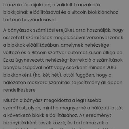
tranzakciós díjakban, a validált tranzakciók
blokkjainak előállításával és a Bitcoin blokklánchoz
történő hozzáadásával.
A bányászok számítási erejüket arra használják, hogy
összetett számítások megoldásával versenyezzenek
a blokkok előállításában, amelynek nehézsége
változó és a Bitcoin szoftver automatikusan állítja be.
Ez az úgynevezett nehézség-korrekció a számítások
bonyolultságával nőtt vagy csökkent minden 2016
blokkonként (kb. két hét), attól függően, hogy a
hálózaton mekkora számítási teljesítmény áll éppen
rendelkezésre.
Miután a bányász megoldotta a legfrissebb
számítást, olyan, mintha megnyerné a hálózati lottót
a következő blokk előállításához. Az eredményt
bizonyítékként teszik közzé, és tartalmazzák a