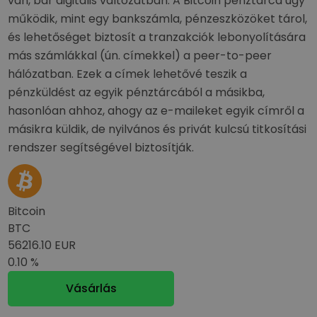
van, bár digitális változatban. A Bitcoin pénztárca úgy
működik, mint egy bankszámla, pénzeszközöket tárol,
és lehetőséget biztosít a tranzakciók lebonyolítására
más számlákkal (ún. címekkel) a peer-to-peer
hálózatban. Ezek a címek lehetővé teszik a
pénzküldést az egyik pénztárcából a másikba,
hasonlóan ahhoz, ahogy az e-maileket egyik címről a
másikra küldik, de nyilvános és privát kulcsú titkosítási
rendszer segítségével biztosítják.
Bitcoin
BTC
56216.10 EUR
0.10 %
Vásárlás