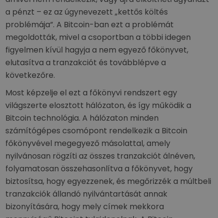
a pénzt – ez az úgynevezett „kettős költés
problémája”. A Bitcoin-ban ezt a problémát
megoldották, mivel a csoportban a többi idegen
figyelmen kívül hagyja a nem egyező főkönyvet,
elutasítva a tranzakciót és továbblépve a
következőre.
Most képzelje el ezt a főkönyvi rendszert egy
világszerte elosztott hálózaton, és így működik a
Bitcoin technológia. A hálózaton minden
számítógépes csomópont rendelkezik a Bitcoin
főkönyvével megegyező másolattal, amely
nyilvánosan rögzíti az összes tranzakciót álnéven,
folyamatosan összehasonlítva a főkönyvet, hogy
biztosítsa, hogy egyezzenek, és megőrizzék a múltbeli
tranzakciók állandó nyilvántartását annak
bizonyítására, hogy mely címek mekkora