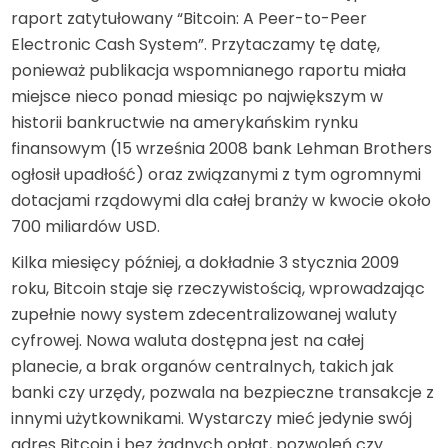
raport zatytułowany “Bitcoin: A Peer-to-Peer
Electronic Cash System”. Przytaczamy tę datę,
ponieważ publikacja wspomnianego raportu miała
miejsce nieco ponad miesiąc po największym w
historii bankructwie na amerykańskim rynku
finansowym (15 września 2008 bank Lehman Brothers
ogłosił upadłość) oraz związanymi z tym ogromnymi
dotacjami rządowymi dla całej branży w kwocie około
700 miliardów USD.
Kilka miesięcy później, a dokładnie 3 stycznia 2009
roku, Bitcoin staje się rzeczywistością, wprowadzając
zupełnie nowy system zdecentralizowanej waluty
cyfrowej. Nowa waluta dostępna jest na całej
planecie, a brak organów centralnych, takich jak
banki czy urzędy, pozwala na bezpieczne transakcje z
innymi użytkownikami. Wystarczy mieć jedynie swój
adres Bitcoin i bez żadnych opłat, pozwoleń czy