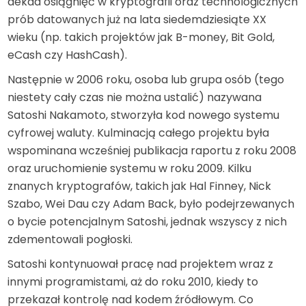
dekad osiągnięć w kryptografii oraz technologicznych
prób datowanych już na lata siedemdziesiąte XX
wieku (np. takich projektów jak B-money, Bit Gold,
eCash czy HashCash).
Następnie w 2006 roku, osoba lub grupa osób (tego
niestety cały czas nie można ustalić) nazywana
Satoshi Nakamoto, stworzyła kod nowego systemu
cyfrowej waluty. Kulminacją całego projektu była
wspominana wcześniej publikacja raportu z roku 2008
oraz uruchomienie systemu w roku 2009. Kilku
znanych kryptografów, takich jak Hal Finney, Nick
Szabo, Wei Dau czy Adam Back, było podejrzewanych
o bycie potencjalnym Satoshi, jednak wszyscy z nich
zdementowali pogłoski.
Satoshi kontynuował pracę nad projektem wraz z
innymi programistami, aż do roku 2010, kiedy to
przekazał kontrolę nad kodem źródłowym. Co