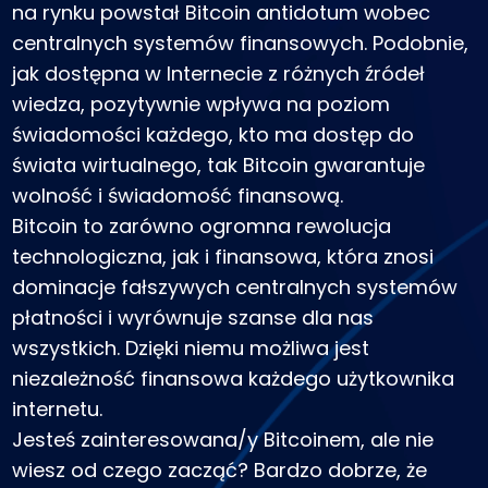
na rynku powstał Bitcoin antidotum wobec
Znajdź swoją strategię kryptowalut
centralnych systemów finansowych. Podobnie,
KriptoEarn
jak dostępna w Internecie z różnych źródeł
Zdobywaj nagrody za swoje kryptowaluty
wiedza, pozytywnie wpływa na poziom
Skarbiec
świadomości każdego, kto ma dostęp do
Zachowaj kryptowaluty na swoją przyszłość
świata wirtualnego, tak Bitcoin gwarantuje
Zakup Cykliczny
wolność i świadomość finansową.
Regularnie zaplanowane inwestycje (DCA)
Bitcoin to zarówno ogromna rewolucja
technologiczna, jak i finansowa, która znosi
Alerty cenowe
Aktualizacje cen ulubionych tokenów w czasie rzeczywistym
dominacje fałszywych centralnych systemów
płatności i wyrównuje szanse dla nas
Przeglądaj aktywa
Odkryj możliwości inwestycyjne
wszystkich. Dzięki niemu możliwa jest
niezależność finansowa każdego użytkownika
Analiza portfolio
Inteligentna obserwacja zapewniająca optymalne wyniki
internetu.
Jesteś zainteresowana/y Bitcoinem, ale nie
wiesz od czego zacząć? Bardzo dobrze, że