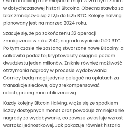
Ostatni halving miał miejsce 11 maja 2020 i był trzecim
w dotychczasowej historii Bitcoina. Obecna stawka za
blok zmniejszyła się z 12,5 do 6,25 BTC. Kolejny halving
planowany jest na marzec 2024 roku.
Szacuje się, że po zakończeniu 32 operacji
zmniejszenia w roku 2140, nagroda wyniesie 0,00 BTC.
Po tym czasie nie zostaną stworzone nowe Bitcoiny, a
całkowita podaż tej kryptowaluty osiągnie poziom
dwudziestu jeden milionów. Zniknie również możliwość
otrzymania nagrody w procesie wydobywania.
Górnicy będą mogli jedynie polegać na opłatach za
transakcje sieciowe, aby zrekompensować
udostępnioną moc obliczeniową.
Każdy kolejny Bitcoin Halving, wiąże się ze spadkiem
liczby dostępnych monet oraz powoduje zmniejszenie
nagrody za wydobywanie, co zawsze zwiastuje wzrost
wartości jednostkowej. Jak pokazuje również historia