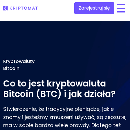
Zarejestruj się
/
Wszystkie ceny
Ponad 300 kryptowalut
Top wzrosty i przegrani
Znajdź możliwości inwestycyjne
Kupuj i sprzedawaj krypto
Kryptowaluty
Kupuj ponad 300 kryptowalut
Bitcoin
Ostatnio dodane
Nowe tokeny dodane do Kriptomat
Wymieniaj krypto
Co to jest kryptowaluta
Ponad 1,000 opcji par
Co jeśli za równowartość 100€ kupiłbym…
...dziś byłoby to warte
Bitcoin (BTC) i jak działa?
Inteligentne portfolio
Mądry sposób na inwestowanie w kryptowaluty
Stwierdzenie, że tradycyjne pieniądze, jakie
Portfel Kriptomat
Bezpieczny i prosty krypto portfel
znamy i jesteśmy zmuszeni używać, są zepsute,
ma w sobie bardzo wiele prawdy. Dlatego też
Explorer inwestycji