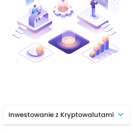
Znajdź swoją strategię kryptowalut
KriptoEarn
Zdobywaj nagrody za swoje kryptowaluty
Skarbiec
Zachowaj kryptowaluty na swoją przyszłość
Zakup Cykliczny
Regularnie zaplanowane inwestycje (DCA)
Alerty cenowe
Aktualizacje cen ulubionych tokenów w czasie rzeczywistym
Przeglądaj aktywa
Odkryj możliwości inwestycyjne
Analiza portfolio
Inteligentna obserwacja zapewniająca optymalne wyniki
Inwestowanie z Kryptowalutami
Pobudź krypto do działania