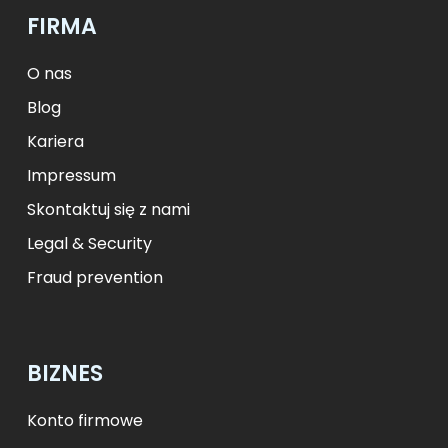
Kč
CZK
kr
NOK
FIRMA
ft
HUF
L
RON
zł
PLN
kr.
DKK
O nas
Blog
Kariera
Impressum
Skontaktuj się z nami
Legal & Security
Fraud prevention
BIZNES
Konto firmowe