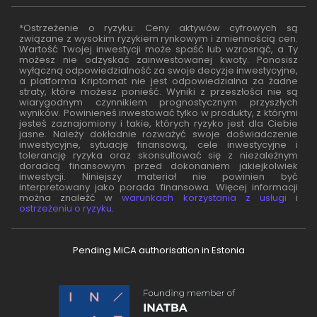
*Ostrzeżenie o ryzyku: Ceny aktywów cyfrowych są
związane z wysokim ryzykiem rynkowym i zmiennością cen.
Wartość Twojej inwestycji może spaść lub wzrosnąć, a Ty
możesz nie odzyskać zainwestowanej kwoty. Ponosisz
wyłączną odpowiedzialność za swoje decyzje inwestycyjne,
a platforma Kriptomat nie jest odpowiedzialna za żadne
straty, które możesz ponieść. Wyniki z przeszłości nie są
wiarygodnym czynnikiem prognostycznym przyszłych
wyników. Powinieneś inwestować tylko w produkty, z którymi
jesteś zaznajomiony i takie, których ryzyko jest dla Ciebie
jasne. Należy dokładnie rozważyć swoje doświadczenie
inwestycyjne, sytuację finansową, cele inwestycyjne i
tolerancję ryzyka oraz skonsultować się z niezależnym
doradcą finansowym przed dokonaniem jakiejkolwiek
inwestycji. Niniejszy materiał nie powinien być
interpretowany jako porada finansowa. Więcej informacji
można znaleźć w
warunkach korzystania z usługi
i
ostrzeżeniu o ryzyku
.
Pending MiCA authorisation in Estonia