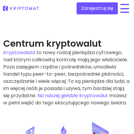
Zarejestruj się
/
Wszystkie ceny
Ponad 300 kryptowalut
Centrum kryptowalut
Kryptowaluta
Top wzrosty i przegrani
to nowy rodzaj pieniądza cyfrowego,
Znajdź możliwości inwestycyjne
nad którym całkowitą kontrolę mają jego właściciele.
Kupuj i sprzedawaj krypto
Kupuj ponad 300 kryptowalut
Poza zasięgiem rządów i pośredników, umożliwia
Ostatnio dodane
handel typu peer-to-peer, bezpośrednie płatności,
Nowe tokeny dodane do Kriptomat
Wymieniaj krypto
oszczędzanie i wiele więcej. To są pieniądze dla ludzi, a
Ponad 1,000 opcji par
im więcej osób je posiada i używa, tym bardziej stają
Co jeśli za równowartość 100€ kupiłbym…
...dziś byłoby to warte
się przydatne.
Na naszej giełdzie kryptowalut
możesz
Inteligentne portfolio
Mądry sposób na inwestowanie w kryptowaluty
w pełni wejść do tego ekscytującego nowego świata.
Portfel Kriptomat
Bezpieczny i prosty krypto portfel
Explorer inwestycji