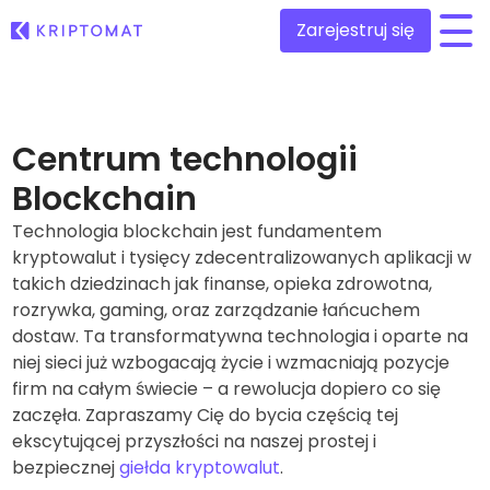
Zarejestruj się
/
Wszystkie ceny
Ponad 300 kryptowalut
Centrum technologii
Blockchain
Top wzrosty i przegrani
Znajdź możliwości inwestycyjne
Kupuj i sprzedawaj krypto
Technologia blockchain jest fundamentem
Kupuj ponad 300 kryptowalut
kryptowalut i tysięcy zdecentralizowanych aplikacji w
Ostatnio dodane
Nowe tokeny dodane do Kriptomat
takich dziedzinach jak finanse, opieka zdrowotna,
Wymieniaj krypto
Ponad 1,000 opcji par
rozrywka, gaming, oraz zarządzanie łańcuchem
Co jeśli za równowartość 100€ kupiłbym…
dostaw. Ta transformatywna technologia i oparte na
...dziś byłoby to warte
Inteligentne portfolio
niej sieci już wzbogacają życie i wzmacniają pozycje
Mądry sposób na inwestowanie w kryptowaluty
firm na całym świecie – a rewolucja dopiero co się
zaczęła. Zapraszamy Cię do bycia częścią tej
Portfel Kriptomat
Bezpieczny i prosty krypto portfel
ekscytującej przyszłości na naszej prostej i
bezpiecznej
giełda kryptowalut
.
Explorer inwestycji