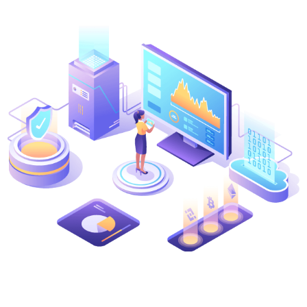
Znajdź swoją strategię kryptowalut
KriptoEarn
Zdobywaj nagrody za swoje kryptowaluty
Skarbiec
Zachowaj kryptowaluty na swoją przyszłość
Zakup Cykliczny
Regularnie zaplanowane inwestycje (DCA)
Alerty cenowe
Aktualizacje cen ulubionych tokenów w czasie rzeczywistym
Przeglądaj aktywa
Odkryj możliwości inwestycyjne
Analiza portfolio
Inteligentna obserwacja zapewniająca optymalne wyniki