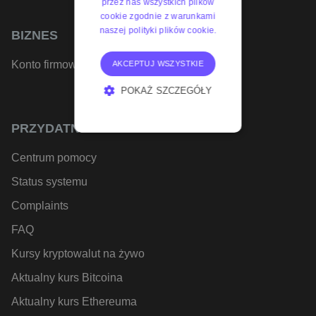
przez nas wszystkich plików
cookie zgodnie z warunkami
naszej polityki plików cookie.
BIZNES
Konto firmowe
AKCEPTUJ WSZYSTKIE
POKAŻ SZCZEGÓŁY
NIEZBĘDNE
PRZYDATNE LINKI
WYDAJNOŚĆ
Centrum pomocy
TARGETOWANIE
Status systemu
FUNKCJONALNOŚĆ
Complaints
FAQ
Kursy kryptowalut na żywo
Aktualny kurs Bitcoina
Aktualny kurs Ethereuma