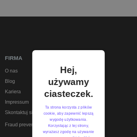
FIRMA
Hej,
O nas
używamy
Blog
ciasteczek.
Kariera
Impressum
Ta strona korzysta z plików
Skontaktuj się z nami
cookie, aby zapewnić lepszą
wygodę użytkowania.
Fraud prevention
Korzystając z tej strony,
wyrażasz zgodę na używanie