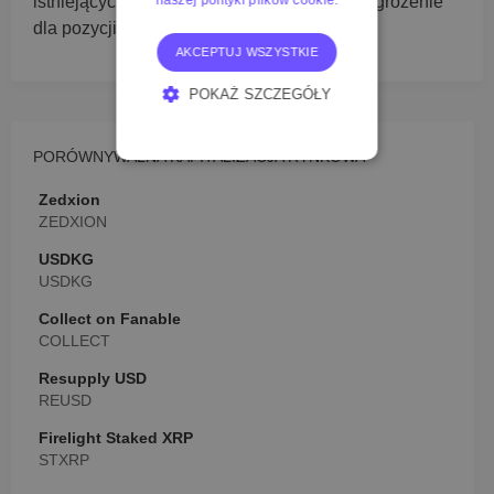
naszej polityki plików cookie.
istniejących konkurentów może stanowić zagrożenie
dla pozycji rynkowej Verasity.
AKCEPTUJ WSZYSTKIE
POKAŻ SZCZEGÓŁY
NIEZBĘDNE
PORÓWNYWALNA KAPITALIZACJA RYNKOWA
WYDAJNOŚĆ
Zedxion
ZEDXION
TARGETOWANIE
USDKG
FUNKCJONALNOŚĆ
USDKG
Collect on Fanable
COLLECT
Resupply USD
REUSD
Firelight Staked XRP
STXRP