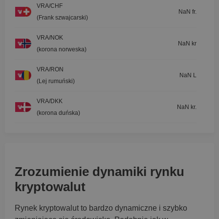
VRA/CHF
NaN fr.
(Frank szwajcarski)
VRA/NOK
NaN kr
(korona norweska)
VRA/RON
NaN L
(Lej rumuński)
VRA/DKK
NaN kr.
(korona duńska)
Zrozumienie dynamiki rynku
kryptowalut
Rynek kryptowalut to bardzo dynamiczne i szybko