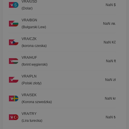
VRA/USD
NaN $
(Dolar)
VRA/BGN
NaN лв.
(Bułgarski Lew)
VRA/CZK
NaN Kč
(korona czeska)
VRA/HUF
NaN ft
(forint węgierski)
VRA/PLN
NaN zł
(Polski złoty)
VRA/SEK
NaN kr
(Korona szwedzka)
VRA/TRY
NaN ₺
(Lira turecka)