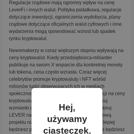
Regulacje rządowe mają ogromny wpływ na cenę
LeverFi i innych walut. Polityka podatkowa, regulacje
dotyczące inwestycji, ograniczenia wydobycia, plany
rządowe dotyczące oficjalnych walut cyfrowych i inne
wydarzenia mogą spowodować wzrost lub spadek
rynku kryptowalut.
Newsmakerzy w coraz większym stopniu wpływają na
ceny kryptowalut. Kiedy przedsiębiorca-miliarder
publikuje na swoim X wsparcie dla konkretnej monety
lub tokena, cena często wzrasta. Coraz więcej
celebrytów promuje kryptowaluty i NFT wśród
milionów ludzi obserwujących ich w mediach
społecznościowych. Wpływ tych rekomendacji na ceny
kryptowalut jest nie do przecenienia. Obserwuj
Hej,
wzmianki o LeverFi w wiadomościach, monitoruj
LEVER na X. Odwiedź społeczność internetową
używamy
projektu na Discord lub w innym miejscu. Im lepiej
ciasteczek.
będziesz poinformowany, tym lepsze decyzje będziesz