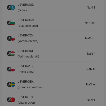
LEVER/USD
NaN $
(Dolar)
LEVER/BGN
NaN лв.
(Bułgarski Lew)
LEVER/CZK
NaN Kč
(korona czeska)
LEVER/HUF
NaN ft
(forint węgierski)
LEVER/PLN
NaN zł
(Polski złoty)
LEVER/SEK
NaN kr
(Korona szwedzka)
LEVER/TRY
NaN ₺
(Lira turecka)