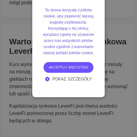
mógł podejmować.
Ta strona korzysta z plików
cookie, aby zapewnić lepszą
wygodę użytkowania.
Korzystając z tej strony,
wyrażasz zgodę na używanie
Wartość i kapitalizacja rynkowa
przez nas wszystkich plików
cookie zgodnie z warunkami
LeverFi na żywo
naszej polityki plików cookie.
Kurs wymiany na żywo LeverFi zmienia się z minuty
AKCEPTUJ WSZYSTKIE
na minutę, ponieważ transakcje odbywają się na
giełdach na całym świecie. Biorąc pod uwagę
POKAŻ SZCZEGÓŁY
zmienność kryptowalut, ceny mogą znacznie wzrosnąć
NIEZBĘDNE
lub spaść w krótkim czasie.
WYDAJNOŚĆ
Kapitalizacja rynkowa LeverFi jest równa wartości
LeverFi pomnożonej przez liczbę monet LeverFi
TARGETOWANIE
będących w obiegu.
FUNKCJONALNOŚĆ