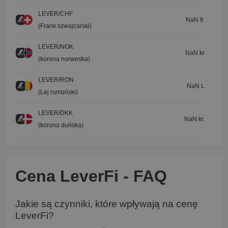
LEVER/CHF
NaN fr.
(Frank szwajcarski)
LEVER/NOK
NaN kr
(korona norweska)
LEVER/RON
NaN L
(Lej rumuński)
LEVER/DKK
NaN kr.
(korona duńska)
Cena LeverFi - FAQ
Jakie są czynniki, które wpływają na cenę
LeverFi?