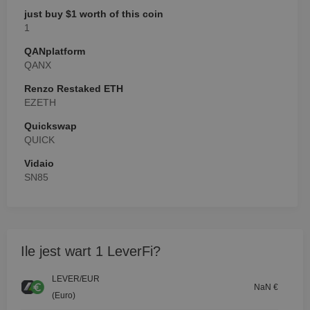
just buy $1 worth of this coin
1
QANplatform
QANX
Renzo Restaked ETH
EZETH
Quickswap
QUICK
Vidaio
SN85
Ile jest wart 1 LeverFi?
LEVER/EUR
NaN €
(Euro)