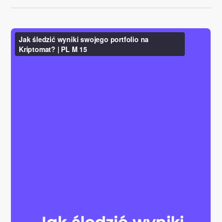
Znajdź swoją strategię kryptowalut
KriptoEarn
Zdobywaj nagrody za swoje kryptowaluty
Skarbiec
Zachowaj kryptowaluty na swoją przyszłość
Zakup Cykliczny
Regularnie zaplanowane inwestycje (DCA)
Alerty cenowe
Aktualizacje cen ulubionych tokenów w czasie rzeczywistym
Przeglądaj aktywa
Odkryj możliwości inwestycyjne
Analiza portfolio
Inteligentna obserwacja zapewniająca optymalne wyniki