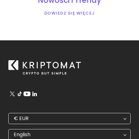
Nowości i Trendy
DOWIEDZ SIĘ WIĘCEJ
€
EUR
€
EUR
kr
SEK
English