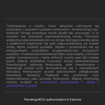
*Ostrzeżenie o ryzyku: Ceny aktywów cyfrowych są
związane z wysokim ryzykiem rynkowym i zmiennością cen.
Wartość Twojej inwestycji może spaść lub wzrosnąć, a Ty
możesz nie odzyskać zainwestowanej kwoty. Ponosisz
wyłączną odpowiedzialność za swoje decyzje inwestycyjne,
a platforma Kriptomat nie jest odpowiedzialna za żadne
straty, które możesz ponieść. Wyniki z przeszłości nie są
wiarygodnym czynnikiem prognostycznym przyszłych
wyników. Powinieneś inwestować tylko w produkty, z którymi
jesteś zaznajomiony i takie, których ryzyko jest dla Ciebie
jasne. Należy dokładnie rozważyć swoje doświadczenie
inwestycyjne, sytuację finansową, cele inwestycyjne i
tolerancję ryzyka oraz skonsultować się z niezależnym
doradcą finansowym przed dokonaniem jakiejkolwiek
inwestycji. Niniejszy materiał nie powinien być
interpretowany jako porada finansowa. Więcej informacji
można znaleźć w
warunkach korzystania z usługi
i
ostrzeżeniu o ryzyku
.
Pending MiCA authorisation in Estonia