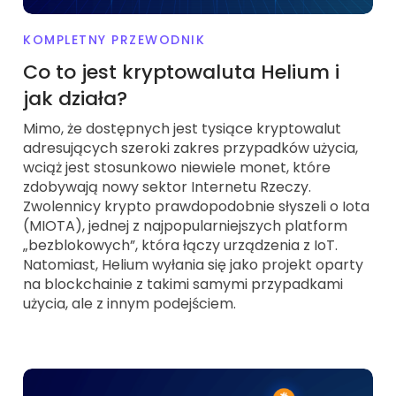
Znajdź swoją strategię kryptowalut
KOMPLETNY PRZEWODNIK
KriptoEarn
Zdobywaj nagrody za swoje kryptowaluty
Co to jest kryptowaluta Helium i
jak działa?
Skarbiec
Zachowaj kryptowaluty na swoją przyszłość
Mimo, że dostępnych jest tysiące kryptowalut
adresujących szeroki zakres przypadków użycia,
Zakup Cykliczny
wciąż jest stosunkowo niewiele monet, które
Regularnie zaplanowane inwestycje (DCA)
zdobywają nowy sektor Internetu Rzeczy.
Zwolennicy krypto prawdopodobnie słyszeli o Iota
Alerty cenowe
Aktualizacje cen ulubionych tokenów w czasie rzeczywistym
(MIOTA), jednej z najpopularniejszych platform
„bezblokowych”, która łączy urządzenia z IoT.
Przeglądaj aktywa
Natomiast, Helium wyłania się jako projekt oparty
Odkryj możliwości inwestycyjne
na blockchainie z takimi samymi przypadkami
użycia, ale z innym podejściem.
Analiza portfolio
Inteligentna obserwacja zapewniająca optymalne wyniki