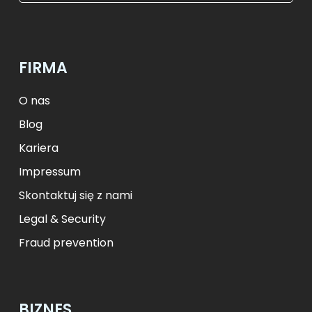
$
USD
₺
TRY
лв.
BGN
fr.
CHF
Kč
CZK
kr
NOK
FIRMA
ft
HUF
L
RON
zł
PLN
kr.
DKK
O nas
Blog
Kariera
Impressum
Skontaktuj się z nami
Legal & Security
Fraud prevention
BIZNES