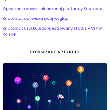
Ogłoszenie nowej i ulepszonej platformy Kriptomat
Kriptomat odświeża swój wygląd
Kriptomat uzyskuje zarejestrowany status VASP w
Polsce
POWIĄZANE ARTYKUŁY