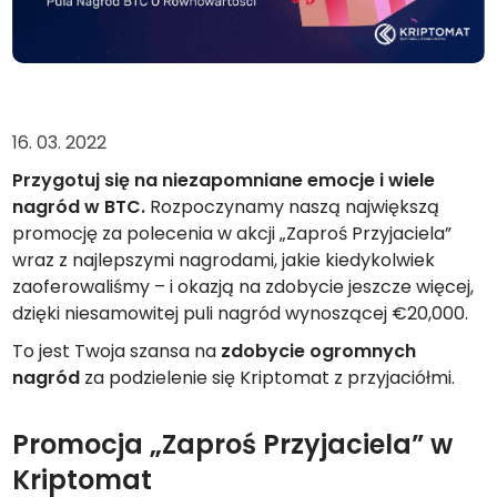
Znajdź swoją strategię kryptowalut
KriptoEarn
Zdobywaj nagrody za swoje kryptowaluty
Skarbiec
16. 03. 2022
Zachowaj kryptowaluty na swoją przyszłość
Przygotuj się na niezapomniane emocje i wiele
Zakup Cykliczny
nagród w BTC.
Rozpoczynamy naszą największą
Regularnie zaplanowane inwestycje (DCA)
promocję za polecenia w akcji „Zaproś Przyjaciela”
wraz z najlepszymi nagrodami, jakie kiedykolwiek
Alerty cenowe
Aktualizacje cen ulubionych tokenów w czasie rzeczywistym
zaoferowaliśmy – i okazją na zdobycie jeszcze więcej,
dzięki niesamowitej puli nagród wynoszącej €20,000.
Przeglądaj aktywa
Odkryj możliwości inwestycyjne
To jest Twoja szansa na
zdobycie ogromnych
nagród
za podzielenie się Kriptomat z przyjaciółmi.
Analiza portfolio
Inteligentna obserwacja zapewniająca optymalne wyniki
Promocja „Zaproś Przyjaciela” w
Kriptomat